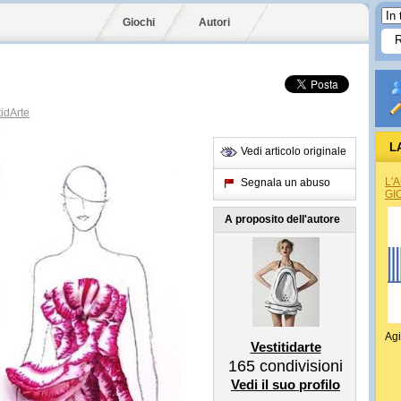
Giochi
Autori
idArte
L
Vedi articolo originale
L'
Segnala un abuso
GI
A proposito dell'autore
Agi
Vestitidarte
165
condivisioni
Vedi il suo profilo