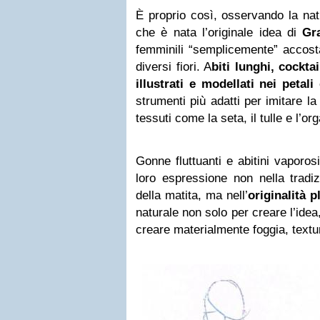
È proprio così, osservando la natur
che è nata l’originale idea di
Gra
femminili “semplicemente” accosta
diversi fiori. A
biti lunghi, cockta
illustrati e modellati nei petali
c
strumenti più adatti per imitare l
tessuti come la seta, il tulle e l’
Gonne fluttuanti e abitini vaporos
loro espressione non nella tradiz
della matita, ma nell’
originalità p
naturale non solo per creare l’ide
creare materialmente foggia, textur