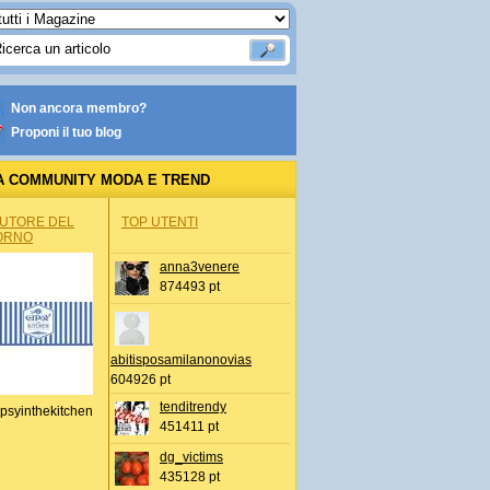
Non ancora membro?
Proponi il tuo blog
A COMMUNITY MODA E TREND
AUTORE DEL
TOP UTENTI
ORNO
anna3venere
874493 pt
abitisposamilanonovias
604926 pt
tenditrendy
psyinthekitchen
451411 pt
dg_victims
435128 pt