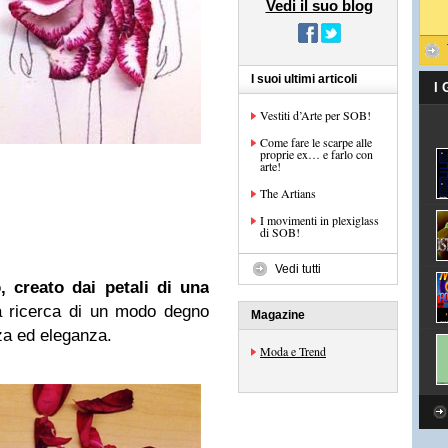
Vedi il suo blog
I suoi ultimi articoli
I
Vestiti d’Arte per SOB!
Come fare le scarpe alle
proprie ex… e farlo con
arte!
The Artians
I movimenti in plexiglass
di SOB!
Vedi tutti
 creato dai petali di una
la ricerca di un modo degno
Magazine
za ed eleganza.
Moda e Trend