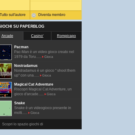
Tutto sull'autore
Diventa membro
 GIOCHI SU PAPERBLOG
Arcade
Casino'
Rompicapo
Pacman
Pac-Man é un video gioco creato nel
1979 da Toru......
Gioca
Nostradamus
Nostradamus è un gioco " shoot them
up" con una......
Gioca
Magical Cat Adventure
Riscopri Magical Cat Adventure, un
gioco d'arcade......
Gioca
Snake
Snake è un videogioco presente in
molti......
Gioca
Scopri lo spazio giochi di