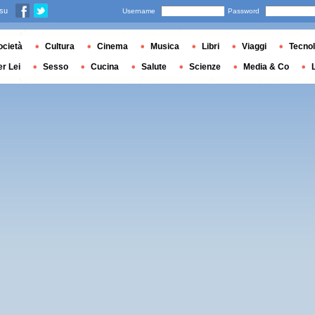
 su
Username
Password
ocietà
Cultura
Cinema
Musica
Libri
Viaggi
Tecnol
er Lei
Sesso
Cucina
Salute
Scienze
Media & Co