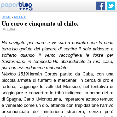
HOME
›
TALENTI
Un euro e cinquanta al chilo.
Da
Kialaz
Ho navigato per mare e vissuto a contatto con la nuda
terra.
Ho goduto del piacere di sentire il sole addosso e
sofferto quando il vento raccoglieva le forze per
trasformarsi in tempesta.
Ho abbandonato la mia casa,
pur non essendomene mai andato.
México 1519
Hernán Cortés partito da Cuba, con una
piccola armata di furfanti e mercenari in cerca di oro e
fortuna, raggiunge le valli del Messico, nel tentativo di
soggiogare e convertire le tribù indigene, in nome del re
di Spagna, Carlo I.
Montezuma, imperatore azteco temuto
e venerato come un dio, attende con trepidazione l’arrivo
preannunciato del misterioso straniero, senza però