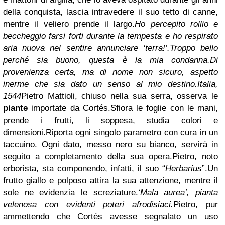
della conquista, lascia intravedere il suo tetto di canne,
mentre il veliero prende il largo.
Ho percepito rollio e
beccheggio farsi forti durante la tempesta e ho respirato
aria nuova nel sentire annunciare ‘terra!’.
Troppo bello
perché sia buono, questa è la mia condanna.
Di
provenienza certa, ma di nome non sicuro, aspetto
inerme che sia dato un senso al mio destino.
Italia,
1544
Pietro Mattioli, chiuso nella sua serra, osserva le
piante
importate da Cortés.
Sfiora le foglie con le mani,
prende i frutti, li soppesa, studia colori e
dimensioni.
Riporta ogni singolo parametro con cura in un
taccuino. Ogni dato, messo nero su bianco, servirà in
seguito a completamento della sua opera.
Pietro, noto
erborista, sta componendo, infatti, il suo “
Herbarius
”.
Un
frutto giallo e polposo attira la sua attenzione, mentre il
sole ne evidenzia le screziature.
‘Mala aurea’, pianta
velenosa con evidenti poteri afrodisiaci.
Pietro, pur
ammettendo che Cortés avesse segnalato un uso