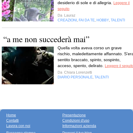
desiderio di sole e di allegria.
Leggere il
seguito
Da
Lauraz
CREAZIONI
FAI DA TE
HOBBY
TALENTI
,
,
,
“a me non succederà mai”
Quella volta aveva corso un grave
rischio, maledettamente affannato. S’er
sentito braccato, spinto, sospinto,
acceso, spento, delirato.
Leggere il seguit
Da
Chiara Lorenzetti
DIARIO PERSONALE
TALENTI
,
Home
Presentazione
Contatti
Condizioni d'uso
Lavora con noi
Informazioni azienda