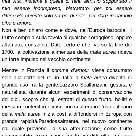
mia vita, insieme a quella di tanti altri.
Ho sopportato il
mio essere incompreso, bistrattato, per poi essere
difeso.
Ho chiesto solo un po’ di sole, per dare in cambio
cibo e amore.
Non è ben chiaro come e dove, nell’Europa barocca, il
frutto compaia sulla tavola di qualche coraggioso, oppure
affamato, contadino. Dato certo è che, verso la fine del
1700, la coltivazione alimentare della
mala aurea
riceva
un forte impulso nel vecchio continente.
Mentre in Francia il
pomme d’amour
viene consumato
solo alla corte del re, in Italia la
mala aurea
diventa di
grande uso fra la gente.
Lazzaro Spallanzani, gesuita e
naturalista, durante alcuni esperimenti di conservazione
dei cibi, scopre che gli estratti di questo frutto, bolliti e
messi in contenitori chiusi, non si alterano.
L’uso culinario
della
mala aurea
inizia così a diffondersi in Europa con
grande rapidità.
Paradossalmente, nel nuovo continente
dal quale proviene, la sua affermazione, come frutto
commestibile, trova invece molte più difficoltà, a causa