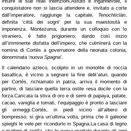
intuire le sue reali intenzioni.
Astuto e ingannevole, il
conquistatore non si lascia attendere e, invitato a corte
dall’imperatore, raggiunge la capitale,
Tenochticlàn
,
definita ‘città dei sogni’ per la sua maestosità e
imponenza. Montezuma, durante un colloquio con lo
straniero, è fatto prigioniero, dando così inizio
all’imminente disfatta dell’impero, che culminerà con la
nomina di Cortés a governatore della neonata colonia,
denominata ‘
nuova Spagna
’.
Il calendario azteco, scolpito in un monolite di roccia
basaltica, è vicino a segnare la fine del
k’atun
, quando
per Cortés, richiamato in patria, arriva il momento di
partire, di lasciare quella terra ostile resa docile con la
forza.
Caricata la stiva di oro e di semi di papaya, patate,
cacao, vaniglia e tomati, l’equipaggio è pronto a lasciare
gli ormeggi.
Cortés, in piedi vicino all’albero di
bompresso, si gira un’ultima volta, prima che il galeone
spieghi le vele per ricondurlo in Spagna.
La casa di legno
e mattoni di argilla, che lo aveva ospitato durante gli anni