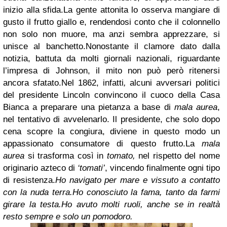
inizio alla sfida.
La gente attonita lo osserva mangiare di
gusto il frutto giallo e, rendendosi conto che il colonnello
non solo non muore, ma anzi sembra apprezzare, si
unisce al banchetto.
Nonostante il clamore dato dalla
notizia, battuta da molti giornali nazionali, riguardante
l’impresa di Johnson, il mito non può però ritenersi
ancora sfatato.
Nel 1862, infatti
,
alcuni avversari politici
del presidente Lincoln convincono il cuoco della Casa
Bianca a preparare una pietanza a base di
mala aurea
,
nel tentativo di avvelenarlo.
Il presidente, che solo dopo
cena scopre la congiura, diviene in questo modo un
appassionato consumatore di questo frutto.
La
mala
aurea
si trasforma così in
tomato,
nel rispetto del nome
originario azteco di
‘tomati’
, vincendo finalmente ogni tipo
di resistenza.
Ho navigato per mare e vissuto a contatto
con la nuda terra.
Ho conosciuto la fama, tanto da farmi
girare la testa.
Ho avuto molti ruoli, anche se in realtà
resto sempre e solo un pomodoro.