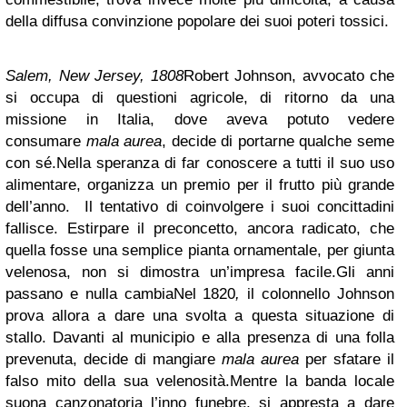
della diffusa convinzione popolare dei suoi poteri tossici.
Salem, New Jersey, 1808
Robert Johnson, avvocato che
si occupa di questioni agricole, di ritorno da una
missione in Italia, dove aveva potuto vedere
consumare
mala aurea
, decide di portarne qualche seme
con sé.
Nella speranza di far conoscere a tutti il suo uso
alimentare, organizza un premio per il frutto più grande
dell’anno.
Il tentativo di coinvolgere i suoi concittadini
fallisce. Estirpare il preconcetto, ancora radicato, che
quella fosse una semplice pianta ornamentale, per giunta
velenosa, non si dimostra un’impresa facile.
Gli anni
passano e nulla cambia
Nel 1820
,
il colonnello Johnson
prova allora a dare una svolta a questa situazione di
stallo. Davanti al municipio e alla presenza di una folla
prevenuta, decide di mangiare
mala aurea
per sfatare il
falso mito della sua velenosità.
Mentre la banda locale
suona canzonatoria l’inno funebre, si appresta a dare