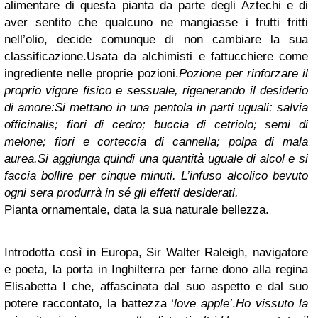
alimentare di questa pianta da parte degli Aztechi e di
aver sentito che qualcuno ne mangiasse i frutti fritti
nell’olio, decide comunque di non cambiare la sua
classificazione.
Usata da alchimisti e fattucchiere come
ingrediente nelle proprie pozioni.
Pozione per rinforzare il
proprio vigore fisico e sessuale, rigenerando il desiderio
di amore:
Si mettano in una pentola in parti uguali: salvia
officinalis; fiori di cedro; buccia di cetriolo; semi di
melone; fiori e corteccia di cannella; polpa di mala
aurea.
Si aggiunga quindi una quantità uguale di alcol e si
faccia bollire per cinque minuti. L’infuso alcolico bevuto
ogni sera produrrà in sé gli effetti desiderati.
Pianta ornamentale, data la sua naturale bellezza.
Introdotta così in Europa, Sir Walter Raleigh, navigatore
e poeta, la porta in Inghilterra per farne dono alla regina
Elisabetta I che, affascinata dal suo aspetto e dal suo
potere raccontato, la battezza ‘
love apple’
.
Ho vissuto la