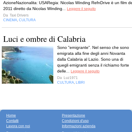
AzioneNazionalita: USARegia: Nicolas Winding RefnDrive è un film de
2011 diretto da Nicolas Winding...
Leggere il seguito
Da
Taxi Drivers
CINEMA
CULTURA
,
Luci e ombre di Calabria
Sono "emigrante". Nel senso che sono
emigrata alla fine degli anni Novanta
dalla Calabria al Lazio. Sono una di
quegli emigranti senza il richiamo forte
delle...
Leggere il seguito
Da
Luz1971
CULTURA
LIBRI
,
Home
Presentazione
Contatti
Condizioni d'uso
Lavora con noi
Informazioni azienda