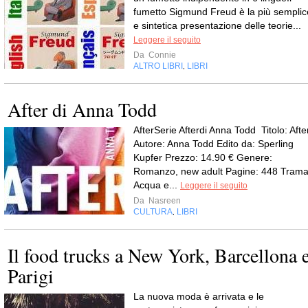
fumetto Sigmund Freud è la più semplic
e sintetica presentazione delle teorie...
Leggere il seguito
Da
Connie
ALTRO LIBRI
LIBRI
,
After di Anna Todd
AfterSerie Afterdi Anna Todd Titolo: Afte
Autore: Anna Todd Edito da: Sperling
Kupfer Prezzo: 14.90 € Genere:
Romanzo, new adult Pagine: 448 Trama
Acqua e...
Leggere il seguito
Da
Nasreen
CULTURA
LIBRI
,
Il food trucks a New York, Barcellona 
Parigi
La nuova moda è arrivata e le