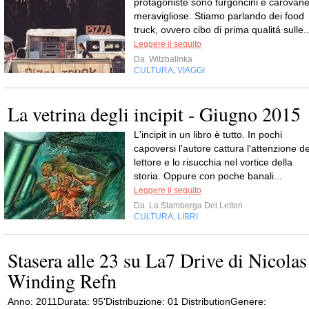
protagoniste sono furgoncini e carovan
meravigliose. Stiamo parlando dei food
truck, ovvero cibo di prima qualitá sulle..
Leggere il seguito
Da
Witzbalinka
CULTURA
VIAGGI
,
La vetrina degli incipit - Giugno 2015
L'incipit in un libro è tutto. In pochi
capoversi l'autore cattura l'attenzione de
lettore e lo risucchia nel vortice della
storia. Oppure con poche banali...
Leggere il seguito
Da
La Stamberga Dei Lettori
CULTURA
LIBRI
,
Stasera alle 23 su La7 Drive di Nicolas
Winding Refn
Anno: 2011Durata: 95'Distribuzione: 01 DistributionGenere: