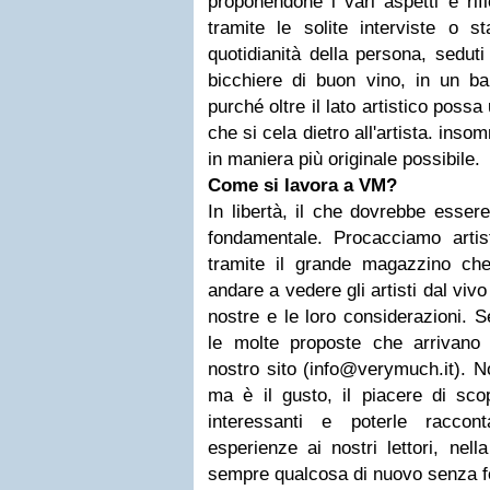
proponendone i vari aspetti e rif
tramite le solite interviste o s
quotidianità della persona, seduti
bicchiere di buon vino, in un ba
purché oltre il lato artistico possa
che si cela dietro all'artista. ins
in maniera più originale possibile.
Come si lavora a VM?
In libertà, il che dovrebbe esser
fondamentale. Procacciamo artist
tramite il grande magazzino che 
andare a vedere gli artisti dal vivo 
nostre e le loro considerazioni. 
le molte proposte che arrivano 
nostro sito (
info@verymuch.it
). N
ma è il gusto, il piacere di sco
interessanti e poterle raccon
esperienze ai nostri lettori, nel
sempre qualcosa di nuovo senza fos