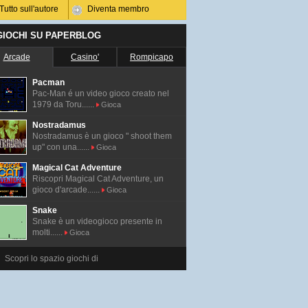
Tutto sull'autore
Diventa membro
 GIOCHI SU PAPERBLOG
Arcade
Casino'
Rompicapo
Pacman
Pac-Man é un video gioco creato nel
1979 da Toru......
Gioca
Nostradamus
Nostradamus è un gioco " shoot them
up" con una......
Gioca
Magical Cat Adventure
Riscopri Magical Cat Adventure, un
gioco d'arcade......
Gioca
Snake
Snake è un videogioco presente in
molti......
Gioca
Scopri lo spazio giochi di