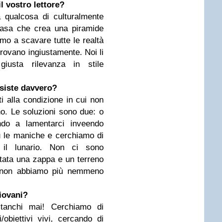
il vostro lettore?
a qualcosa di culturalmente
 casa che crea una piramide
amo a scavare tutte le realtà
rovano ingiustamente. Noi li
iusta rilevanza in stile
siste davvero?
ti alla condizione in cui non
o. Le soluzioni sono due: o
ndo a lamentarci inveendo
 su le maniche e cerchiamo di
 il lunario. Non ci sono
stata una zappa e un terreno
a non abbiamo più nemmeno
iovani?
tanchi mai! Cerchiamo di
obiettivi vivi, cercando di