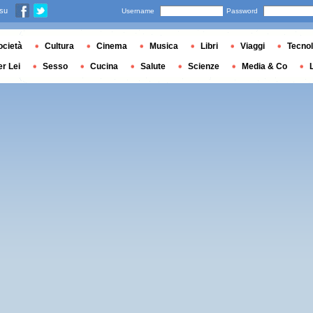
 su
Username
Password
ocietà
Cultura
Cinema
Musica
Libri
Viaggi
Tecnol
er Lei
Sesso
Cucina
Salute
Scienze
Media & Co