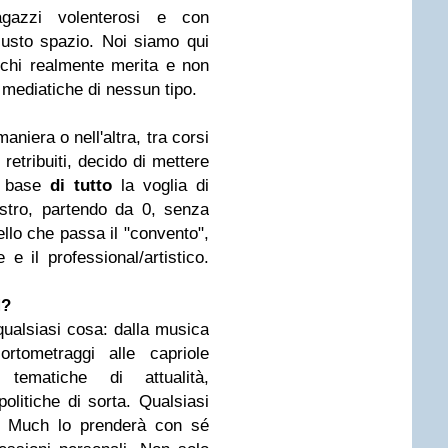
gazzi volenterosi e con
giusto spazio. Noi siamo qui
 chi realmente merita e non
 mediatiche di nessun tipo.
niera o nell'altra, tra corsi
retribuiti, decido di mettere
la base
di tutto
la voglia di
stro, partendo da 0, senza
ello che passa il "convento",
e e il professional/artistico.
M?
qualsiasi cosa: dalla musica
rtometraggi alle capriole
e tematiche di attualità,
 politiche di sorta. Qualsiasi
ry Much lo prenderà con sé