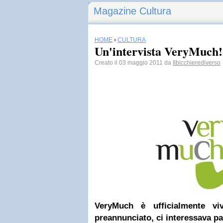
Magazine Cultura
HOME
›
CULTURA
Un'intervista VeryMuch!
Creato il 03 maggio 2011 da
Ilbicchierediverso
VeryMuch è ufficialmente 
preannunciato, ci interessava pa