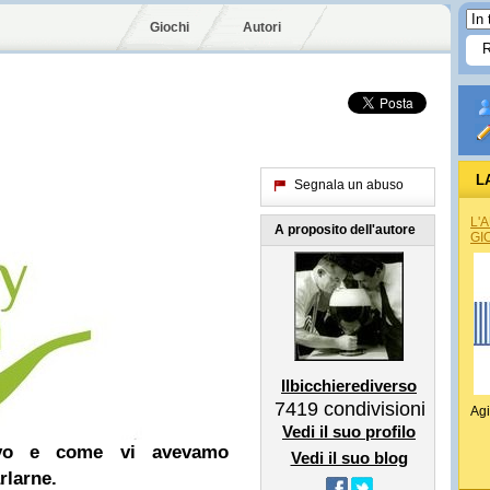
Giochi
Autori
L
Segnala un abuso
L'
A proposito dell'autore
GI
Ilbicchierediverso
7419
condivisioni
Agi
Vedi il suo profilo
vivo e come vi avevamo
Vedi il suo blog
rlarne.