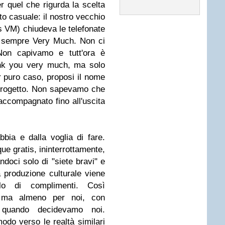
er quel che rigurda la scelta
to casuale: il nostro vecchio
rs VM) chiudeva le telefonate
do sempre Very Much. Non ci
Non capivamo e tutt'ora è
nk you very much, ma solo
 puro caso, proposi il nome
progetto. Non sapevamo che
 accompagnato fino all'uscita
bia e dalla voglia di fare.
e gratis, ininterrottamente,
ndoci solo di "siete bravi" e
a produzione culturale viene
lo di complimenti. Così
, ma almeno per noi, con
quando decidevamo noi.
modo verso le realtà similari