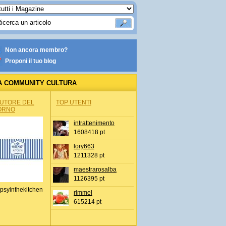
Non ancora membro?
Proponi il tuo blog
A COMMUNITY CULTURA
AUTORE DEL
TOP UTENTI
ORNO
intrattenimento
1608418 pt
lory663
1211328 pt
maestrarosalba
1126395 pt
psyinthekitchen
rimmel
615214 pt