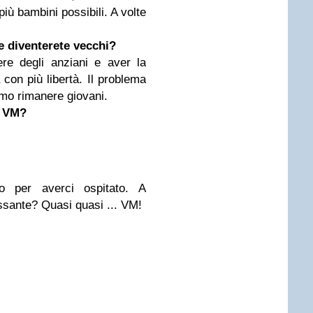
più bambini possibili. A volte
e diventerete vecchi?
re degli anziani e aver la
a con più libertà. Il problema
amo rimanere giovani.
e VM?
o per averci ospitato. A
essante? Quasi quasi ... VM!