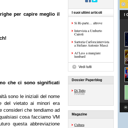
I suoi ultimi articoli
righe per capire meglio il
I
Si Ri-parte… altrove
Intervista a Umberto
Cairoli
ch!
Sartoria Carfora:intervista
a Stefano Antonio Masci
Al’Less a mangiare
lumbard
Vedi tutti
Dossier Paperblog
o che ci sono significati
Di Tutto
Riviste
ltà sono le iniziali del nome
 del vietato ai minori era
Se consideri che tendiamo ad
Magazine
 qualsiasi cosa facciamo VM
futuro questa abbreviazione
Cultura