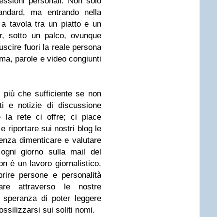
lessioni personali. Non solo
tandard, ma entrando nella
 a tavola tra un piatto e un
r, sotto un palco, ovunque
 uscire fuori la reale persona
omma, parole e video congiunti
e più che sufficiente se non
i e notizie di discussione
la rete ci offre; ci piace
e riportare sui nostri blog le
Senza dimenticare e valutare
ogni giorno sulla mail del
on è un lavoro giornalistico,
prire persone e personalità
tare attraverso le nostre
la speranza di poter leggere
silizzarsi sui soliti nomi.