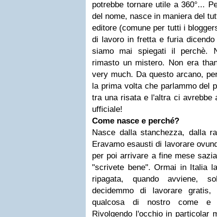
potrebbe tornare utile a 360°... P
del nome, nasce in maniera del tut
editore (comune per tutti i blogge
di lavoro in fretta e furia dicen
siamo mai spiegati il perchè. 
rimasto un mistero.
Non era tha
very much.
Da questo arcano, per
la prima volta che parlammo del 
tra una risata e l'altra ci avrebbe
ufficiale!
Come nasce e perché?
Nasce dalla stanchezza, dalla rab
Eravamo esausti di lavorare ovunqu
per poi arrivare a fine mese sazia
"scrivete bene". Ormai in Italia l
ripagata, quando avviene, so
decidemmo di lavorare gratis
qualcosa di nostro come e 
Rivolgendo l'occhio in particolar 