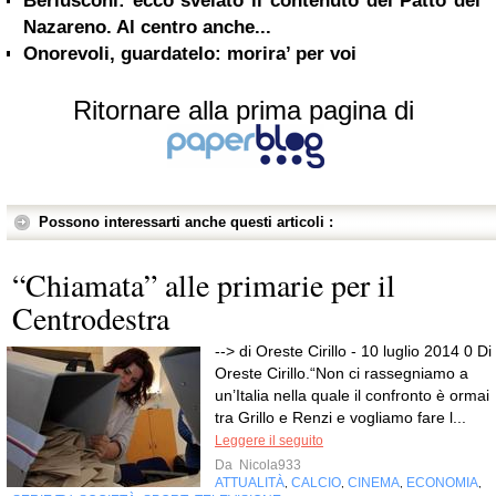
Berlusconi: ecco svelato il contenuto del Patto del
Nazareno. Al centro anche...
Onorevoli, guardatelo: morira’ per voi
Ritornare alla prima pagina di
Possono interessarti anche questi articoli :
“Chiamata” alle primarie per il
Centrodestra
--> di Oreste Cirillo - 10 luglio 2014 0 Di
Oreste Cirillo.“Non ci rassegniamo a
un’Italia nella quale il confronto è ormai
tra Grillo e Renzi e vogliamo fare l...
Leggere il seguito
Da
Nicola933
ATTUALITÀ
CALCIO
CINEMA
ECONOMIA
,
,
,
,