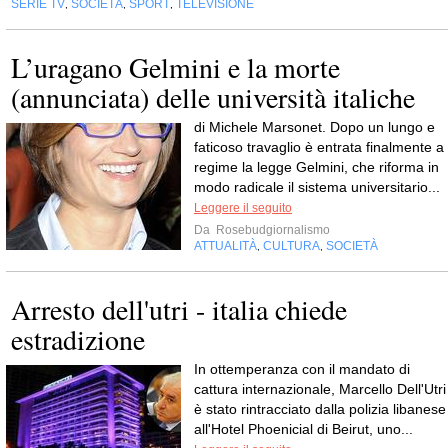
SERIE TV
SOCIETÀ
SPORT
TELEVISIONE
,
,
,
L’uragano Gelmini e la morte
(annunciata) delle università italiche
di Michele Marsonet. Dopo un lungo e
faticoso travaglio è entrata finalmente a
regime la legge Gelmini, che riforma in
modo radicale il sistema universitario...
Leggere il seguito
Da
Rosebudgiornalismo
ATTUALITÀ
CULTURA
SOCIETÀ
,
,
Arresto dell'utri - italia chiede
estradizione
In ottemperanza con il mandato di
cattura internazionale, Marcello Dell'Utri
è stato rintracciato dalla polizia libanese
all'Hotel Phoenicial di Beirut, uno...