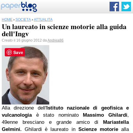
HOME
›
SOCIETÀ
›
ATTUALITÀ
Un laureato in scienze motorie alla guida
dell'Ingv
Creato il 16 giugno 2012 da
Andrea86
Save
Alla direzione dell'
Istituto nazionale di geofisica e
vulcanologia
è stato nominato
Massimo Ghilardi
,
49enne bresciano e grande amico di
Mariastella
Gelmini
.
Ghilardi è laureato in
Scienze motorie
alla