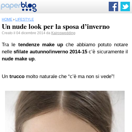
HOME
›
LIFESTYLE
Un nude look per la sposa d’inverno
Creato il 04 dicembre 2014 da
Kairoswedding
Tra le
tendenze make up
che abbiamo potuto notare
nelle
sfilate autunno/inverno 2014-15
c’è sicuramente il
nude make up
.
Un
trucco
molto naturale che “c’è ma non si vede”!