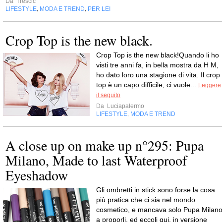
Da
Trescic
LIFESTYLE
MODA E TREND
PER LEI
,
,
Crop Top is the new black.
Crop Top is the new black!Quando li ho
visti tre anni fa, in bella mostra da H M,
ho dato loro una stagione di vita. Il crop
top è un capo difficile, ci vuole...
Leggere
il seguito
Da
Luciapalermo
LIFESTYLE
MODA E TREND
,
A close up on make up n°295: Pupa
Milano, Made to last Waterproof
Eyeshadow
Gli ombretti in stick sono forse la cosa
più pratica che ci sia nel mondo
cosmetico, e mancava solo Pupa Milan
a proporli, ed eccoli qui, in versione