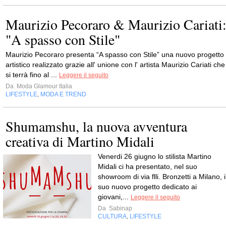
Maurizio Pecoraro & Maurizio Cariati
"A spasso con Stile"
Maurizio Pecoraro presenta “A spasso con Stile” una nuovo progetto
artistico realizzato grazie all' unione con l' artista Maurizio Cariati che
si terrà fino al ...
Leggere il seguito
Da
Moda Glamour Italia
LIFESTYLE
MODA E TREND
,
Shumamshu, la nuova avventura
creativa di Martino Midali
Venerdi 26 giugno lo stilista Martino
Midali ci ha presentato, nel suo
showroom di via flli. Bronzetti a Milano, i
suo nuovo progetto dedicato ai
giovani,...
Leggere il seguito
Da
Sabinap
CULTURA
LIFESTYLE
,