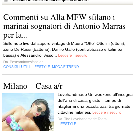
Commenti su Alla MFW sfilano i
marinai sognatori di Antonio Marras
per la...
Sulle note live dal sapore vintage di Mauro "Otto" Ottolini (ottoni),
Zeno De Rossi (batteria), Danilo Gallo (contrabbasso e kalimba
bassa) e Alessandro "Asso...
Leggere il seguito
Da
Pescaralovesfashion
CONSIGLI UTILI
LIFESTYLE
MODA E TREND
,
,
Milano – Casa a/r
Lovehandmade Un weekend all’insegna
dell’aria di casa, giusto il tempo di
ritagliarmi una piccola oasi tra giornate
cittadine milanesi.
Leggere il seguito
Da
The Lovehandmade Team
LIFESTYLE