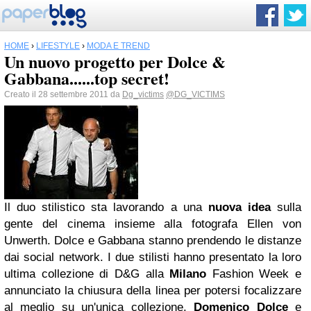
HOME
›
LIFESTYLE
›
MODA E TREND
Un nuovo progetto per Dolce &
Gabbana......top secret!
Creato il 28 settembre 2011 da
Dg_victims
@DG_VICTIMS
Il duo stilistico sta lavorando a una
nuova idea
sulla
gente del cinema insieme alla fotografa Ellen von
Unwerth.
Dolce e Gabbana stanno prendendo le distanze
dai social network.
I due stilisti hanno presentato la loro
ultima collezione di D&G alla
Milano
Fashion Week e
annunciato la chiusura della linea per potersi focalizzare
al meglio su un'unica collezione.
Domenico Dolce
e