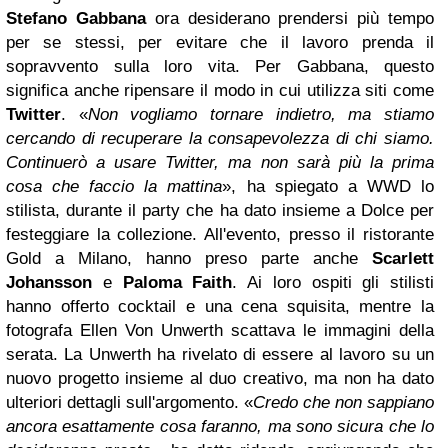
Stefano Gabbana
ora desiderano prendersi più tempo
per se stessi, per evitare che il lavoro prenda il
sopravvento sulla loro vita.
Per Gabbana, questo
significa anche ripensare il modo in cui utilizza siti come
Twitter
.
«
Non vogliamo tornare indietro, ma stiamo
cercando di recuperare la consapevolezza di chi siamo.
Continuerò a usare Twitter, ma non sarà più la prima
cosa che faccio la mattina
», ha spiegato a WWD lo
stilista, durante il party che ha dato insieme a Dolce per
festeggiare la collezione.
All'evento, presso il ristorante
Gold a Milano, hanno preso parte anche
Scarlett
Johansson
e
Paloma Faith
.
Ai loro ospiti gli stilisti
hanno offerto cocktail e una cena squisita, mentre la
fotografa Ellen Von Unwerth scattava le immagini della
serata.
La Unwerth ha rivelato di essere al lavoro su un
nuovo progetto insieme al duo creativo, ma non ha dato
ulteriori dettagli sull'argomento.
«
Credo che non sappiano
ancora esattamente cosa faranno, ma sono sicura che lo