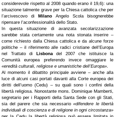
considerevole rispetto al 2008 quando erano il 19,6): una
situazione talmente grave per la Chiesa cattolica che per
l’arcivescovo di
Milano
Angelo Scola bisognerebbe
ripensare l’aconfessionalità dello Stato.
In questa situazione di avanzata secolarizzazione
sarebbe stata certamente una nota stonata inserire –
come richiesto dalla Chiesa cattolica e da alcune forze
politiche – il riferimento alle radici cristiane dell’Europa
nel Trattato di
Lisbona
del 2007 che istituisce la
Comunità europea preferendo invece omaggiare le
«eredità culturali, religiose e umanistiche dell’Europa»
.
Al momento il dibattito principale avviene – anche alla
luce di alcuni casi portati davanti alla Corte europea dei
diritti dell’uomo (Cedu) – su quali sono i confini della
libertà religiosa. Nonostante mons. Dominique Mamberti,
segretario per i Rapporti della Santa Sede con gli Stati,
sia del parere che sia necessario
«difendere le libertà
individuali di coscienza e di religione in ogni circostanza»
per la Cedu la libertà religiosa può essere limitata in