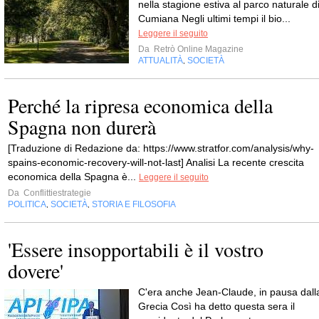
nella stagione estiva al parco naturale d
Cumiana Negli ultimi tempi il bio...
Leggere il seguito
Da
Retrò Online Magazine
ATTUALITÀ
SOCIETÀ
,
Perché la ripresa economica della
Spagna non durerà
[Traduzione di Redazione da: https://www.stratfor.com/analysis/why-
spains-economic-recovery-will-not-last] Analisi La recente crescita
economica della Spagna è...
Leggere il seguito
Da
Conflittiestrategie
POLITICA
SOCIETÀ
STORIA E FILOSOFIA
,
,
'Essere insopportabili è il vostro
dovere'
C'era anche Jean-Claude, in pausa dall
Grecia Così ha detto questa sera il