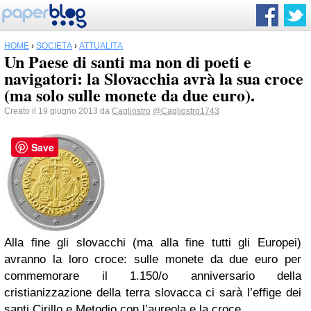
HOME
›
SOCIETÀ
›
ATTUALITÀ
Un Paese di santi ma non di poeti e
navigatori: la Slovacchia avrà la sua croce
(ma solo sulle monete da due euro).
Creato il 19 giugno 2013 da
Cagliostro
@Cagliostro1743
Save
Alla fine gli slovacchi (ma alla fine tutti gli Europei)
avranno la loro croce: sulle monete da due euro per
commemorare il 1.150/o anniversario della
cristianizzazione della terra slovacca ci sarà l’effige dei
santi Cirillo e Metodio con l’aureola e la croce.