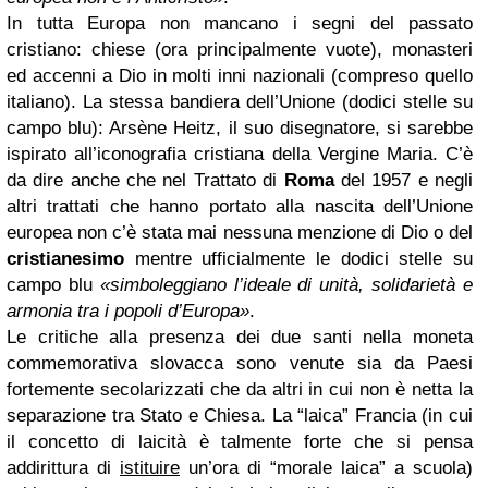
In tutta Europa non mancano i segni del passato
cristiano: chiese (ora principalmente vuote), monasteri
ed accenni a Dio in molti inni nazionali (compreso quello
italiano). La stessa bandiera dell’Unione (dodici stelle su
campo blu): Arsène Heitz, il suo disegnatore, si sarebbe
ispirato all’iconografia cristiana della Vergine Maria. C’è
da dire anche che nel Trattato di
Roma
del 1957 e negli
altri trattati che hanno portato alla nascita dell’Unione
europea non c’è stata mai nessuna menzione di Dio o del
cristianesimo
mentre ufficialmente le dodici stelle su
campo blu
«simboleggiano l’ideale di unità, solidarietà e
armonia tra i popoli d’Europa»
.
Le critiche alla presenza dei due santi nella moneta
commemorativa slovacca sono venute sia da Paesi
fortemente secolarizzati che da altri in cui non è netta la
separazione tra Stato e Chiesa. La “laica” Francia (in cui
il concetto di laicità è talmente forte che si pensa
addirittura di
istituire
un’ora di “morale laica” a scuola)