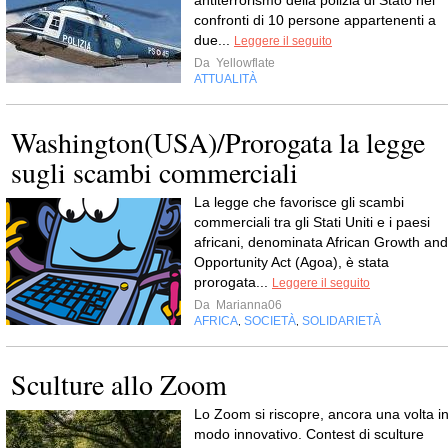
antiterrorismo della polizia di Stato nei
confronti di 10 persone appartenenti a
due...
Leggere il seguito
Da
Yellowflate
ATTUALITÀ
Washington(USA)/Prorogata la legge
sugli scambi commerciali
La legge che favorisce gli scambi
commerciali tra gli Stati Uniti e i paesi
africani, denominata African Growth and
Opportunity Act (Agoa), è stata
prorogata...
Leggere il seguito
Da
Marianna06
AFRICA
SOCIETÀ
SOLIDARIETÀ
,
,
Sculture allo Zoom
Lo Zoom si riscopre, ancora una volta i
modo innovativo. Contest di sculture