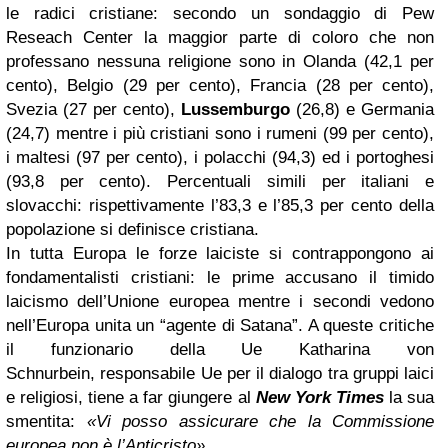
le radici cristiane: secondo un sondaggio di Pew
Reseach Center la maggior parte di coloro che non
professano nessuna religione sono in Olanda (42,1 per
cento), Belgio (29 per cento), Francia (28 per cento),
Svezia (27 per cento),
Lussemburgo
(26,8) e Germania
(24,7) mentre i più cristiani sono i rumeni (99 per cento),
i maltesi (97 per cento), i polacchi (94,3) ed i portoghesi
(93,8 per cento). Percentuali simili per italiani e
slovacchi: rispettivamente l’83,3 e l’85,3 per cento della
popolazione si definisce cristiana.
In tutta Europa le forze laiciste si contrappongono ai
fondamentalisti cristiani: le prime accusano il timido
laicismo dell’Unione europea mentre i secondi vedono
nell’Europa unita un “agente di Satana”. A queste critiche
il funzionario della Ue Katharina von
Schnurbein, responsabile Ue per il dialogo tra gruppi laici
e religiosi, tiene a far giungere al
New York Times
la sua
smentita:
«Vi posso assicurare che la Commissione
europea non è l’Anticristo»
.