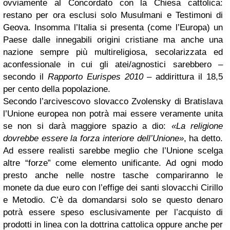
ovviamente al Concordato con la Chiesa cattolica:
restano per ora esclusi solo Musulmani e Testimoni di
Geova. Insomma l’Italia si presenta (come l’Europa) un
Paese dalle innegabili origini cristiane ma anche una
nazione sempre più multireligiosa, secolarizzata ed
aconfessionale in cui gli atei/agnostici sarebbero –
secondo il
Rapporto Eurispes 2010
– addirittura il 18,5
per cento della popolazione.
Secondo l’arcivescovo slovacco Zvolensky di Bratislava
l’Unione europea non potrà mai essere veramente unita
se non si darà maggiore spazio a dio:
«La religione
dovrebbe essere la forza interiore dell’Unione»
, ha detto.
Ad essere realisti sarebbe meglio che l’Unione scelga
altre “forze” come elemento unificante. Ad ogni modo
presto anche nelle nostre tasche compariranno le
monete da due euro con l’effige dei santi slovacchi Cirillo
e Metodio. C’è da domandarsi solo se questo denaro
potrà essere speso esclusivamente per l’acquisto di
prodotti in linea con la dottrina cattolica oppure anche per