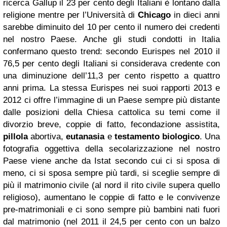
ricerca Gallup il 23 per cento degli Italiani è lontano dalla
religione mentre per l’Università di
Chicago
in dieci anni
sarebbe diminuito del 10 per cento il numero dei credenti
nel nostro Paese. Anche gli studi condotti in Italia
confermano questo trend: secondo Eurispes nel 2010 il
76,5 per cento degli Italiani si considerava credente con
una diminuzione dell’11,3 per cento rispetto a quattro
anni prima. La stessa Eurispes nei suoi rapporti 2013 e
2012 ci offre l’immagine di un Paese sempre più distante
dalle posizioni della Chiesa cattolica su temi come il
divorzio breve, coppie di fatto, fecondazione assistita,
pillola
abortiva,
eutanasia
e
testamento biologico
. Una
fotografia oggettiva della secolarizzazione nel nostro
Paese viene anche da Istat secondo cui ci si sposa di
meno, ci si sposa sempre più tardi, si sceglie sempre di
più il matrimonio civile (al nord il rito civile supera quello
religioso), aumentano le coppie di fatto e le convivenze
pre-matrimoniali e ci sono sempre più bambini nati fuori
dal matrimonio (nel 2011 il 24,5 per cento con un balzo