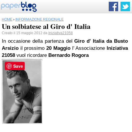
HOME
›
INFORMAZIONE REGIONALE
Un solbiatese al Giro d' Italia
Creato il 15 maggio 2012 da
Iniziativa21058
In occasione della partenza del
Giro d' Italia da Busto
Arsizio
il prossimo
20 Maggio
l' Associazione
Iniziativa
21058
vuol ricordare
Bernardo Rogora
Save