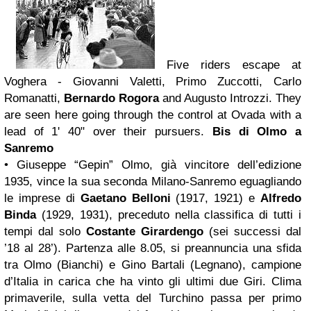
Five riders escape at
Voghera - Giovanni Valetti, Primo Zuccotti, Carlo
Romanatti,
Bernardo Rogora
and Augusto Introzzi. They
are seen here going through the control at Ovada with a
lead of 1' 40" over their pursuers.
Bis di Olmo a
Sanremo
• Giuseppe “Gepin” Olmo, già vincitore dell’edizione
1935, vince la sua seconda Milano-Sanremo eguagliando
le imprese di
Gaetano Belloni
(1917, 1921) e
Alfredo
Binda
(1929, 1931), preceduto nella classifica di tutti i
tempi dal solo
Costante Girardengo
(sei successi dal
’18 al 28’). Partenza alle 8.05, si preannuncia una sfida
tra Olmo (Bianchi) e Gino Bartali (Legnano), campione
d’Italia in carica che ha vinto gli ultimi due Giri. Clima
primaverile, sulla vetta del Turchino passa per primo