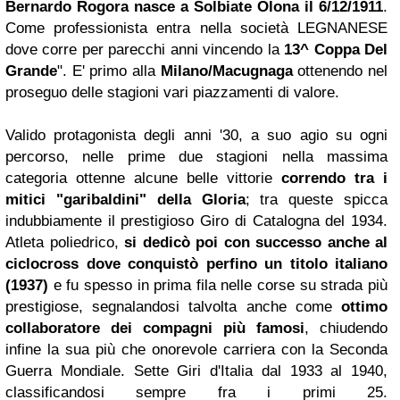
Bernardo Rogora nasce a Solbiate Olona il 6/12/1911
.
Come professionista entra nella società LEGNANESE
dove corre per parecchi anni vincendo la
13^ Coppa Del
Grande
". E' primo alla
Milano/Macugnaga
ottenendo nel
proseguo delle stagioni vari piazzamenti di valore.
Valido protagonista degli anni '30, a suo agio su ogni
percorso, nelle prime due stagioni nella massima
categoria ottenne alcune belle vittorie
correndo tra i
mitici "garibaldini" della Gloria
; tra queste spicca
indubbiamente il prestigioso Giro di Catalogna del 1934.
Atleta poliedrico,
si dedicò poi con successo anche al
ciclocross dove conquistò perfino un titolo italiano
(1937)
e fu spesso in prima fila nelle corse su strada più
prestigiose, segnalandosi talvolta anche come
ottimo
collaboratore dei compagni più famosi
, chiudendo
infine la sua più che onorevole carriera con la Seconda
Guerra Mondiale. Sette Giri d'Italia dal 1933 al 1940,
classificandosi sempre fra i primi 25.