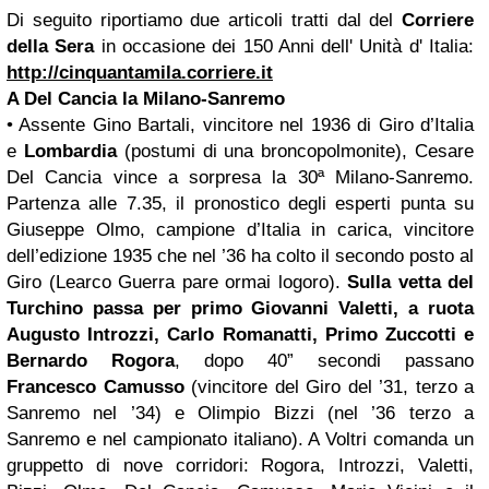
Di seguito riportiamo due articoli tratti dal del
Corriere
della Sera
in occasione dei 150 Anni dell' Unità d' Italia:
http://cinquantamila.corriere.it
A Del Cancia la Milano-Sanremo
• Assente Gino Bartali, vincitore nel 1936 di Giro d’Italia
e
Lombardia
(postumi di una broncopolmonite), Cesare
Del Cancia vince a sorpresa la 30ª Milano-Sanremo.
Partenza alle 7.35, il pronostico degli esperti punta su
Giuseppe Olmo, campione d’Italia in carica, vincitore
dell’edizione 1935 che nel ’36 ha colto il secondo posto al
Giro (Learco Guerra pare ormai logoro).
Sulla vetta del
Turchino passa per primo Giovanni Valetti, a ruota
Augusto Introzzi, Carlo Romanatti, Primo Zuccotti e
Bernardo Rogora
, dopo 40” secondi passano
Francesco Camusso
(vincitore del Giro del ’31, terzo a
Sanremo nel ’34) e Olimpio Bizzi (nel ’36 terzo a
Sanremo e nel campionato italiano). A Voltri comanda un
gruppetto di nove corridori: Rogora, Introzzi, Valetti,