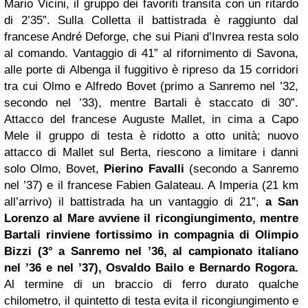
Mario Vicini, il gruppo dei favoriti transita con un ritardo
di 2’35”. Sulla Colletta il battistrada è raggiunto dal
francese André Deforge, che sui Piani d’Invrea resta solo
al comando. Vantaggio di 41” al rifornimento di Savona,
alle porte di Albenga il fuggitivo è ripreso da 15 corridori
tra cui Olmo e Alfredo Bovet (primo a Sanremo nel ’32,
secondo nel ’33), mentre Bartali è staccato di 30”.
Attacco del francese Auguste Mallet, in cima a Capo
Mele il gruppo di testa è ridotto a otto unità; nuovo
attacco di Mallet sul Berta, riescono a limitare i danni
solo Olmo, Bovet,
Pierino Favalli
(secondo a Sanremo
nel ’37) e il francese Fabien Galateau. A Imperia (21 km
all’arrivo) il battistrada ha un vantaggio di 21”,
a San
Lorenzo al Mare avviene il ricongiungimento, mentre
Bartali rinviene fortissimo in compagnia di Olimpio
Bizzi (3° a Sanremo nel ’36, al campionato italiano
nel ’36 e nel ’37), Osvaldo Bailo e
Bernardo Rogora
.
Al termine di un braccio di ferro durato qualche
chilometro, il quintetto di testa evita il ricongiungimento e