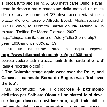
si gioca tutto allo sprint. Ai 200 metri parte Olmo, Favalli
tenta la rimonta ma è ostacolato dalla moto di un milite
della strada e come nel ’37 deve accontentarsi della
piazza d’onore, terzo è Alfredo Bovet. Media record di
38.517 km/h, lo sconfitto Bartali chiude settimo a un
minuto. [Delfino-De Marco-Pietrucci 2009]
http://cinquantamila.corriere.it/storyTellerGiorno.php?
year=1938&month=03&day=19
Su un bellissimo sito in lingua inglese:
http://www.bikeraceinfo.com/giro/giro1938.html
potrete vedere tutti i piazzamenti di Bernardo al Giro d'
Italia e ricordarlo così::
" The Dolomite stage again went over the Rolle, and
Canavesi teammate Bernardo Rogora was first over
the top".
Ma, soprattutto: "
Se il ciclocross è patrimonio
ciclistico per Solbiate Olona e i solbiatesi lo si deve,
e ritengo doveroso evidenziarlo, agli indelebili e
indimenticabili suoi promotori: che ne sono i