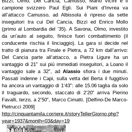
Bizzi, Olmo, Del Cancia, Camusso, Mario Vicini e il
campione svizzero Paul Egli. Sui Piani d’Invrea va
all’attacco Camusso, ad Albissola è ripreso da sette
inseguitori tra cui Del Cancia, Bizzi ed Enrico Mollo
(primo al Lombardia del ’35). A Savona, Olmo, investito
da un’auto al seguito, finisce fuori combattimento (il
conducente rischia il linciaggio). La gara si decide nel
tratto di pianura tra Finale e Pietra, a 72 km dall’arrivo:
Del Cancia parte all’attacco, a Pietra Ligure ha un
vantaggio di 21” sui più immediati inseguitori, a Loano il
vantaggio sale a 32”, ad
Alassio
sfiora i due minuti.
Passati indenne i Capi, sulla vetta del Berta il fuggitivo
ha ancora un vantaggio di 1’43”: alle 15.06 taglia da solo
il traguardo, secondo, staccato di 2’20” arriva Pierino
Favalli, terzo, a 2’50”, Marco Cimatti. [Delfino-De Marco-
Pietrucci 2009]
http://cinquantamila.corriere.it/storyTellerGiorno.php?
year=1937&month=03&day=19