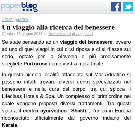
HOME
›
VIAGGI
Un viaggio alla ricerca del benessere
Creato il 18 giugno 2013 da
Nonsoloturisti
@viaggiatori
Se state pensando ad un
viaggio del benessere
, ovvero
ad uno di quei viaggi in cui ci si riposa e ci si rilassa sul
serio, optate per la Slovenia e più precisamente
scegliete
Portorose
come vostra meta finale.
In questa piccola località affacciata sul Mar Adriatico si
possono infatti trovare diversi centri specializzati nel
benessere e nella cura del corpo, tra cui spicca il
Lifeclass Hotels & Spa. Un complesso di prim’ordine nel
quale vengono proposti diversi trattamenti. Tra questi
spicca il
centro ayurvedico “Shakti”
, l’unico in Europa
riconosciuto ufficialmente dal governo indiano del
Kerala
.