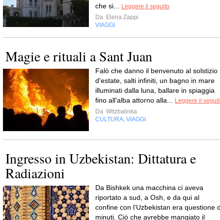
che si...
Leggere il seguito
Da
Elena Zappi
VIAGGI
Magie e rituali a Sant Juan
Falò che danno il benvenuto al solstizio
d'estate, salti infiniti, un bagno in mare
illuminati dalla luna, ballare in spiaggia
fino all'alba attorno alla...
Leggere il segui
Da
Witzbalinka
CULTURA
VIAGGI
,
Ingresso in Uzbekistan: Dittatura e
Radiazioni
Da Bishkek una macchina ci aveva
riportato a sud, a Osh, e da qui al
confine con l’Uzbekistan era questione d
minuti. Ciò che avrebbe mangiato il