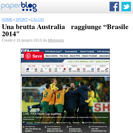
HOME
›
SPORT
›
CALCIO
Una brutta Australia raggiunge “Brasile
2014″
Creato il 18 giugno 2013 da
Mbrignolo
Save