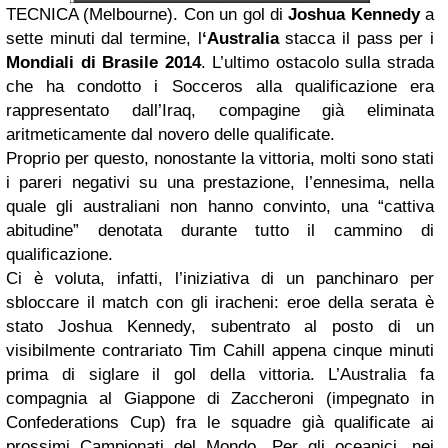
TECNICA (Melbourne). Con un gol di
Joshua Kennedy
a
sette minuti dal termine, l
‘Australia
stacca il pass per i
Mondiali di Brasile 2014
. L’ultimo ostacolo sulla strada
che ha condotto i Socceros alla qualificazione era
rappresentato dall’Iraq, compagine già eliminata
aritmeticamente dal novero delle qualificate.
Proprio per questo, nonostante la vittoria, molti sono stati
i pareri negativi su una prestazione, l’ennesima, nella
quale gli australiani non hanno convinto, una “cattiva
abitudine” denotata durante tutto il cammino di
qualificazione.
Ci è voluta, infatti, l’iniziativa di un panchinaro per
sbloccare il match con gli iracheni: eroe della serata è
stato Joshua Kennedy, subentrato al posto di un
visibilmente contrariato Tim Cahill appena cinque minuti
prima di siglare il gol della vittoria. L’Australia fa
compagnia al Giappone di Zaccheroni (impegnato in
Confederations Cup) fra le squadre già qualificate ai
prossimi Campionati del Mondo. Per gli oceanici, nei