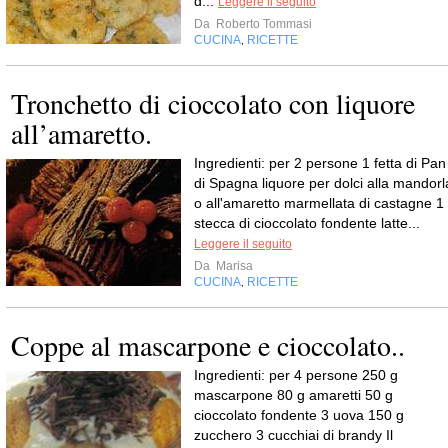
d...
Leggere il seguito
Da
Roberto Tommasi
CUCINA
RICETTE
,
Tronchetto di cioccolato con liquore
all’amaretto.
Ingredienti: per 2 persone 1 fetta di Pan
di Spagna liquore per dolci alla mandorl
o all'amaretto marmellata di castagne 1
stecca di cioccolato fondente latte...
Leggere il seguito
Da
Marisa
CUCINA
RICETTE
,
Coppe al mascarpone e cioccolato..
Ingredienti: per 4 persone 250 g
mascarpone 80 g amaretti 50 g
cioccolato fondente 3 uova 150 g
zucchero 3 cucchiai di brandy Il