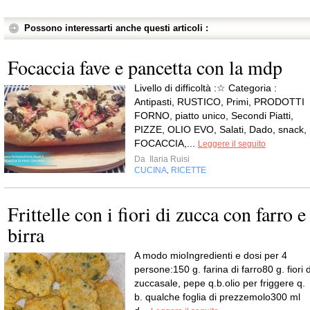
Possono interessarti anche questi articoli :
Focaccia fave e pancetta con la mdp
Livello di difficoltà :☆ Categoria :
Antipasti, RUSTICO, Primi, PRODOTTI
FORNO, piatto unico, Secondi Piatti,
PIZZE, OLIO EVO, Salati, Dado, snack,
FOCACCIA,...
Leggere il seguito
Da
Ilaria Ruisi
CUCINA
RICETTE
,
Frittelle con i fiori di zucca con farro e
birra
A modo mioIngredienti e dosi per 4
persone:150 g. farina di farro80 g. fiori d
zuccasale, pepe q.b.olio per friggere q.
b. qualche foglia di prezzemolo300 ml