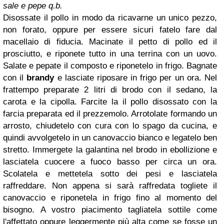
sale e pepe q.b.
Disossate il pollo in modo da ricavarne un unico pezzo,
non forato, oppure per essere sicuri fatelo fare dal
macellaio di fiducia. Macinate il petto di pollo ed il
prosciutto, e riponete tutto in una terrina con un uovo.
Salate e pepate il composto e riponetelo in frigo. Bagnate
con il
brandy
e lasciate riposare in frigo per un ora. Nel
frattempo preparate 2 litri di brodo con il sedano, la
carota e la cipolla. Farcite la il pollo disossato con la
farcia preparata ed il prezzemolo. Arrotolate formando un
arrosto, chiudetelo con cura con lo spago da cucina, e
quindi avvolgetelo in un canovaccio bianco e legatelo ben
stretto. Immergete la galantina nel brodo in ebollizione e
lasciatela cuocere a fuoco basso per circa un ora.
Scolatela e mettetela sotto dei pesi e lasciatela
raffreddare. Non appena si sarà raffredata togliete il
canovaccio e riponetela in frigo fino al momento del
bisogno. A vostro piacimento tagliatela sottile come
l'affettato oppure leggermente più alta come se fosse un