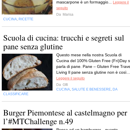
mascarpone è un formaggio...
Leggere il
seguito
Da
Marisa
CUCINA
RICETTE
,
Scuola di cucina: trucchi e segreti sul
pane senza glutine
Questo mese nella nostra Scuola di
Cucina del 100% Gluten Free (Fri)Day s
parla di pane. Pane – Gluten Free Trave
Living Il pane senza glutine non è così...
Leggere il seguito
Da
Gftl
CUCINA
SALUTE E BENESSERE
DA
,
,
CLASSIFICARE
Burger Piemontese al castelmagno per
l’#MTChallenge n.49
Pensa ad un hamburger…quante