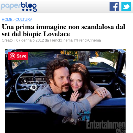
HOME
›
CULTURA
Una prima immagine non scandalosa dal
set del biopic Lovelace
Creato il 07 gennaio 2012 da
Frenckcinema
@FrenckCinema
Save