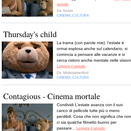
seguito
Da
Kelvin
CINEMA
CULTURA
,
Thursday's child
La trama (con parole mie): l'estate è
ormai esplosa anche sul calendario, si
comincia a pensare alle vacanze e si
cerca ristoro anche mentale nelle visioni
Leggere il seguito
Da
Misterjamesford
CINEMA
CULTURA
,
Contagious - Cinema mortale
Condividi L'estate avanza con il suo
carico di pellicole tutte più o meno
perdibili. Cosa che non significa che no
ci sia qualche filmetto buono per
passare...
Leggere il seguito