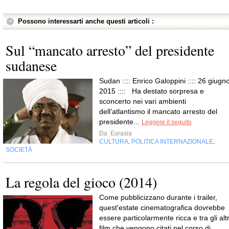
Possono interessarti anche questi articoli :
Sul “mancato arresto” del presidente
sudanese
Sudan :::: Enrico Galoppini :::: 26 giugno
2015 :::: Ha destato sorpresa e
sconcerto nei vari ambienti
dell’atlantismo il mancato arresto del
presidente...
Leggere il seguito
Da
Eurasia
CULTURA
POLITICA INTERNAZIONALE
,
,
SOCIETÀ
La regola del gioco (2014)
Come pubblicizzano durante i trailer,
quest'estate cinematografica dovrebbe
essere particolarmente ricca e tra gli altr
film che vengono citati nel corso di...