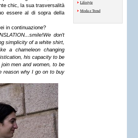
Lifestyle
nte chic, la sua trasversalità
Moda e Trend
o essere al di sopra della
ei in continuazione?
LATION...smile!
We don't
 simplicity of a white shirt,
 like a chameleon changing
istication, his capacity to be
hat join men and women, to be
he reason why I go on to buy