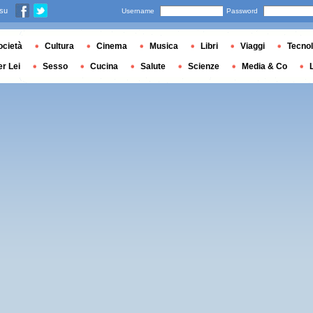
 su
Username
Password
ocietà
Cultura
Cinema
Musica
Libri
Viaggi
Tecnol
er Lei
Sesso
Cucina
Salute
Scienze
Media & Co