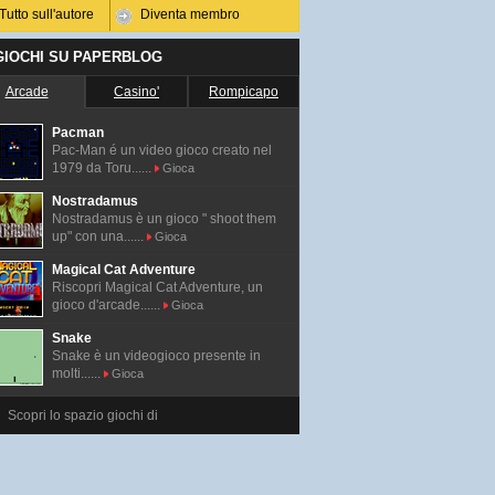
Tutto sull'autore
Diventa membro
 GIOCHI SU PAPERBLOG
Arcade
Casino'
Rompicapo
Pacman
Pac-Man é un video gioco creato nel
1979 da Toru......
Gioca
Nostradamus
Nostradamus è un gioco " shoot them
up" con una......
Gioca
Magical Cat Adventure
Riscopri Magical Cat Adventure, un
gioco d'arcade......
Gioca
Snake
Snake è un videogioco presente in
molti......
Gioca
Scopri lo spazio giochi di