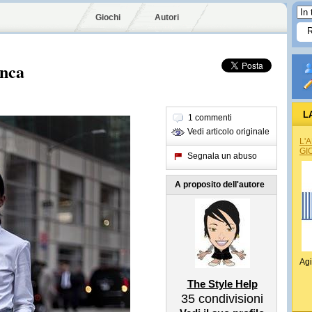
Giochi
Autori
anca
L
1 commenti
Vedi articolo originale
L'
GI
Segnala un abuso
A proposito dell'autore
Agi
The Style Help
35
condivisioni