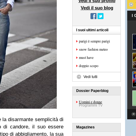
Vedi il suo profilo
Vedi il suo blog
I
I suoi ultimi articoli
parigi è sempre parigi
snow fashion meteo
must have
doppio scopo
Vedi tutti
Dossier Paperblog
Uomini e donne
Programmi TV
 la disarmante semplicità di
 di candore, il suo essere
Magazines
tipo di abbigliamento, la sua