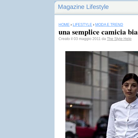
Magazine Lifestyle
HOME
›
LIFESTYLE
›
MODA E TREND
una semplice camicia bi
Creato il 03 maggio 2011 da
The Style Help