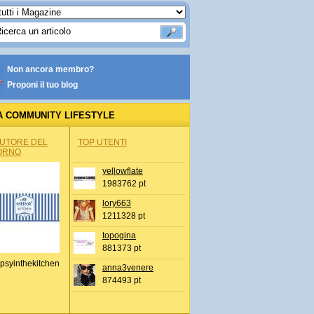
Non ancora membro?
Proponi il tuo blog
A COMMUNITY LIFESTYLE
AUTORE DEL
TOP UTENTI
ORNO
yellowflate
1983762 pt
lory663
1211328 pt
topogina
881373 pt
psyinthekitchen
anna3venere
874493 pt