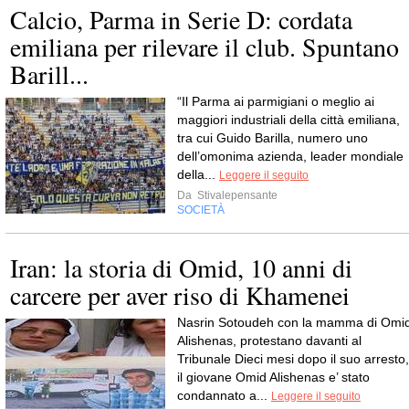
Calcio, Parma in Serie D: cordata
emiliana per rilevare il club. Spuntano
Barill...
“Il Parma ai parmigiani o meglio ai
maggiori industriali della città emiliana,
tra cui Guido Barilla, numero uno
dell’omonima azienda, leader mondiale
della...
Leggere il seguito
Da
Stivalepensante
SOCIETÀ
Iran: la storia di Omid, 10 anni di
carcere per aver riso di Khamenei
Nasrin Sotoudeh con la mamma di Omi
Alishenas, protestano davanti al
Tribunale Dieci mesi dopo il suo arresto,
il giovane Omid Alishenas e’ stato
condannato a...
Leggere il seguito