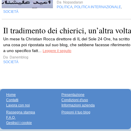
Da
Nopasdaran
POLITICA
POLITICA INTERNAZIONALE
,
,
SOCIETÀ
Il tradimento dei chierici, un’altra volt
Un mese fa Christian Rocca direttore di IL del Sole 24 Ore, ha scritto
una cosa poi ripostata sul suo blog, che sebbene facesse riferimento
a uno specifico fatt...
Leggere il seguito
Da
Danemblog
SOCIETÀ
Home
Presentazione
Contatti
Condizioni d'uso
Lavora con noi
Informazioni azienda
Rassegna stampa
Proponi il tuo blog
F.A.Q.
Gestisci i cookie