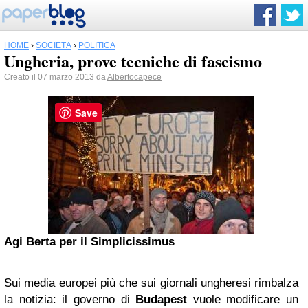
HOME
›
SOCIETÀ
›
POLITICA
Ungheria, prove tecniche di fascismo
Creato il 07 marzo 2013 da
Albertocapece
Save
Agi Berta per il Simplicissimus
Sui media europei più che sui giornali ungheresi rimbalza
la notizia: il governo di
Budapest
vuole modificare un