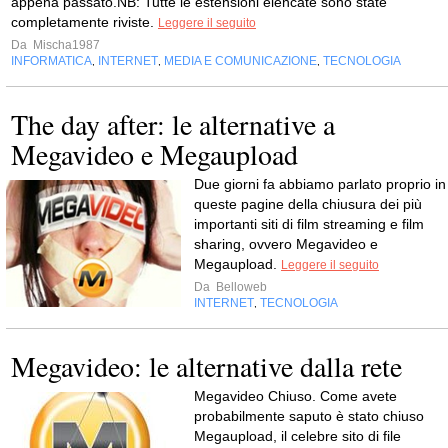
appena passato.NB: Tutte le estensioni elencate sono state
completamente riviste.
Leggere il seguito
Da
Mischa1987
INFORMATICA
INTERNET
MEDIA E COMUNICAZIONE
TECNOLOGIA
,
,
,
The day after: le alternative a
Megavideo e Megaupload
Due giorni fa abbiamo parlato proprio in
queste pagine della chiusura dei più
importanti siti di film streaming e film
sharing, ovvero Megavideo e
Megaupload.
Leggere il seguito
Da
Belloweb
INTERNET
TECNOLOGIA
,
Megavideo: le alternative dalla rete
Megavideo Chiuso. Come avete
probabilmente saputo è stato chiuso
Megaupload, il celebre sito di file