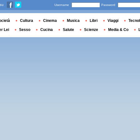
 su
Username
Password
ocietà
Cultura
Cinema
Musica
Libri
Viaggi
Tecnol
er Lei
Sesso
Cucina
Salute
Scienze
Media & Co