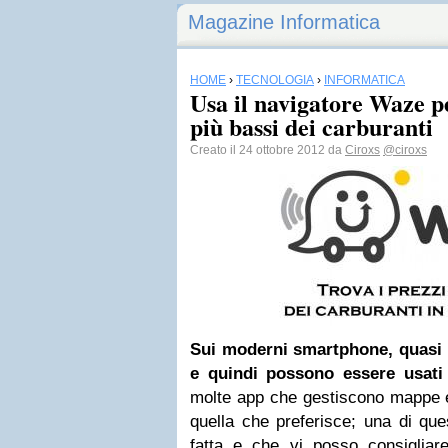
Magazine Informatica
HOME
›
TECNOLOGIA
›
INFORMATICA
Usa il navigatore Waze pe
più bassi dei carburanti
Creato il 24 ottobre 2012 da
Ciroxs
@ciroxs
Sui moderni smartphone, quasi 
e quindi possono essere usati
molte app che gestiscono mappe 
quella che preferisce; una di qu
fatta e che vi posso consigliare