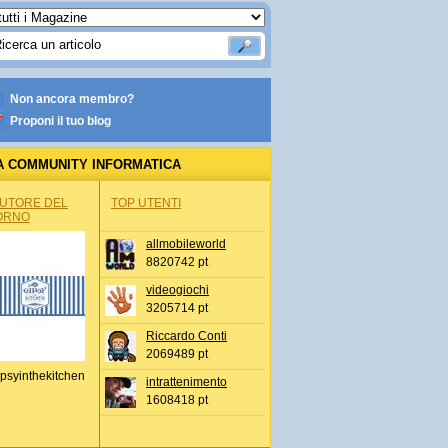
Non ancora membro?
Proponi il tuo blog
A COMMUNITY INFORMATICA
AUTORE DEL
TOP UTENTI
ORNO
allmobileworld
8820742 pt
videogiochi
3205714 pt
Riccardo Conti
2069489 pt
psyinthekitchen
intrattenimento
1608418 pt