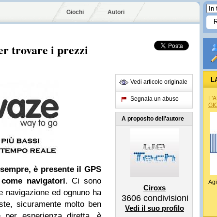
Giochi
Autori
r trovare i prezzi
L
Vedi articolo originale
L'
Segnala un abuso
GI
A proposito dell'autore
sempre, è presente il GPS
 come navigatori
. Ci sono
Agi
Ciroxs
e navigazione ed ognuno ha
3606
condivisioni
este, sicuramente molto ben
Vedi il suo profilo
 per esperienza diretta, è