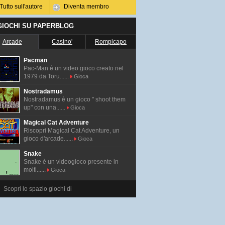
Tutto sull'autore
Diventa membro
 GIOCHI SU PAPERBLOG
Arcade
Casino'
Rompicapo
Pacman
Pac-Man é un video gioco creato nel
1979 da Toru......
Gioca
Nostradamus
Nostradamus è un gioco " shoot them
up" con una......
Gioca
Magical Cat Adventure
Riscopri Magical Cat Adventure, un
gioco d'arcade......
Gioca
Snake
Snake è un videogioco presente in
molti......
Gioca
Scopri lo spazio giochi di