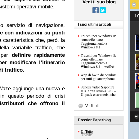
Vedi il suo blog
 sistemi operativi mobile.
I
co servizio di navigazione,
I suoi ultimi articoli
 con indicazioni su punti
Trucchi per Windows 8:
come effettuare
a caratteristica che, però, la
l’aggiornamento a
Windows 8.1
lla variabile traffico, che
e per
definire rapidamente
Trucchi per Windows 8:
come effettuare
er modificare l’itinerario
l’aggiornamento a
Windows 8.1 – weTech
i traffico
.
App di bwin disponibile
per tutti gli smartphone
Scheda video Sapphire
Waze aggiunge una nuova e
HD 7790 Dual-X OC –
Unpack e caratteristiche
in questo periodo di crisi
istributori che offrono il
Vedi tutti
Dossier Paperblog
Di Tutto
Riviste