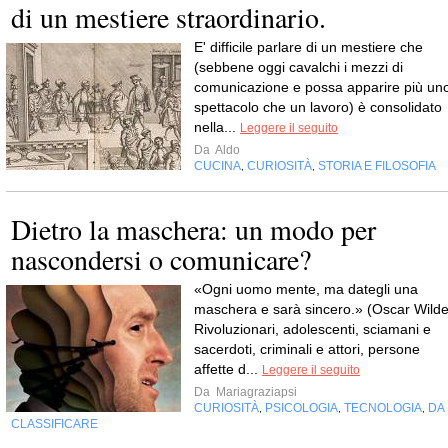
di un mestiere straordinario.
E' difficile parlare di un mestiere che
(sebbene oggi cavalchi i mezzi di
comunicazione e possa apparire più un
spettacolo che un lavoro) è consolidato
nella...
Leggere il seguito
Da
Aldo
CUCINA
CURIOSITÀ
STORIA E FILOSOFIA
,
,
Dietro la maschera: un modo per
nascondersi o comunicare?
«Ogni uomo mente, ma dategli una
maschera e sarà sincero.» (Oscar Wilde
Rivoluzionari, adolescenti, sciamani e
sacerdoti, criminali e attori, persone
affette d...
Leggere il seguito
Da
Mariagraziapsi
CURIOSITÀ
PSICOLOGIA
TECNOLOGIA
DA
,
,
,
CLASSIFICARE