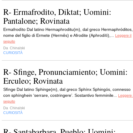
R- Ermafrodito, Diktat; Uomini:
Pantalone; Rovinata
Ermafrodìto Dal latino Hermaphroditu(m), dal greco Hermaphróditos,
nome del figlio di Ermete (Hermês) e Afrodite (Aphrodítì),...
Leggere il
seguito
Da
Chinalski
CURIOSITÀ
R- Sfinge, Pronunciamiento; Uomini:
Erculeo; Rovinata
Sfìnge Dal latino Sphinge(m), dal greco Sphínx Sphingós, connesso
con sphínghein ‘serrare, costringere’. Sostantivo femminile...
Leggere i
seguito
Da
Chinalski
CURIOSITÀ
R- Santabarbara, Pueblo; Uomini: