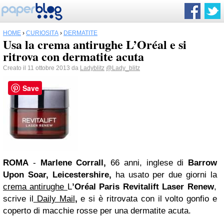
HOME
›
CURIOSITÀ
›
DERMATITE
Usa la crema antirughe L’Oréal e si
ritrova con dermatite acuta
Creato il 11 ottobre 2013 da
Ladyblitz
@Lady_blitz
Save
ROMA
-
Marlene Corrall,
66 anni, inglese di
Barrow
Upon Soar, Leicestershire,
ha usato per due giorni la
crema antirughe
L
’Oréal Paris Revitalift Laser Renew
,
scrive il
Daily Mail
,
e si è ritrovata con il volto gonfio e
coperto di macchie rosse per una dermatite acuta.