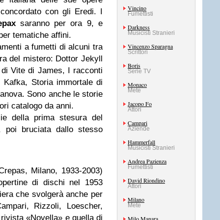
Vincino
concordato con gli Eredi. I
Fumettisti
epax
saranno per ora 9, e
Darkness
Musicisti Stranieri
er tematiche affini.
menti a fumetti di alcuni tra
Vincenzo Sparagna
Scrittori
ura del mistero: Dottor Jekyll
Boris
di Vite di James, I racconti
Serie TV
i Kafka, Storia immortale di
Monaco
Mete
asanova. Sono anche le storie
Jacopo Fo
uori catalogo da anni.
Attori
ie della prima stesura del
Campari
poi bruciata dallo stesso
Aziende
Hammerfall
Musicisti Stranieri
Andrea Pazienza
Fumettisti
Crepas, Milano, 1933-2003)
David Riondino
opertine di dischi nel 1953
Attori
rriera che svolgerà anche per
Milano
Campari, Rizzoli, Loescher,
Mete
rivista «Novella» e quella di
Milo Manara