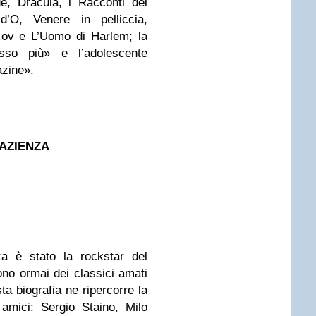
e, Dracula, i Racconti del
 d’O, Venere in pelliccia,
skov e L’Uomo di Harlem; la
resso più» e l’adolescente
zine».
PAZIENZA
 è stato la rockstar del
sono ormai dei classici amati
sta biografia ne ripercorre la
 amici: Sergio Staino, Milo