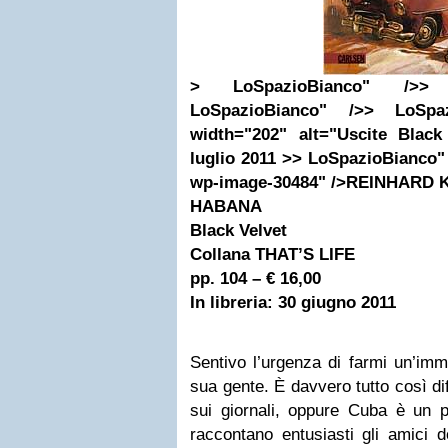
> LoSpazioBianco" />> 
LoSpazioBianco" />> LoSpaz
width="202" alt="Uscite Black
luglio 2011 >> LoSpazioBianco" c
wp-image-30484" />REINHARD 
HABANA
Black Velvet
Collana THAT’S LIFE
pp. 104 – € 16,00
In libreria: 30 giugno 2011
Sentivo l’urgenza di farmi un’imm
sua gente. È davvero tutto così di
sui giornali, oppure Cuba è un 
raccontano entusiasti gli amici 