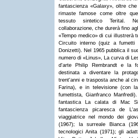
fantascienza «Galaxy», oltre che
rimaste famose come oltre quel
tessuto sintetico Terital.
collaborazione, che durerà fino agl
«Tempo medico» di cui illustrerà tu
Circuito interno (quiz a fumetti
Donizetti). Nel 1965 pubblica il s
numero di «Linus», La curva di Les
d’arte Philip Rembrandt e la fo
destinata a diventare la prota
trent’anni e trasposta anche al c
Farina), e in televisione (con l
fumettista, Gianfranco Manfredi).
fantastica La calata di Mac S
fantascienza picaresca de L’as
viaggiatrice nel mondo dei gio
(1967); la surreale Bianca (196
tecnologici Anita (1971); gli ada