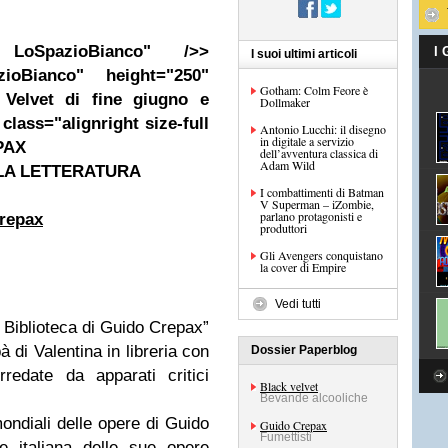
LoSpazioBianco" />>
I
I suoi ultimi articoli
ioBianco" height="250"
Gotham: Colm Feore è
 Velvet di fine giugno e
Dollmaker
lass="alignright size-full
Antonio Lucchi: il disegno
in digitale a servizio
PAX
dell’avventura classica di
Adam Wild
LLA LETTERATURA
I combattimenti di Batman
V Superman – iZombie,
parlano protagonisti e
repax
produttori
Gli Avengers conquistano
la cover di Empire
Vedi tutti
a Biblioteca di Guido Crepax”
à di Valentina in libreria con
Dossier Paperblog
redate da apparati critici
Black velvet
Bevande alcooliche
 mondiali delle opere di Guido
Guido Crepax
Fumettisti
e italiana delle sue opere