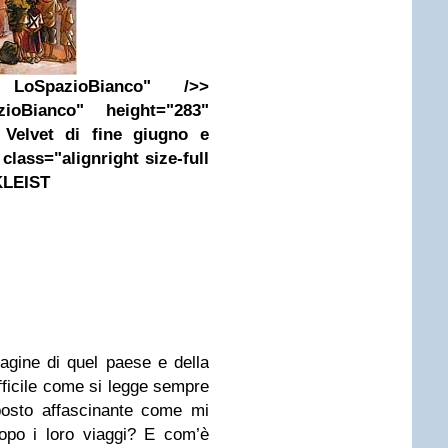
LoSpazioBianco" />>
ioBianco" height="283"
 Velvet di fine giugno e
lass="alignright size-full
KLEIST
agine di quel paese e della
fficile come si legge sempre
posto affascinante come mi
dopo i loro viaggi? E com’è