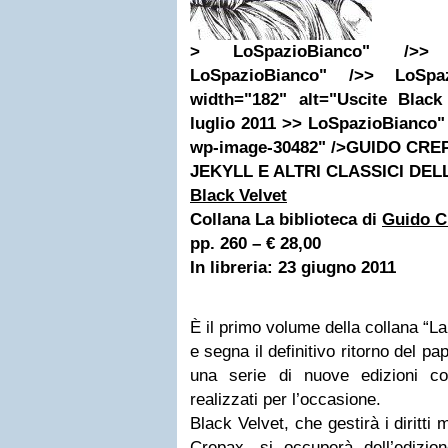
> LoSpazioBianco" />> 
LoSpazioBianco" />> LoSpaz
width="182" alt="Uscite Black
luglio 2011 >> LoSpazioBianco" c
wp-image-30482" />GUIDO CRE
JEKYLL E ALTRI CLASSICI DE
Black Velvet
Collana La biblioteca di
Guido C
pp. 260 – € 28,00
In libreria: 23 giugno 2011
È il primo volume della collana “L
e segna il definitivo ritorno del pap
una serie di nuove edizioni cor
realizzati per l’occasione.
Black Velvet, che gestirà i diritti
Crepax, si occuperà dell’edizion