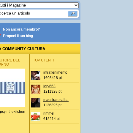
Non ancora membro?
Proponi il tuo blog
A COMMUNITY CULTURA
AUTORE DEL
TOP UTENTI
ORNO
intrattenimento
1608418 pt
lory663
1211328 pt
maestrarosalba
1126395 pt
psyinthekitchen
rimmel
615214 pt