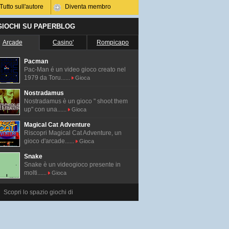
Tutto sull'autore
Diventa membro
 GIOCHI SU PAPERBLOG
Arcade
Casino'
Rompicapo
Pacman
Pac-Man é un video gioco creato nel
1979 da Toru......
Gioca
Nostradamus
Nostradamus è un gioco " shoot them
up" con una......
Gioca
Magical Cat Adventure
Riscopri Magical Cat Adventure, un
gioco d'arcade......
Gioca
Snake
Snake è un videogioco presente in
molti......
Gioca
Scopri lo spazio giochi di