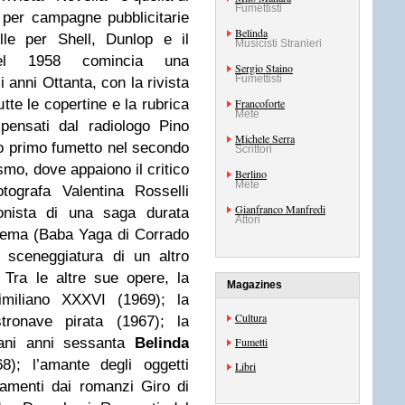
Fumettisti
 per campagne pubblicitarie
Belinda
le per Shell, Dunlop e il
Musicisti Stranieri
 Nel 1958 comincia una
Sergio Staino
Fumettisti
i anni Ottanta, con la rivista
tte le copertine e la rubrica
Francoforte
Mete
 pensati dal radiologo Pino
Michele Serra
uo primo fumetto nel secondo
Scrittori
mo, dove appaiono il critico
Berlino
Mete
tografa Valentina Rosselli
Gianfranco Manfredi
gonista di una saga durata
Attori
inema (Baba Yaga di Corrado
a sceneggiatura di un altro
 Tra le altre sue opere, la
Magazines
imiliano XXXVI (1969); la
Cultura
tronave pirata (1967); la
vani anni sessanta
Belinda
Fumetti
8); l’amante degli oggetti
Libri
ttamenti dai romanzi Giro di