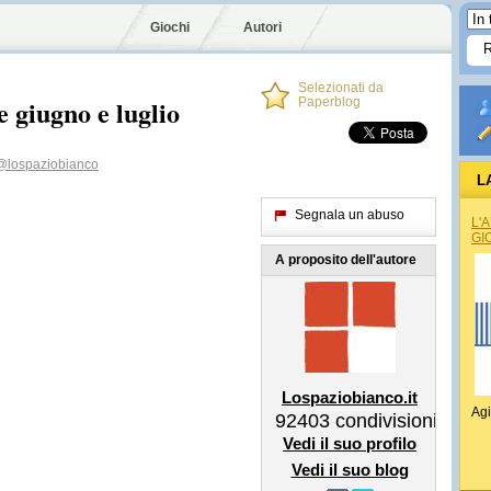
Giochi
Autori
Selezionati da
e giugno e luglio
Paperblog
@lospaziobianco
L
Segnala un abuso
L'
GI
A proposito dell'autore
Lospaziobianco.it
Agi
92403
condivisioni
Vedi il suo profilo
Vedi il suo blog