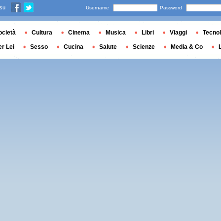
 su
Username
Password
ocietà
Cultura
Cinema
Musica
Libri
Viaggi
Tecnol
er Lei
Sesso
Cucina
Salute
Scienze
Media & Co