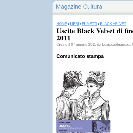
Magazine Cultura
HOME
›
LIBRI
›
FUMETTI
›
BLACK VELVET
Uscite Black Velvet di fin
2011
Creato il 07 giugno 2011 da
Lospaziobianco.it
Comunicato stampa