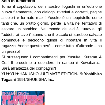
Solo in fumetteria
Torna il capolavoro del maestro Togashi in un’edizione
nuova fiammante, con dialoghi riveduti e corretti, pagine
a colori e formato maxi! Yusuke è un teppistello come
tanti che, un brutto giorno, perde la vita nel tentativo di
salvare un bambino. Nel mondo dell’aldilà, tuttavia, gli
“addetti ai lavori” sanno che il piccolo si sarebbe salvato
comunque e decidono quindi di riportare in vita il
ragazzo. Anche questo però – come tutto, d’altronde – ha
un prezzo!
Si susseguono i combattimenti per Yusuke, Kurama &
Co.! Il prossimo a scendere in campo è Kuwabara…
Sarà all’altezza dei compagni?!
YU★YU★HAKUSHO -ULTIMATE EDITION- ©
Yoshihiro
Togashi
1991/SHUEISHA Inc.