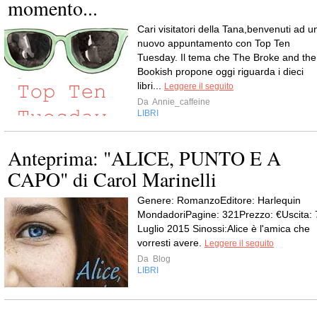
momento...
Cari visitatori della Tana,benvenuti ad u
nuovo appuntamento con Top Ten
Tuesday. Il tema che The Broke and the
Bookish propone oggi riguarda i dieci
libri...
Leggere il seguito
Da
Annie_caffeine
LIBRI
Anteprima: "ALICE, PUNTO E A
CAPO" di Carol Marinelli
Genere: RomanzoEditore: Harlequin
MondadoriPagine: 321Prezzo: €Uscita: 
Luglio 2015 Sinossi:Alice è l'amica che
vorresti avere.
Leggere il seguito
Da
Blog
LIBRI