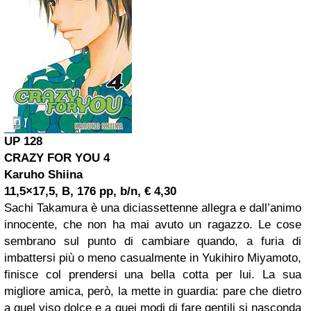
UP 128
CRAZY FOR YOU 4
Karuho Shiina
11,5×17,5, B, 176 pp, b/n, € 4,30
Sachi Takamura è una diciassettenne allegra e dall’animo
innocente, che non ha mai avuto un ragazzo. Le cose
sembrano sul punto di cambiare quando, a furia di
imbattersi più o meno casualmente in Yukihiro Miyamoto,
finisce col prendersi una bella cotta per lui. La sua
migliore amica, però, la mette in guardia: pare che dietro
a quel viso dolce e a quei modi di fare gentili si nasconda