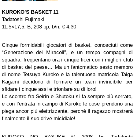
KUROKO’S BASKET 11
Tadatoshi Fujimaki
11,5×17,5, B, 208 pp, b/n, € 4,30
Cinque formidabili giocatori di basket, conosciuti come
“Generazione dei Miracoli”, e un tempo compagni di
squadra, frequentano ora i cinque licei con i migliori club
di basket del paese… Ma un fantomatico sesto membro
di nome Tetsuya Kuroko e la talentuosa matricola Taiga
Kagami decidono di formare un team invincibile per
sfidare i cinque assi e trionfare su di loro!
Lo scontro fra Seirin e Shutoku si fa sempre più serrato,
e con l’entrata in campo di Kuroko le cose prendono una
piega ancor più elettrizzante, perché il ragazzo mostrerà
finalmente il suo drive micidiale!
KUROKO
NO BASUKE © 2008 by Tadatoshi