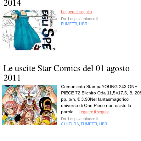
2014
Leggere il seguito
Da
Lospaziobianco.it
FUMETTI
LIBRI
,
Le uscite Star Comics del 01 agosto
2011
Comunicato StampaYOUNG 243 ONE
PIECE 72 Eiichiro Oda 11,5×17,5, B, 20
pp, b/n, € 3,90Nel fantasmagorico
universo di One Piece non esiste la
parola...
Leggere il seguito
Da
Lospaziobianco.it
CULTURA
FUMETTI
LIBRI
,
,