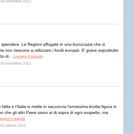
il 30 novembre 2012
spendere. Le Regioni affogate in una burocrazia che si
a non riescono a utilizzare i fondi europei. E’ grave soprattutto
do di...
Leggere il seguito
il 26 novembre 2012
è fatta e l’Italia si mette in saccoccia l’ennesima brutta figura in
 che gli altri Paesi siano al di sopra di ogni sospetto, ma
ggere il seguito
l 01 ottobre 2012