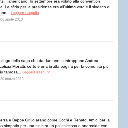
zi, l’americano. In settembre era volato alla convention
. La sfida per la presidenza era all’ultimo voto e il sindaco di
nne...
Leggere il seguito
l 06 aprile 2013
epilogo della saga che da due anni contrappone Andrea
Letizia Moratti, certo è una brutta pagina per la comunità più
iù famosa...
Leggere il seguito
l 30 marzo 2013
i
Serra e Beppe Grillo erano come Cochi e Renato. Amici per la
sa simpatia per una sinistra un po’ chiccosa e anarcoide con