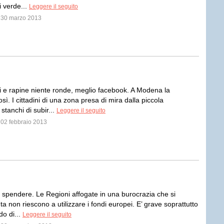
i verde...
Leggere il seguito
l 30 marzo 2013
ti e rapine niente ronde, meglio facebook. A Modena la
ì. I cittadini di una zona presa di mira dalla piccola
 stanchi di subir...
Leggere il seguito
l 02 febbraio 2013
spendere. Le Regioni affogate in una burocrazia che si
a non riescono a utilizzare i fondi europei. E’ grave soprattutto
do di...
Leggere il seguito