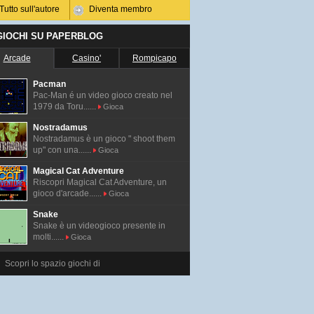
Tutto sull'autore
Diventa membro
 GIOCHI SU PAPERBLOG
Arcade
Casino'
Rompicapo
Pacman
Pac-Man é un video gioco creato nel
1979 da Toru......
Gioca
Nostradamus
Nostradamus è un gioco " shoot them
up" con una......
Gioca
Magical Cat Adventure
Riscopri Magical Cat Adventure, un
gioco d'arcade......
Gioca
Snake
Snake è un videogioco presente in
molti......
Gioca
Scopri lo spazio giochi di