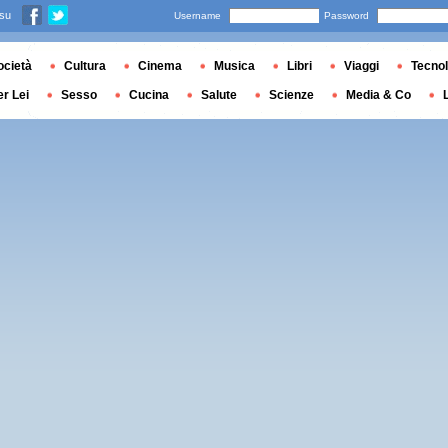
 su
Username
Password
ocietà
Cultura
Cinema
Musica
Libri
Viaggi
Tecnol
er Lei
Sesso
Cucina
Salute
Scienze
Media & Co