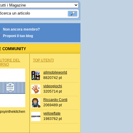
Non ancora membro?
Proponi il tuo blog
E COMMUNITY
AUTORE DEL
TOP UTENTI
ORNO
allmobileworld
8820742 pt
videogiochi
3205714 pt
Riccardo Conti
2069489 pt
psyinthekitchen
yellowflate
1983762 pt