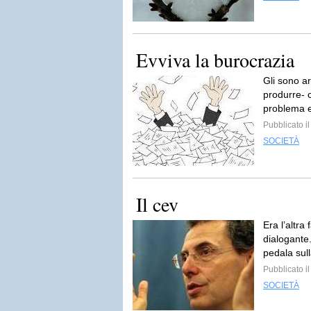
Evviva la burocrazia
Gli sono ar
produrre- c
problema e
Pubblicato il
SOCIETÀ
Il cev
Era l’altra
dialogante
pedala sull
Pubblicato i
SOCIETÀ