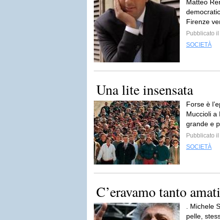
Matteo Ren
democratica
Firenze ve
Pubblicato i
SOCIETÀ
Una lite insensata
Forse è l’
Muccioli a 
grande e p
Pubblicato i
SOCIETÀ
C’eravamo tanto amat
. Michele 
pelle, stes