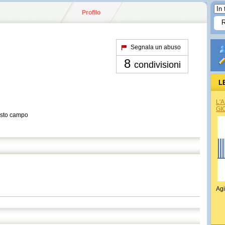
Profilo
Segnala un abuso
8
condivisioni
L
L'
GI
esto campo
Agi