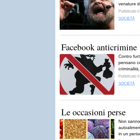
venature d
Pubblicato i
SOCIETÀ
Facebook anticrimine
Contro fur
pensano cos
criminalità,
Pubblicato i
SOCIETÀ
Le occasioni perse
Non sanno 
autoaliment
in un perio