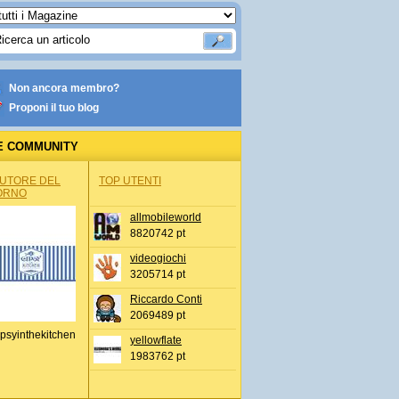
Non ancora membro?
Proponi il tuo blog
E COMMUNITY
AUTORE DEL
TOP UTENTI
ORNO
allmobileworld
8820742 pt
videogiochi
3205714 pt
Riccardo Conti
2069489 pt
psyinthekitchen
yellowflate
1983762 pt