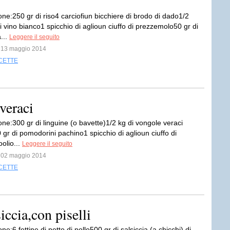
ne:250 gr di riso4 carciofiun bicchiere di brodo di dado1/2
i vino bianco1 spicchio di aglioun ciuffo di prezzemolo50 gr di
...
Leggere il seguito
l 13 maggio 2014
CETTE
veraci
ne:300 gr di linguine (o bavette)1/2 kg di vongole veraci
gr di pomodorini pachino1 spicchio di aglioun ciuffo di
olio...
Leggere il seguito
l 02 maggio 2014
CETTE
iccia,con piselli
ne:6 fettine di petto di pollo500 gr di salsiccia (a chicchi) di