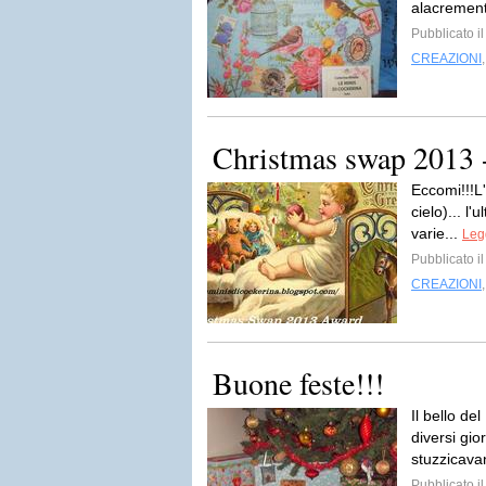
alacremente
Pubblicato i
CREAZIONI
Christmas swap 2013 - 
Eccomi!!!L'
cielo)... l
varie...
Legg
Pubblicato i
CREAZIONI
Buone feste!!!
Il bello de
diversi gio
stuzzicava
Pubblicato i