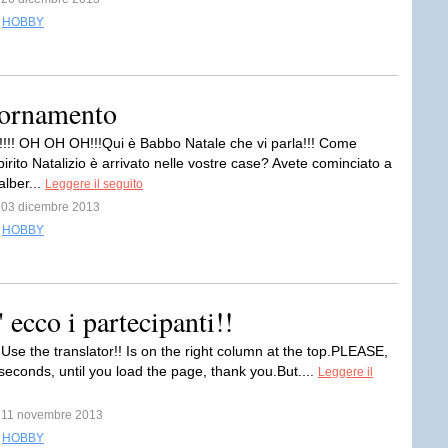
,
HOBBY
iornamento
ti!!!! OH OH OH!!!Qui è Babbo Natale che vi parla!!! Come
irito Natalizio è arrivato nelle vostre case? Avete cominciato a
alber...
Leggere il seguito
l 03 dicembre 2013
,
HOBBY
ecco i partecipanti!!
e the translator!! Is on the right column at the top.PLEASE,
seconds, until you load the page, thank you.But....
Leggere il
l 11 novembre 2013
,
HOBBY