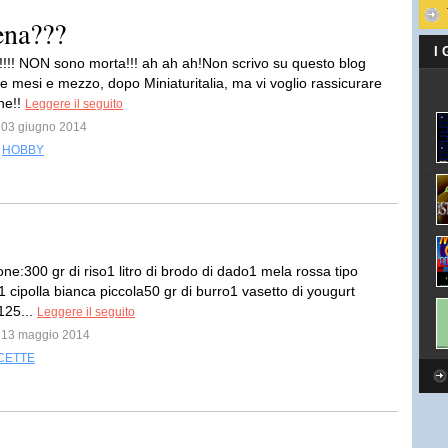
ena???
I
ti!!!! NON sono morta!!! ah ah ah!Non scrivo su questo blog
e mesi e mezzo, dopo Miniaturitalia, ma vi voglio rassicurare
ne!!
Leggere il seguito
l 03 giugno 2014
,
HOBBY
ne:300 gr di riso1 litro di brodo di dado1 mela rossa tipo
1 cipolla bianca piccola50 gr di burro1 vasetto di yougurt
125...
Leggere il seguito
l 13 maggio 2014
CETTE