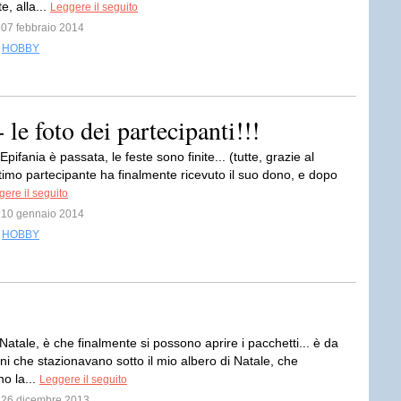
, alla...
Leggere il seguito
l 07 febbraio 2014
,
HOBBY
le foto dei partecipanti!!!
Epifania è passata, le feste sono finite... (tutte, grazie al
'ultimo partecipante ha finalmente ricevuto il suo dono, e dopo
ere il seguito
l 10 gennaio 2014
,
HOBBY
l Natale, è che finalmente si possono aprire i pacchetti... è da
rni che stazionavano sotto il mio albero di Natale, che
no la...
Leggere il seguito
l 26 dicembre 2013