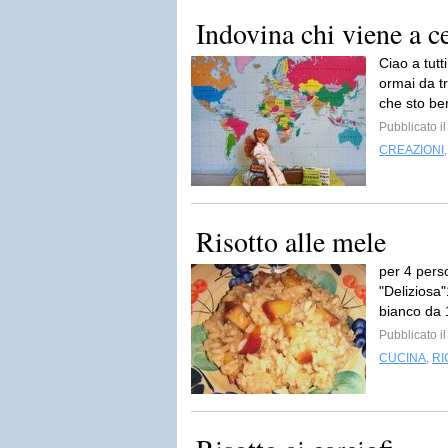
Indovina chi viene a c
Ciao a tut
ormai da tr
che sto be
Pubblicato i
CREAZIONI
Risotto alle mele
per 4 perso
"Deliziosa"
bianco da 
Pubblicato i
CUCINA
,
RI