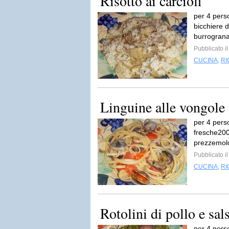
Risotto ai carciofi
per 4 perso
bicchiere d
burrograna
Pubblicato i
CUCINA
,
RI
Linguine alle vongole 
per 4 perso
fresche200 
prezzemolo
Pubblicato i
CUCINA
,
RI
Rotolini di pollo e sals
per 4 perso