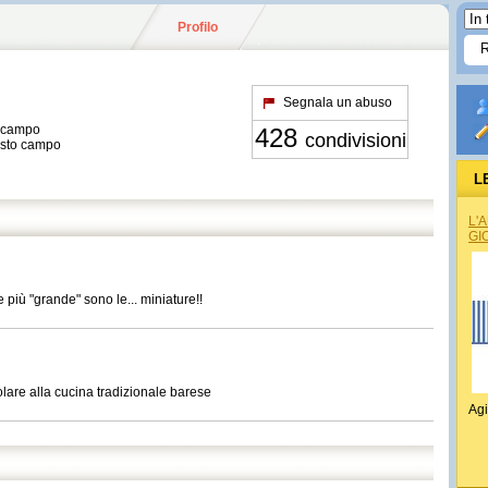
Profilo
Segnala un abuso
o campo
428
condivisioni
esto campo
L
L'
GI
più "grande" sono le... miniature!!
olare alla cucina tradizionale barese
Agi