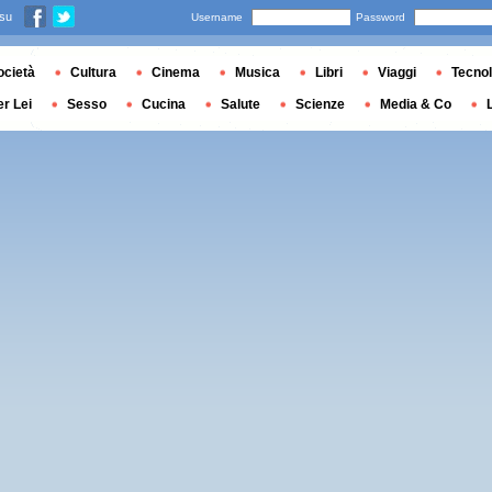
 su
Username
Password
ocietà
Cultura
Cinema
Musica
Libri
Viaggi
Tecnol
er Lei
Sesso
Cucina
Salute
Scienze
Media & Co