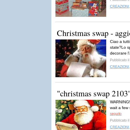
CREAZIONI
Christmas swap - agg
Ciao a tut
state?Lo sp
decorare l'
Pubblicato i
CREAZIONI
"christmas swap 2103" 
WARNING!Us
wait a few 
seguito
Pubblicato i
CREAZIONI