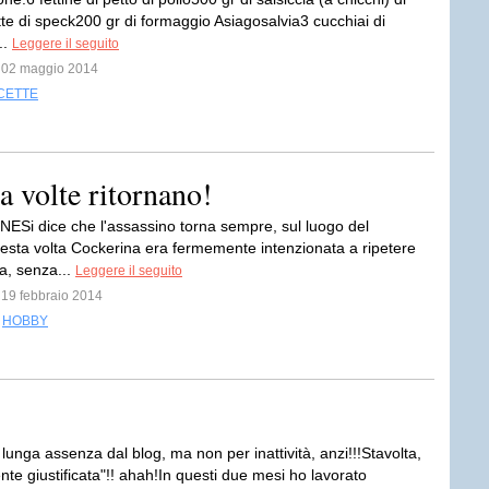
tte di speck200 gr di formaggio Asiagosalvia3 cucchiai di
..
Leggere il seguito
l 02 maggio 2014
CETTE
a volte ritornano!
Si dice che l'assassino torna sempre, sul luogo del
Questa volta Cockerina era fermemente intenzionata a ripetere
a, senza...
Leggere il seguito
l 19 febbraio 2014
,
HOBBY
lunga assenza dal blog, ma non per inattività, anzi!!!Stavolta,
te giustificata"!! ahah!In questi due mesi ho lavorato