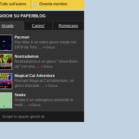
Tutto sull'autore
Diventa membro
 GIOCHI SU PAPERBLOG
Arcade
Casino'
Rompicapo
Pacman
Pac-Man é un video gioco creato nel
1979 da Toru......
Gioca
Nostradamus
Nostradamus è un gioco " shoot them
up" con una......
Gioca
Magical Cat Adventure
Riscopri Magical Cat Adventure, un
gioco d'arcade......
Gioca
Snake
Snake è un videogioco presente in
molti......
Gioca
Scopri lo spazio giochi di