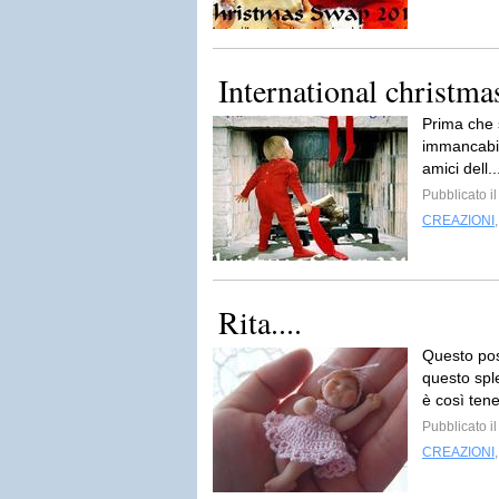
International christm
Prima che s
immancabile
amici dell.
Pubblicato 
CREAZIONI
Rita....
Questo post
questo spl
è così tene
Pubblicato i
CREAZIONI