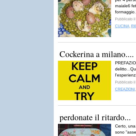
maiale6 fe
formaggio.
Pubblicato i
CUCINA
,
RI
Cockerina a milano.... 
PREFAZIONE
delitto...
l'esperienz
Pubblicato i
CREAZIONI
perdonate il ritardo...
Certo, una 
sono "assen