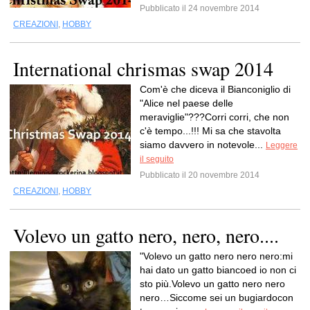
Pubblicato il 24 novembre 2014
CREAZIONI
,
HOBBY
International chrismas swap 2014
Com'è che diceva il Bianconiglio di
"Alice nel paese delle
meraviglie"???Corri corri, che non
c'è tempo...!!! Mi sa che stavolta
siamo davvero in notevole...
Leggere
il seguito
Pubblicato il 20 novembre 2014
CREAZIONI
,
HOBBY
Volevo un gatto nero, nero, nero....
"Volevo un gatto nero nero nero:mi
hai dato un gatto biancoed io non ci
sto più.Volevo un gatto nero nero
nero…Siccome sei un bugiardocon