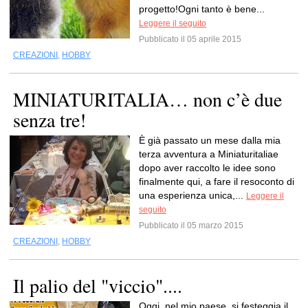
progetto!Ogni tanto è bene...
Leggere il seguito
Pubblicato il 05 aprile 2015
CREAZIONI
,
HOBBY
MINIATURITALIA… non c’è due
senza tre!
È già passato un mese dalla mia
terza avventura a Miniaturitaliae
dopo aver raccolto le idee sono
finalmente qui, a fare il resoconto di
una esperienza unica,...
Leggere il
seguito
Pubblicato il 05 marzo 2015
CREAZIONI
,
HOBBY
Il palio del "viccio"....
Oggi, nel mio paese, si festeggia il