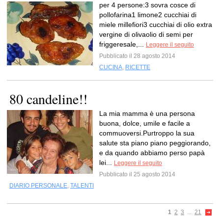
per 4 persone:3 sovra cosce di
pollofarina1 limone2 cucchiai di
miele millefiori3 cucchiai di olio extra
vergine di olivaolio di semi per
friggeresale,...
Leggere il seguito
Pubblicato il 28 agosto 2014
CUCINA
,
RICETTE
80 candeline!!
La mia mamma è una persona
buona, dolce, umile e facile a
commuoversi.Purtroppo la sua
salute sta piano piano peggiorando,
e da quando abbiamo perso papà
lei...
Leggere il seguito
Pubblicato il 25 agosto 2014
DIARIO PERSONALE
,
TALENTI
1
2
3
...
21