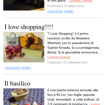
te non gioco...
Leggere il seguito
Pubblicato il 18 ottobre 2014
CREAZIONI
,
HOBBY
I love shopping!!!!
"I Love Shopping" è il primo
romanzo scritto da Madeline
Wickham con lo pseudonimo di
Sophie Kinsella, la cui protagonista,
Becky, fa la giornalista economica,...
Leggere il seguito
Pubblicato il 23 settembre 2014
CREAZIONI
,
HOBBY
Il basilico
è una pianta erbacea annuale alta
fino a 60 cm, con foglie opposte,
ovali, lanceolate, a volte bollose, di
2-5 centimetri di lunghezza.
Leggere