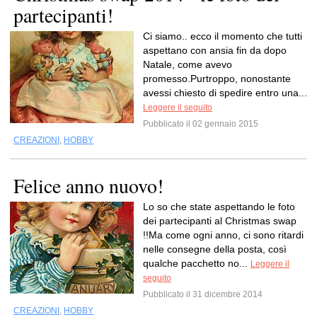
partecipanti!
Ci siamo.. ecco il momento che tutti
aspettano con ansia fin da dopo
Natale, come avevo
promesso.Purtroppo, nonostante
avessi chiesto di spedire entro una...
Leggere il seguito
Pubblicato il 02 gennaio 2015
CREAZIONI
,
HOBBY
Felice anno nuovo!
Lo so che state aspettando le foto
dei partecipanti al Christmas swap
!!Ma come ogni anno, ci sono ritardi
nelle consegne della posta, così
qualche pacchetto no...
Leggere il
seguito
Pubblicato il 31 dicembre 2014
CREAZIONI
,
HOBBY