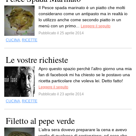
Il Pesce spada marinato è un piatto che molti
considerano come un antipasto ma in realtà io
lo utilizzo anche come secondo piatto in un
menù con un primo...
Leggere il seguito
Pubblicato il 25 aprile 2014
CUCINA
,
RICETTE
Le vostre richieste
Apro questo spazio perchè l’altro giorno una mia
fan di facebook mi ha chiesto se le postavo una
ricetta particolare che voleva lei. Detto fatto!
Leggere il seguito
Pubblicato il 23 aprile 2014
CUCINA
,
RICETTE
Filetto al pepe verde
L’altra sera dovevo preparare la cena e avevo
voglia di qualcosa di sostanzioso: ed ecco che