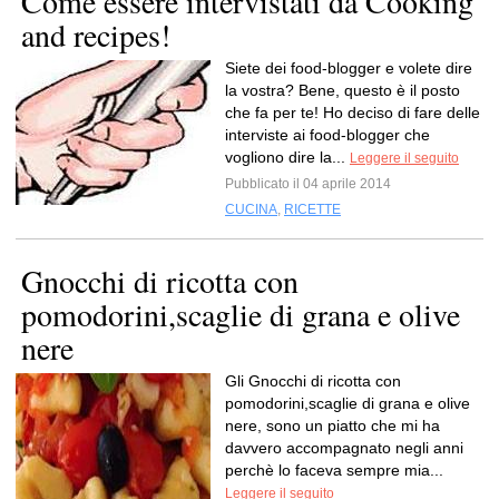
Come essere intervistati da Cooking
and recipes!
Siete dei food-blogger e volete dire
la vostra? Bene, questo è il posto
che fa per te! Ho deciso di fare delle
interviste ai food-blogger che
vogliono dire la...
Leggere il seguito
Pubblicato il 04 aprile 2014
CUCINA
,
RICETTE
Gnocchi di ricotta con
pomodorini,scaglie di grana e olive
nere
Gli Gnocchi di ricotta con
pomodorini,scaglie di grana e olive
nere, sono un piatto che mi ha
davvero accompagnato negli anni
perchè lo faceva sempre mia...
Leggere il seguito