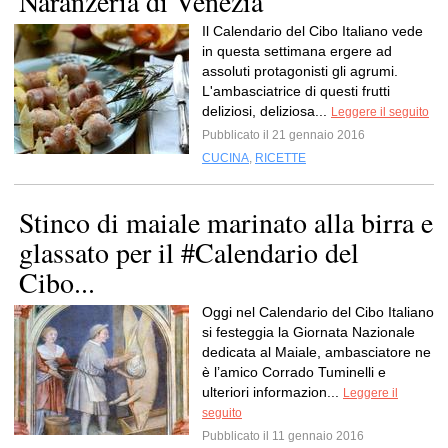
Naranzeria di Venezia
Il Calendario del Cibo Italiano vede
in questa settimana ergere ad
assoluti protagonisti gli agrumi.
L'ambasciatrice di questi frutti
deliziosi, deliziosa...
Leggere il seguito
Pubblicato il 21 gennaio 2016
CUCINA
,
RICETTE
Stinco di maiale marinato alla birra e
glassato per il #Calendario del
Cibo...
Oggi nel Calendario del Cibo Italiano
si festeggia la Giornata Nazionale
dedicata al Maiale, ambasciatore ne
è l’amico Corrado Tuminelli e
ulteriori informazion...
Leggere il
seguito
Pubblicato il 11 gennaio 2016