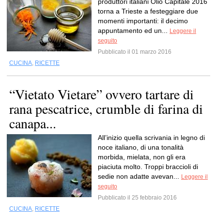
produttori italiani Olio Capitale 2016
torna a Trieste a festeggiare due
momenti importanti: il decimo
appuntamento ed un...
Leggere il
seguito
Pubblicato il 01 marzo 2016
CUCINA
,
RICETTE
“Vietato Vietare” ovvero tartare di
rana pescatrice, crumble di farina di
canapa...
All’inizio quella scrivania in legno di
noce italiano, di una tonalità
morbida, mielata, non gli era
piaciuta molto. Troppi braccioli di
sedie non adatte avevan...
Leggere il
seguito
Pubblicato il 25 febbraio 2016
CUCINA
,
RICETTE