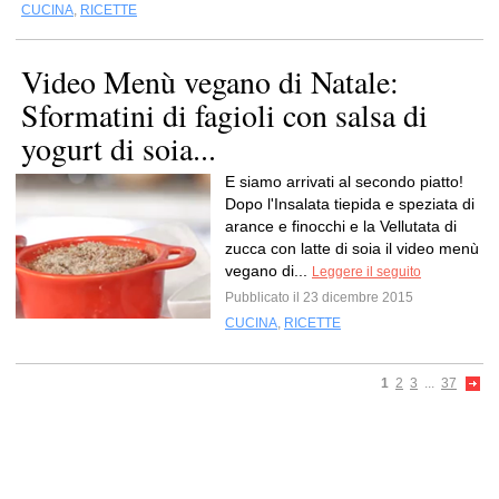
CUCINA
,
RICETTE
Video Menù vegano di Natale:
Sformatini di fagioli con salsa di
yogurt di soia...
E siamo arrivati al secondo piatto!
Dopo l'Insalata tiepida e speziata di
arance e finocchi e la Vellutata di
zucca con latte di soia il video menù
vegano di...
Leggere il seguito
Pubblicato il 23 dicembre 2015
CUCINA
,
RICETTE
1
2
3
...
37