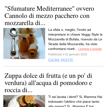
"Sfumature Mediterranee" ovvero
Cannolo di mezzo pacchero con
mozzarella di...
La sfida o, meglio, l'invito ad
interpretare in chiave Veggy Style la
Mozzarella di Bufala, ricevuto da Le
Strade della Mozzarella, ha visto
confrontarsi ricett...
Leggere il seguito
Pubblicato il 31 gennaio 2016
CUCINA
,
RICETTE
Zuppa dolce di frutta (e un po' di
verdura) all'acqua di pomodoro e
roccia di...
Ti sei lavata i denti? Si, Mamma Hai
indossato l’abitino che piace tanto
alla nonna? Si , Mamma E hai