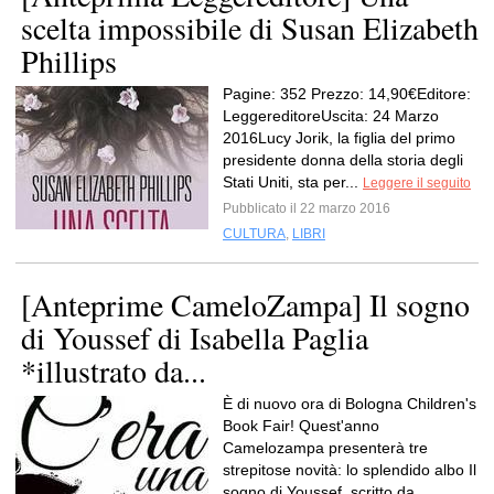
scelta impossibile di Susan Elizabeth
Phillips
Pagine: 352 Prezzo: 14,90€Editore:
LeggereditoreUscita: 24 Marzo
2016Lucy Jorik, la figlia del primo
presidente donna della storia degli
Stati Uniti, sta per...
Leggere il seguito
Pubblicato il 22 marzo 2016
CULTURA
,
LIBRI
[Anteprime CameloZampa] Il sogno
di Youssef di Isabella Paglia
*illustrato da...
È di nuovo ora di Bologna Children's
Book Fair! Quest'anno
Camelozampa presenterà tre
strepitose novità: lo splendido albo Il
sogno di Youssef, scritto da...