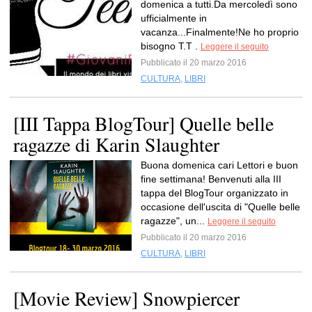
domenica a tutti.Da mercoledì sono
ufficialmente in
vacanza...Finalmente!Ne ho proprio
bisogno T.T .
Leggere il seguito
Pubblicato il 20 marzo 2016
CULTURA
,
LIBRI
[III Tappa BlogTour] Quelle belle
ragazze di Karin Slaughter
Buona domenica cari Lettori e buon
fine settimana! Benvenuti alla III
tappa del BlogTour organizzato in
occasione dell'uscita di "Quelle belle
ragazze", un...
Leggere il seguito
Pubblicato il 20 marzo 2016
CULTURA
,
LIBRI
[Movie Review] Snowpiercer