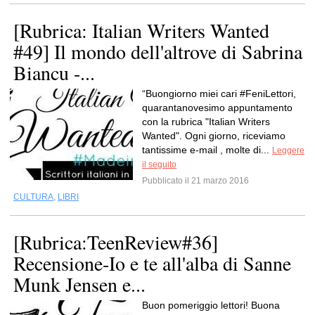
[Rubrica: Italian Writers Wanted
#49] Il mondo dell'altrove di Sabrina
Biancu -...
“Buongiorno miei cari #FeniLettori,
quarantanovesimo appuntamento
con la rubrica "Italian Writers
Wanted". Ogni giorno, riceviamo
tantissime e-mail , molte di...
Leggere
il seguito
Pubblicato il 21 marzo 2016
CULTURA
,
LIBRI
[Rubrica:TeenReview#36]
Recensione-Io e te all'alba di Sanne
Munk Jensen e...
Buon pomeriggio lettori! Buona