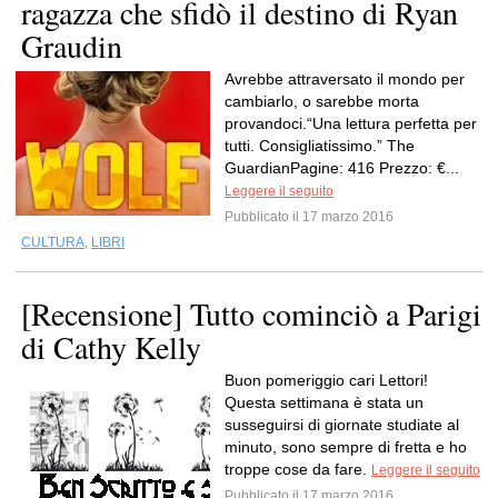
ragazza che sfidò il destino di Ryan
Graudin
Avrebbe attraversato il mondo per
cambiarlo, o sarebbe morta
provandoci.“Una lettura perfetta per
tutti. Consigliatissimo.” The
GuardianPagine: 416 Prezzo: €...
Leggere il seguito
Pubblicato il 17 marzo 2016
CULTURA
,
LIBRI
[Recensione] Tutto cominciò a Parigi
di Cathy Kelly
Buon pomeriggio cari Lettori!
Questa settimana è stata un
susseguirsi di giornate studiate al
minuto, sono sempre di fretta e ho
troppe cose da fare.
Leggere il seguito
Pubblicato il 17 marzo 2016