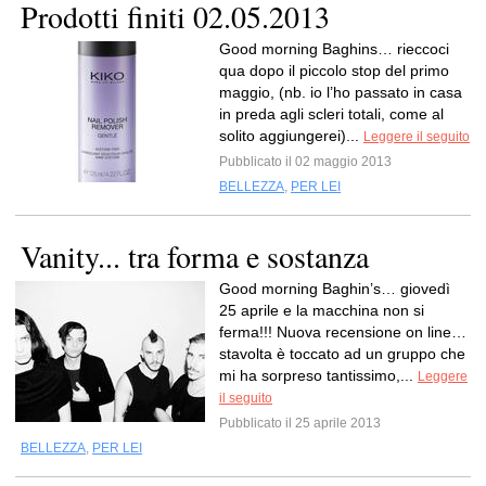
Prodotti finiti 02.05.2013
Good morning Baghins… rieccoci
qua dopo il piccolo stop del primo
maggio, (nb. io l’ho passato in casa
in preda agli scleri totali, come al
solito aggiungerei)...
Leggere il seguito
Pubblicato il 02 maggio 2013
BELLEZZA
,
PER LEI
Vanity... tra forma e sostanza
Good morning Baghin’s… giovedì
25 aprile e la macchina non si
ferma!!! Nuova recensione on line…
stavolta è toccato ad un gruppo che
mi ha sorpreso tantissimo,...
Leggere
il seguito
Pubblicato il 25 aprile 2013
BELLEZZA
,
PER LEI