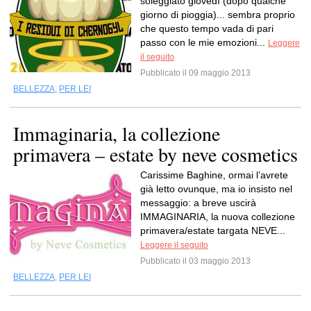
soleggiato giovedì (dopo qualche
giorno di pioggia)... sembra proprio
che questo tempo vada di pari
passo con le mie emozioni...
Leggere
il seguito
Pubblicato il 09 maggio 2013
BELLEZZA
,
PER LEI
Immaginaria, la collezione
primavera – estate by neve cosmetics
Carissime Baghine, ormai l’avrete
già letto ovunque, ma io insisto nel
messaggio: a breve uscirà
IMMAGINARIA, la nuova collezione
primavera/estate targata NEVE...
Leggere il seguito
Pubblicato il 03 maggio 2013
BELLEZZA
,
PER LEI