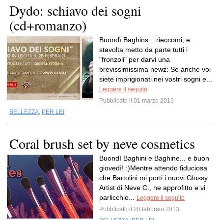
Dydo: schiavo dei sogni
(cd+romanzo)
Buondì Baghins... rieccomi, e
stavolta metto da parte tutti i
"fronzoli" per darvi una
brevissimissima newz: Se anche voi
siete imprigionati nei vostri sogni e...
Leggere il seguito
Pubblicato il 01 marzo 2013
BELLEZZA
,
PER LEI
Coral brush set by neve cosmetics
Buondì Baghini e Baghine... e buon
giovedì! :)Mentre attendo fiduciosa
che Bartolini mi porti i nuovi Glossy
Artist di Neve C., ne approfitto e vi
parlicchio...
Leggere il seguito
Pubblicato il 28 febbraio 2013