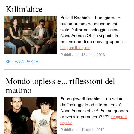
Killin'alice
Bella lì Baghin's... buongiorno e
buona primavera ovunque voi
siate!Dall'ormai soleggiatissimo
Nana Arima's Office vi posto la
recensione di un nuovo gruppo, i...
Leggere il seguito
Pubblicato il 18 aprile 2013
BELLEZZA
,
PER LEI
Mondo topless e... riflessioni del
mattino
Buon giovedì baghins... un saluto
dal "soleggiato ad intermittenza"
Nana Arima's office! Ps. ma quando
arriverà la primavera????
Leggere il
seguito
Pubblicato il 11 aprile 2013