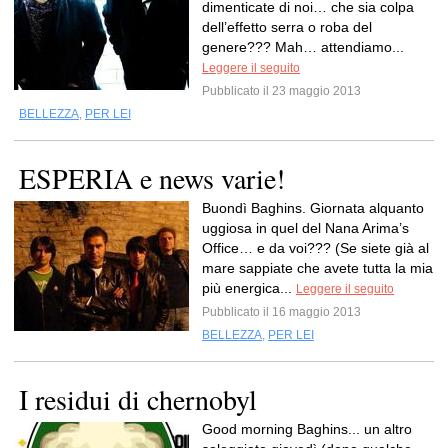
dimenticate di noi… che sia colpa
dell’effetto serra o roba del
genere??? Mah… attendiamo...
Leggere il seguito
Pubblicato il 23 maggio 2013
BELLEZZA
,
PER LEI
ESPERIA e news varie!
Buondì Baghins. Giornata alquanto
uggiosa in quel del Nana Arima’s
Office… e da voi??? (Se siete già al
mare sappiate che avete tutta la mia
più energica...
Leggere il seguito
Pubblicato il 16 maggio 2013
BELLEZZA
,
PER LEI
I residui di chernobyl
Good morning Baghins... un altro