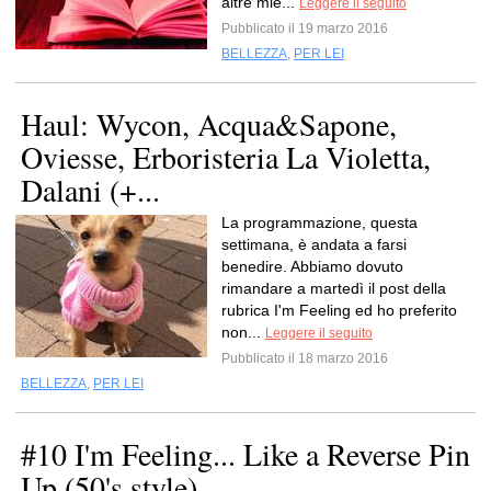
altre mie...
Leggere il seguito
Pubblicato il 19 marzo 2016
BELLEZZA
,
PER LEI
Haul: Wycon, Acqua&Sapone,
Oviesse, Erboristeria La Violetta,
Dalani (+...
La programmazione, questa
settimana, è andata a farsi
benedire. Abbiamo dovuto
rimandare a martedì il post della
rubrica I'm Feeling ed ho preferito
non...
Leggere il seguito
Pubblicato il 18 marzo 2016
BELLEZZA
,
PER LEI
#10 I'm Feeling... Like a Reverse Pin
Up (50's style)