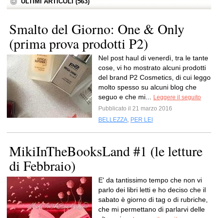
ULTIMI ARTICOLI (563)
Smalto del Giorno: One & Only
(prima prova prodotti P2)
Nel post haul di venerdì, tra le tante
cose, vi ho mostrato alcuni prodotti
del brand P2 Cosmetics, di cui leggo
molto spesso su alcuni blog che
seguo e che mi...
Leggere il seguito
Pubblicato il 21 marzo 2016
BELLEZZA
,
PER LEI
MikiInTheBooksLand #1 (le letture
di Febbraio)
E' da tantissimo tempo che non vi
parlo dei libri letti e ho deciso che il
sabato è giorno di tag o di rubriche,
che mi permettano di parlarvi delle