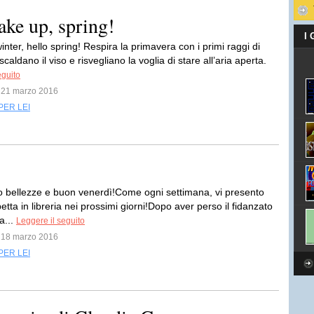
ake up, spring!
I
ter, hello spring! Respira la primavera con i primi raggi di
 scaldano il viso e risvegliano la voglia di stare all’aria aperta.
eguito
l 21 marzo 2016
PER LEI
 bellezze e buon venerdì!Come ogni settimana, vi presento
etta in libreria nei prossimi giorni!Dopo aver perso il fidanzato
a...
Leggere il seguito
l 18 marzo 2016
PER LEI