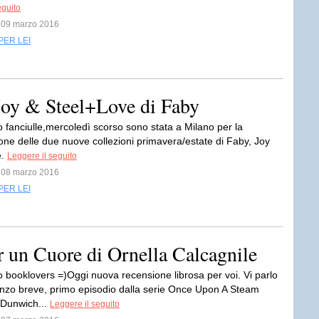
eguito
l 09 marzo 2016
PER LEI
Joy & Steel+Love di Faby
 fanciulle,mercoledì scorso sono stata a Milano per la
one delle due nuove collezioni primavera/estate di Faby, Joy
e.
Leggere il seguito
l 08 marzo 2016
PER LEI
 un Cuore di Ornella Calcagnile
 booklovers =)Oggi nuova recensione librosa per voi. Vi parlo
nzo breve, primo episodio dalla serie Once Upon A Steam
a Dunwich...
Leggere il seguito