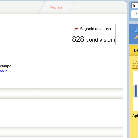
Profilo
Segnala un abuso
828
condivisioni
L
L'
o campo
GI
eety-
Agi