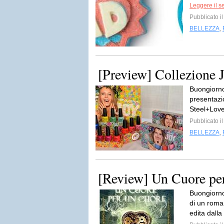
Leggere il s
Pubblicato i
BELLEZZA
,
[Preview] Collezione 
Buongiorno
presentazi
Steel+Lov
Pubblicato i
BELLEZZA
,
[Review] Un Cuore per
Buongiorno
di un roma
edita dall