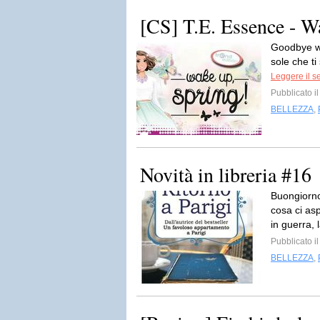
[CS] T.E. Essence - W
Goodbye win
sole che ti
Leggere il s
Pubblicato i
BELLEZZA
,
Novità in libreria #16
Buongiorno
cosa ci asp
in guerra, l
Pubblicato i
BELLEZZA
,