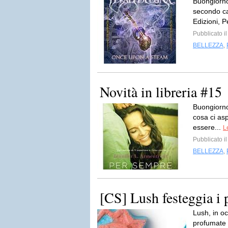
Buongiorno
secondo ca
Edizioni, Pe
Pubblicato i
BELLEZZA
,
Novità in libreria #15
Buongiorno
cosa ci asp
essere...
L
Pubblicato i
BELLEZZA
,
[CS] Lush festeggia i 
Lush, in o
profumate c