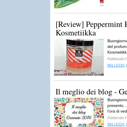
[Review] Peppermint 
Kosmetiikka
Buongiorno
del profum
Kosmetiikk
Pubblicato i
BELLEZZA
,
Il meglio dei blog - G
Buongiorno
presento.
l’ora di ve
Pubblicato i
BELLEZZA
,