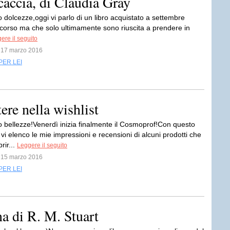
 caccia, di Claudia Gray
 dolcezze,oggi vi parlo di un libro acquistato a settembre
scorso ma che solo ultimamente sono riuscita a prendere in
ere il seguito
l 17 marzo 2016
PER LEI
re nella wishlist
 bellezze!Venerdì inizia finalmente il Cosmoprof!Con questo
vi elenco le mie impressioni e recensioni di alcuni prodotti che
rir...
Leggere il seguito
l 15 marzo 2016
PER LEI
a di R. M. Stuart