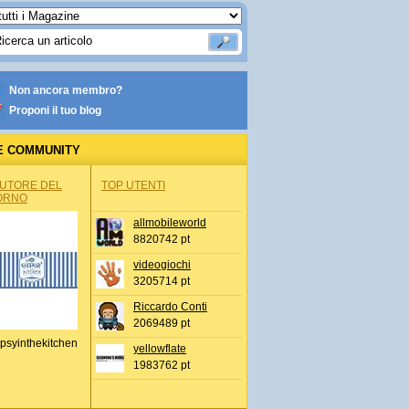
Non ancora membro?
Proponi il tuo blog
E COMMUNITY
AUTORE DEL
TOP UTENTI
ORNO
allmobileworld
8820742 pt
videogiochi
3205714 pt
Riccardo Conti
2069489 pt
psyinthekitchen
yellowflate
1983762 pt