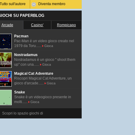
Tutto sull'autore
Diventa membro
 GIOCHI SU PAPERBLOG
Arcade
Casino'
Rompicapo
Pacman
Pac-Man é un video gioco creato nel
1979 da Toru......
Gioca
Nostradamus
Nostradamus è un gioco " shoot them
up" con una......
Gioca
Magical Cat Adventure
Riscopri Magical Cat Adventure, un
gioco d'arcade......
Gioca
Snake
Snake è un videogioco presente in
molti......
Gioca
Scopri lo spazio giochi di