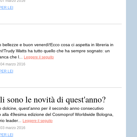
l 07 marzo 2016
PER LEI
 bellezze e buon venerdì!Ecco cosa ci aspetta in libreria in
rni!Trudy Watts ha tutto quello che ha sempre sognato: un
anca che l...
Leggere il seguito
l 04 marzo 2016
PER LEI
i sono le novità di quest'anno?
 dolcine, quest'anno per il secondo anno consecutivo
ò alla 49esima edizione del Cosmoprof Worldwide Bologna,
rio leader...
Leggere il seguito
l 03 marzo 2016
PER LEI