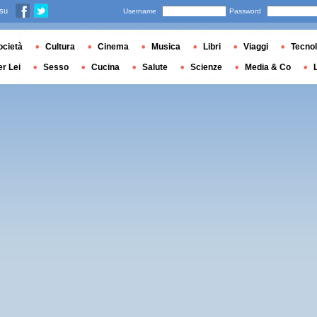
 su
Username
Password
ocietà
Cultura
Cinema
Musica
Libri
Viaggi
Tecnol
er Lei
Sesso
Cucina
Salute
Scienze
Media & Co