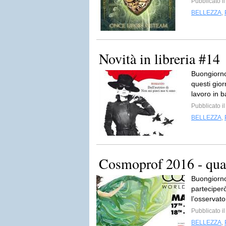
Pubblicato i
BELLEZZA
,
Novità in libreria #14
Buongiorno
questi gio
lavoro in b
Pubblicato i
BELLEZZA
,
Cosmoprof 2016 - qual
Buongiorno
parteciper
l’osservato
Pubblicato i
BELLEZZA
,