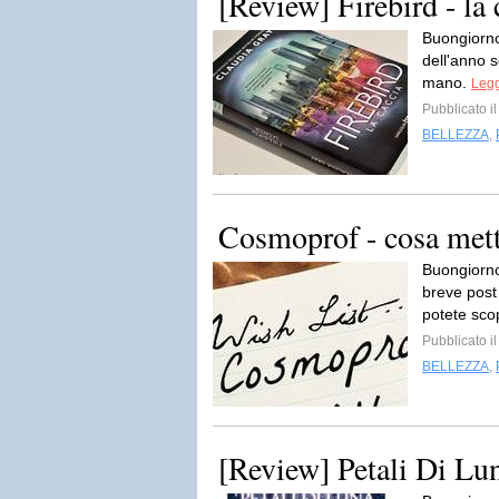
[Review] Firebird - la
Buongiorno
dell'anno 
mano.
Legg
Pubblicato i
BELLEZZA
,
Cosmoprof - cosa mette
Buongiorno
breve post 
potete scop
Pubblicato i
BELLEZZA
,
[Review] Petali Di Lun