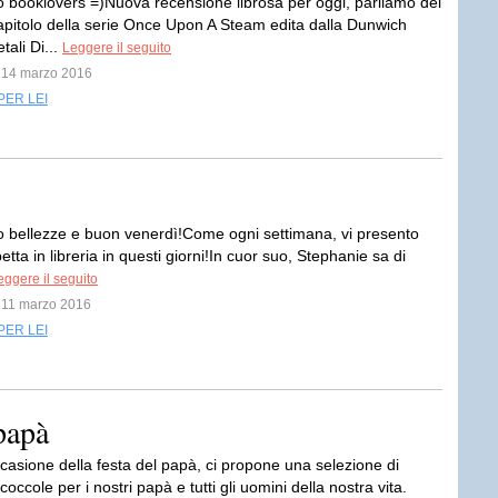
 booklovers =)Nuova recensione librosa per oggi, parliamo del
pitolo della serie Once Upon A Steam edita dalla Dunwich
tali Di...
Leggere il seguito
l 14 marzo 2016
PER LEI
 bellezze e buon venerdì!Come ogni settimana, vi presento
etta in libreria in questi giorni!In cuor suo, Stephanie sa di
eggere il seguito
l 11 marzo 2016
PER LEI
papà
ccasione della festa del papà, ci propone una selezione di
occole per i nostri papà e tutti gli uomini della nostra vita.