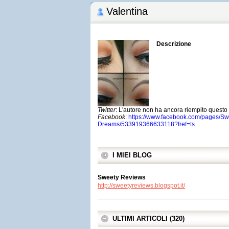
Valentina
Descrizione
Twitter
: L'autore non ha ancora riempito quest
Facebook
:
https://www.facebook.com/pages/Sw
Dreams/533919366633118?fref=ts
I MIEI BLOG
Sweety Reviews
http://sweetyreviews.blogspot.it/
ULTIMI ARTICOLI (320)