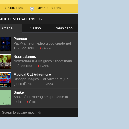
Tutto sull'autore
Diventa membro
 GIOCHI SU PAPERBLOG
Arcade
Casino'
Rompicapo
Pacman
Pac-Man é un video gioco creato nel
1979 da Toru......
Gioca
Nostradamus
Nostradamus è un gioco " shoot them
up" con una......
Gioca
Magical Cat Adventure
Riscopri Magical Cat Adventure, un
gioco d'arcade......
Gioca
Snake
Snake è un videogioco presente in
molti......
Gioca
Scopri lo spazio giochi di