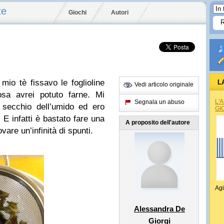
te
Giochi
Autori
mio tè fissavo le foglioline
L
Vedi articolo originale
sa avrei potuto farne. Mi
L'
Segnala un abuso
 secchio dell’umido ed ero
GI
. E infatti è bastato fare una
A proposito dell'autore
are un’infinità di spunti.
Agi
Alessandra De
Giorgi