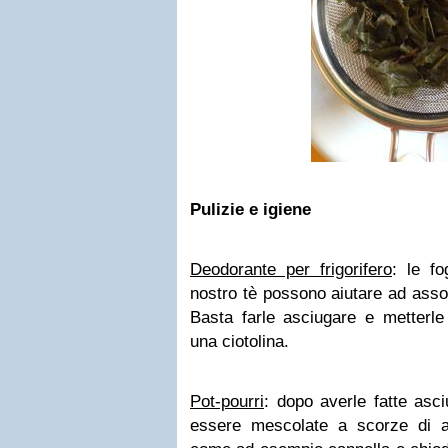
Pulizie e igiene
Deodorante per frigorifero
: le fo
nostro tè possono aiutare ad assorb
Basta farle asciugare e metterle a
una ciotolina.
Pot-pourri
: dopo averle fatte asci
essere mescolate a scorze di a