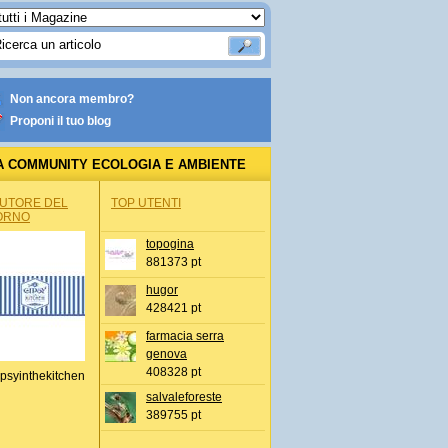
Non ancora membro?
Proponi il tuo blog
A COMMUNITY ECOLOGIA E AMBIENTE
AUTORE DEL
TOP UTENTI
ORNO
topogina
881373 pt
hugor
428421 pt
farmacia serra
genova
408328 pt
psyinthekitchen
salvaleforeste
389755 pt