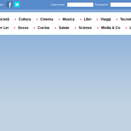
 su
Username
Password
ocietà
Cultura
Cinema
Musica
Libri
Viaggi
Tecnol
er Lei
Sesso
Cucina
Salute
Scienze
Media & Co