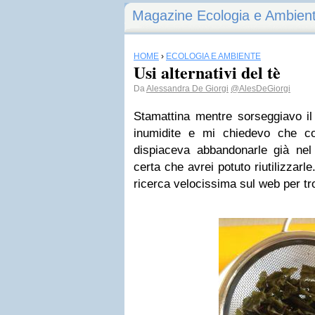
Magazine Ecologia e Ambien
HOME
›
ECOLOGIA E AMBIENTE
Usi alternativi del tè
Da
Alessandra De Giorgi
@AlesDeGiorgi
Stamattina mentre sorseggiavo il 
inumidite e mi chiedevo che co
dispiaceva abbandonarle già nel
certa che avrei potuto riutilizzarle
ricerca velocissima sul web per trov