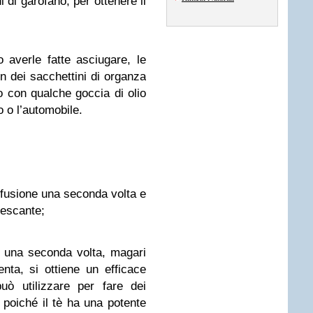
di garofano, per ottenere il
 averle fatte asciugare, le
n dei sacchettini di organza
 o con qualche goccia di olio
 o l’automobile.
nfusione una seconda volta e
frescante;
e una seconda volta, magari
nta, si ottiene un efficace
può utilizzare per fare dei
 poiché il tè ha una potente