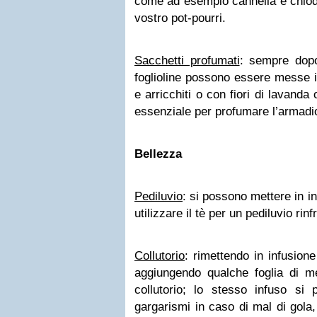
come ad esempio cannella e chiodi 
vostro pot-pourri.
Sacchetti profumati
: sempre dopo
foglioline possono essere messe i
e arricchiti o con fiori di lavanda
essenziale per profumare l’armadio
Bellezza
Pediluvio
: si possono mettere in i
utilizzare il tè per un pediluvio rin
Collutorio
: rimettendo in infusion
aggiungendo qualche foglia di me
collutorio; lo stesso infuso si 
gargarismi in caso di mal di gola,