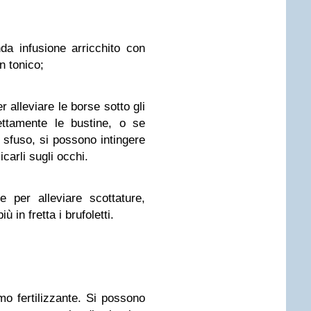
nda infusione arricchito con
n tonico;
er alleviare le borse sotto gli
ettamente le bustine, o se
 sfuso, si possono intingere
icarli sugli occhi.
 per alleviare scottature,
 in fretta i brufoletti.
imo fertilizzante. Si possono