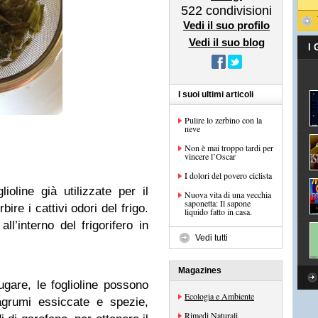
522
condivisioni
Vedi il suo profilo
Vedi il suo blog
I
I suoi ultimi articoli
Pulire lo zerbino con la
neve
Non è mai troppo tardi per
vincere l’Oscar
I dolori del povero ciclista
glioline già utilizzate per il
Nuova vita di una vecchia
saponetta: Il sapone
ire i cattivi odori del frigo.
liquido fatto in casa.
ll’interno del frigorifero in
Vedi tutti
Magazines
ugare, le foglioline possono
Ecologia e Ambiente
grumi essiccate e spezie,
Rimedi Naturali