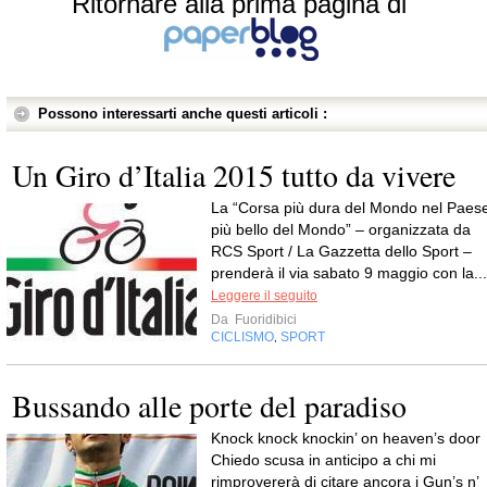
Ritornare alla prima pagina di
Possono interessarti anche questi articoli :
Un Giro d’Italia 2015 tutto da vivere
La “Corsa più dura del Mondo nel Paes
più bello del Mondo” – organizzata da
RCS Sport / La Gazzetta dello Sport –
prenderà il via sabato 9 maggio con la...
Leggere il seguito
Da
Fuoridibici
CICLISMO
SPORT
,
Bussando alle porte del paradiso
Knock knock knockin’ on heaven’s door
Chiedo scusa in anticipo a chi mi
rimprovererà di citare ancora i Gun’s n’