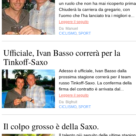
un ruolo che non ha mai ricoperto prima
Chiuderà la carriera da gregario, con
l’uomo che l’ha lanciato tra i migliori e...
Leggere il seguito
Da
Manuel
CICLISMO
SPORT
,
Ufficiale, Ivan Basso correrà per la
Tinkoff-Saxo
Adesso è ufficiale, Ivan Basso dalla
prossima stagione correrà per il team
russo Tinkoff-Saxo. La conferma della
firma del contratto è arrivata dal...
Leggere il seguito
Da
Bigfruit
CICLISMO
SPORT
,
Il colpo grosso è della Saxo.
Il talento più seguito delle ultime stagion