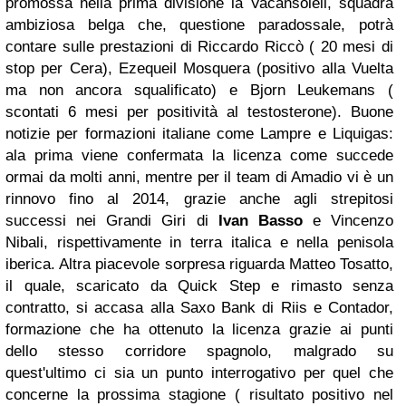
promossa nella prima divisione la Vacansoleil, squadra
ambiziosa belga che, questione paradossale, potrà
contare sulle prestazioni di Riccardo Riccò ( 20 mesi di
stop per Cera), Ezequeil Mosquera (positivo alla Vuelta
ma non ancora squalificato) e Bjorn Leukemans (
scontati 6 mesi per positività al testosterone). Buone
notizie per formazioni italiane come Lampre e Liquigas:
ala prima viene confermata la licenza come succede
ormai da molti anni, mentre per il team di Amadio vi è un
rinnovo fino al 2014, grazie anche agli strepitosi
successi nei Grandi Giri di
Ivan Basso
e Vincenzo
Nibali, rispettivamente in terra italica e nella penisola
iberica. Altra piacevole sorpresa riguarda Matteo Tosatto,
il quale, scaricato da Quick Step e rimasto senza
contratto, si accasa alla Saxo Bank di Riis e Contador,
formazione che ha ottenuto la licenza grazie ai punti
dello stesso corridore spagnolo, malgrado su
quest'ultimo ci sia un punto interrogativo per quel che
concerne la prossima stagione ( risultato positivo nel