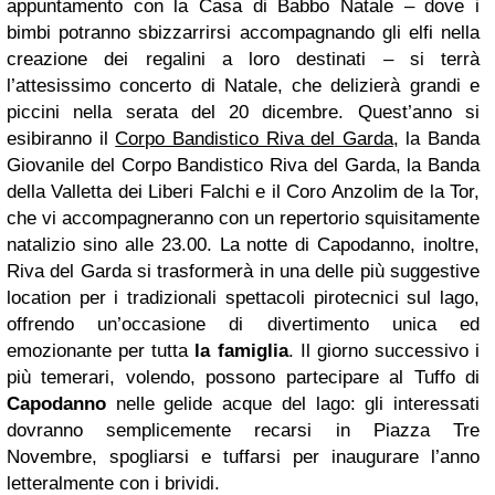
appuntamento con la Casa di Babbo Natale – dove i
bimbi potranno sbizzarrirsi accompagnando gli elfi nella
creazione dei regalini a loro destinati – si terrà
l’attesissimo concerto di Natale, che delizierà grandi e
piccini nella serata del 20 dicembre. Quest’anno si
esibiranno il
Corpo Bandistico Riva del Garda
, la Banda
Giovanile del Corpo Bandistico Riva del Garda, la Banda
della Valletta dei Liberi Falchi e il Coro Anzolim de la Tor,
che vi accompagneranno con un repertorio squisitamente
natalizio sino alle 23.00. La notte di Capodanno, inoltre,
Riva del Garda si trasformerà in una delle più suggestive
location per i tradizionali spettacoli pirotecnici sul lago,
offrendo un’occasione di divertimento unica ed
emozionante per tutta
la famiglia
. Il giorno successivo i
più temerari, volendo, possono partecipare al Tuffo di
Capodanno
nelle gelide acque del lago: gli interessati
dovranno semplicemente recarsi in Piazza Tre
Novembre, spogliarsi e tuffarsi per inaugurare l’anno
letteralmente con i brividi.