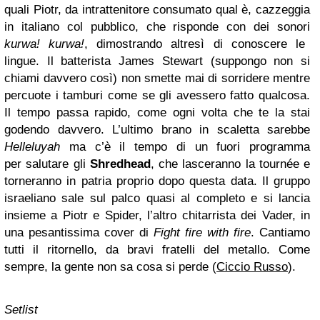
quali Piotr, da intrattenitore consumato qual è, cazzeggia
in italiano col pubblico, che risponde con dei sonori
kurwa! kurwa!
, dimostrando altresì di conoscere le
lingue. Il batterista James Stewart (suppongo non si
chiami davvero così) non smette mai di sorridere mentre
percuote i tamburi come se gli avessero fatto qualcosa.
Il tempo passa rapido, come ogni volta che te la stai
godendo davvero. L’ultimo brano in scaletta sarebbe
Helleluyah
ma c’è il tempo di un fuori programma
per salutare gli
Shredhead
, che lasceranno la tournée e
torneranno in patria proprio dopo questa data. Il gruppo
israeliano sale sul palco quasi al completo e si lancia
insieme a Piotr e Spider, l’altro chitarrista dei Vader, in
una pesantissima cover di
Fight fire with fire
. Cantiamo
tutti il ritornello, da bravi fratelli del metallo. Come
sempre, la gente non sa cosa si perde (
Ciccio Russo
).
Setlist