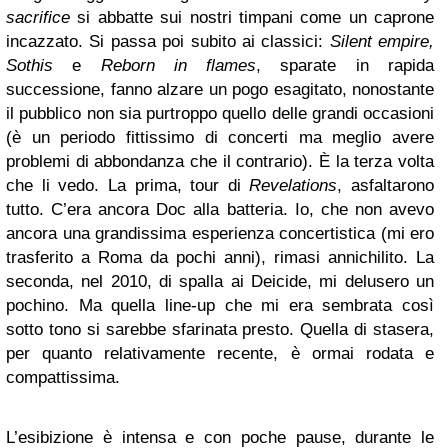
sacrifice
si abbatte sui nostri timpani come un caprone
incazzato. Si passa poi subito ai classici:
Silent empire,
Sothis
e
Reborn in flames
, sparate in rapida
successione, fanno alzare un pogo esagitato, nonostante
il pubblico non sia purtroppo quello delle grandi occasioni
(è un periodo fittissimo di concerti ma meglio avere
problemi di abbondanza che il contrario). È la terza volta
che li vedo. La prima, tour di
Revelations
, asfaltarono
tutto. C’era ancora Doc alla batteria. Io, che non avevo
ancora una grandissima esperienza concertistica (mi ero
trasferito a Roma da pochi anni), rimasi annichilito. La
seconda, nel 2010, di spalla ai Deicide, mi delusero un
pochino. Ma quella line-up che mi era sembrata così
sotto tono si sarebbe sfarinata presto. Quella di stasera,
per quanto relativamente recente, è ormai rodata e
compattissima.
L’esibizione è intensa e con poche pause, durante le