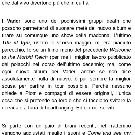
che dal vivo divertono più che in cuffia.
I
Vader
sono uno dei pochissimi gruppi death che
possono permettersi di suonare metà del nuovo album e
tirare su comunque uno show della madonna. L’ultimo
Tibi et Igni
, uscito lo scorso maggio, mi era piaciuto
parecchio, forse un filino meno del precedente
Welcome
to the Morbid Reich
(per me il miglior lavoro pubblicato
dai polacchi nel corso dell’ultimo decennio) ma, come
ogni nuovo album dei Vader, anche se non dice
assolutamente nulla di nuovo, è pur sempre la miglior
scusa per partire in tour possibile. Perché nessuno
chiede a Piotr e compagni di essere originali, l’unica
cosa che si pretende da loro è che ci facciano svitare la
cervicale a furia di headbanging. Ed eccoci serviti.
Si parte con un paio di brani recenti; nel frattempo
vengono aggiustati meglio i suoni e
Come and see my