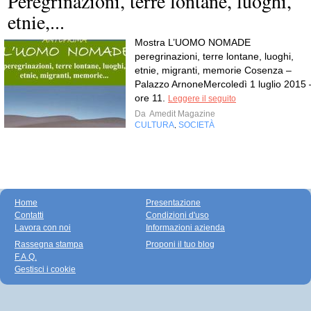
Peregrinazioni, terre lontane, luoghi,
etnie,...
Mostra L’UOMO NOMADE
peregrinazioni, terre lontane, luoghi,
etnie, migranti, memorie Cosenza –
Palazzo ArnoneMercoledì 1 luglio 2015 
ore 11.
Leggere il seguito
Da
Amedit Magazine
CULTURA
SOCIETÀ
,
Home
Presentazione
Contatti
Condizioni d'uso
Lavora con noi
Informazioni azienda
Rassegna stampa
Proponi il tuo blog
F.A.Q.
Gestisci i cookie