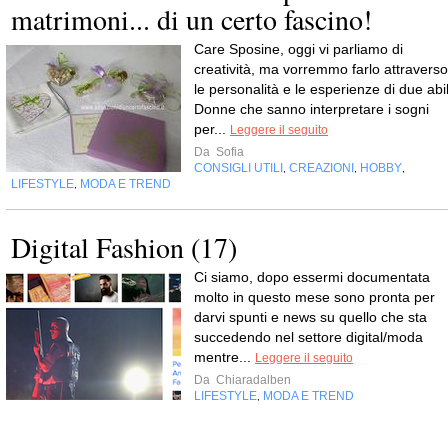
matrimoni... di un certo fascino!
Care Sposine, oggi vi parliamo di
creatività, ma vorremmo farlo attraverso
le personalità e le esperienze di due abil
Donne che sanno interpretare i sogni
per...
Leggere il seguito
Da
Sofia
CONSIGLI UTILI
CREAZIONI
HOBBY
,
,
,
LIFESTYLE
MODA E TREND
,
Digital Fashion (17)
Ci siamo, dopo essermi documentata
molto in questo mese sono pronta per
darvi spunti e news su quello che sta
succedendo nel settore digital/moda
mentre...
Leggere il seguito
Da
Chiaradalben
LIFESTYLE
MODA E TREND
,