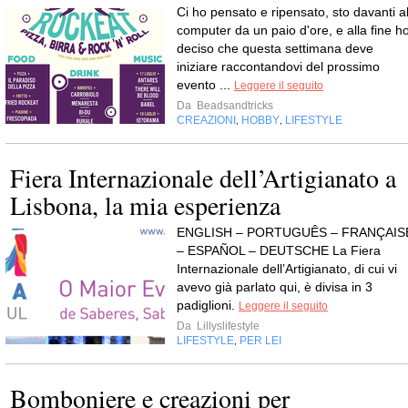
Ci ho pensato e ripensato, sto davanti a
computer da un paio d'ore, e alla fine h
deciso che questa settimana deve
iniziare raccontandovi del prossimo
evento ...
Leggere il seguito
Da
Beadsandtricks
CREAZIONI
HOBBY
LIFESTYLE
,
,
Fiera Internazionale dell’Artigianato a
Lisbona, la mia esperienza
ENGLISH – PORTUGUÊS – FRANÇAIS
– ESPAÑOL – DEUTSCHE La Fiera
Internazionale dell’Artigianato, di cui vi
avevo già parlato qui, è divisa in 3
padiglioni.
Leggere il seguito
Da
Lillyslifestyle
LIFESTYLE
PER LEI
,
Bomboniere e creazioni per