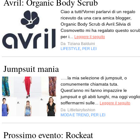
Avril: Organic Body Scrub
Ciao a tutti!Vorrei parlarvi di un regalo
ricevuto da una cara amica blogger,
Organic Body Scrub di Avril.Silvia di
Cosmovetto mi ha regalato questo scru
per i...
Leggere il seguito
Da
Tiziana Balduini
LIFESTYLE
PER LEI
,
Jumpsuit mania
…..la mia selezione di jumpsuit, o
comunemente chiamata tuta.
Quest’anno mi fanno impazzire le
jumpsuit e gli abiti lunghi, ma oggi vogli
soffermarmi sulle...
Leggere il seguito
Da
Littlefairyfashion
MODA E TREND
PER LEI
,
Prossimo evento: Rockeat