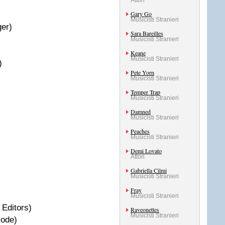
Attori
Gary Go
Musicisti Stranieri
ger)
Sara Bareilles
Musicisti Stranieri
Keane
Musicisti Stranieri
)
Pete Yorn
Musicisti Stranieri
Temper Trap
Musicisti Stranieri
Damned
Musicisti Stranieri
Peaches
Musicisti Stranieri
Demi Lovato
Attori
Gabriella Cilmi
Musicisti Stranieri
Fray
Musicisti Stranieri
 Editors)
Raveonettes
Musicisti Stranieri
Mode)