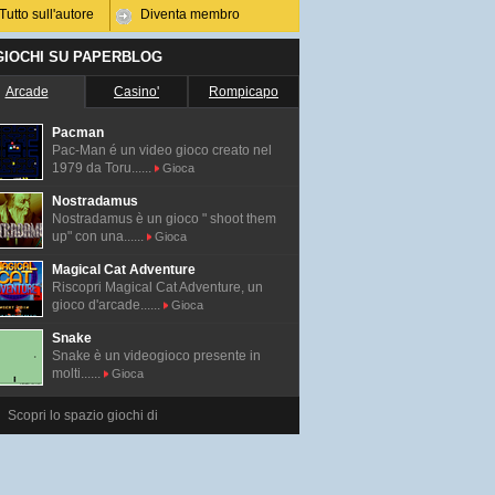
Tutto sull'autore
Diventa membro
 GIOCHI SU PAPERBLOG
Arcade
Casino'
Rompicapo
Pacman
Pac-Man é un video gioco creato nel
1979 da Toru......
Gioca
Nostradamus
Nostradamus è un gioco " shoot them
up" con una......
Gioca
Magical Cat Adventure
Riscopri Magical Cat Adventure, un
gioco d'arcade......
Gioca
Snake
Snake è un videogioco presente in
molti......
Gioca
Scopri lo spazio giochi di