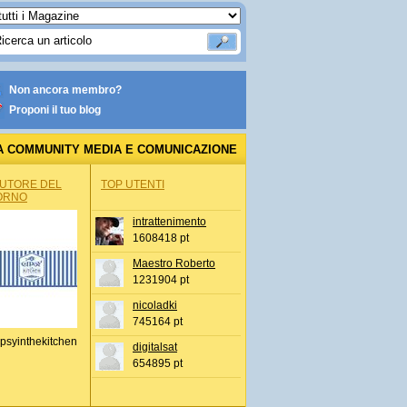
Non ancora membro?
Proponi il tuo blog
A COMMUNITY MEDIA E COMUNICAZIONE
AUTORE DEL
TOP UTENTI
ORNO
intrattenimento
1608418 pt
Maestro Roberto
1231904 pt
nicoladki
745164 pt
psyinthekitchen
digitalsat
654895 pt