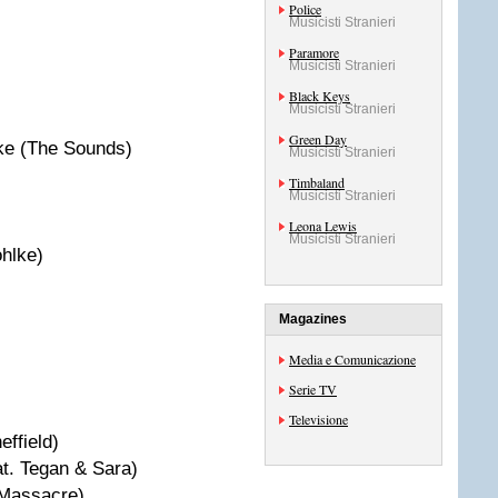
Police
Musicisti Stranieri
Paramore
Musicisti Stranieri
Black Keys
Musicisti Stranieri
Green Day
ke (The Sounds)
Musicisti Stranieri
Timbaland
Musicisti Stranieri
Leona Lewis
Musicisti Stranieri
hlke)
Magazines
Media e Comunicazione
Serie TV
Televisione
ffield)
at. Tegan & Sara)
 Massacre)