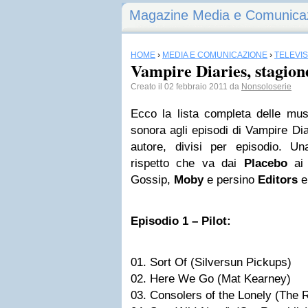
Magazine Media e Comunica
HOME
›
MEDIA E COMUNICAZIONE
›
TELEVI
Vampire Diaries, stagion
Creato il 02 febbraio 2011 da
Nonsoloserie
Ecco la lista completa delle mu
sonora agli episodi di Vampire Dia
autore, divisi per episodio. U
rispetto che va dai
Placebo
ai 
Gossip,
Moby
e persino
Editors
Episodio 1 – Pilot:
01. Sort Of (Silversun Pickups)
02. Here We Go (Mat Kearney)
03. Consolers of the Lonely (The 