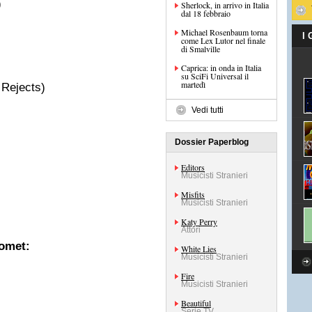
)
Sherlock, in arrivo in Italia
dal 18 febbraio
Michael Rosenbaum torna
I
come Lex Lutor nel finale
di Smalville
)
Caprica: in onda in Italia
su SciFi Universal il
martedì
 Rejects)
Vedi tutti
Dossier Paperblog
Editors
Musicisti Stranieri
Misfits
Musicisti Stranieri
Katy Perry
Attori
Comet:
White Lies
Musicisti Stranieri
Fire
Musicisti Stranieri
Beautiful
Serie TV