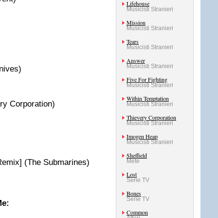
Lifehouse
Musicisti Stranieri
Mission
Musicisti Stranieri
Tears
Musicisti Stranieri
Answer
Musicisti Stranieri
nives)
Five For Fighting
Musicisti Stranieri
Within Temptation
ry Corporation)
Musicisti Stranieri
Thievery Corporation
Musicisti Stranieri
Imogen Heap
Musicisti Stranieri
Sheffield
Remix] (The Submarines)
Mete
Lost
Serie TV
Bones
Serie TV
Me:
Common