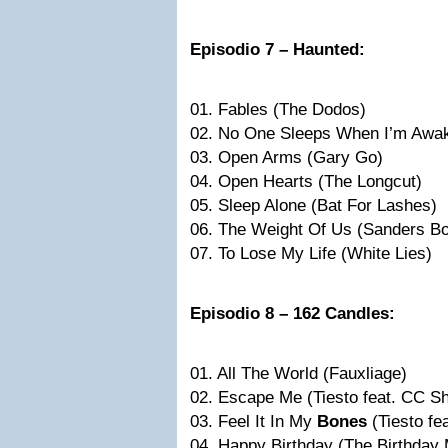
Episodio 7 – Haunted:
01. Fables (The Dodos)
02. No One Sleeps When I’m Awa
03. Open Arms (Gary Go)
04. Open Hearts (The Longcut)
05. Sleep Alone (Bat For Lashes)
06. The Weight Of Us (Sanders Bo
07. To Lose My Life (White Lies)
Episodio 8 – 162 Candles:
01. All The World (Fauxliage)
02. Escape Me (Tiesto feat. CC She
03. Feel It In My
Bones
(Tiesto fe
04. Happy Birthday (The Birthday