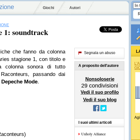
zione
Giochi
Autori
SIONE
e 1: soundtrack
siche che fanno da colonna
L
Segnala un abuso
ries stagione 1, con titolo e
L'
A proposito dell'autore
na colonna sonora di tutto
GI
Raconteurs, passando dai
Nonsoloserie
e
Depeche Mode
.
29
condivisioni
Vedi il suo profilo
Vedi il suo blog
Agi
I suoi ultimi articoli
Raconteurs)
Unholy Alliance