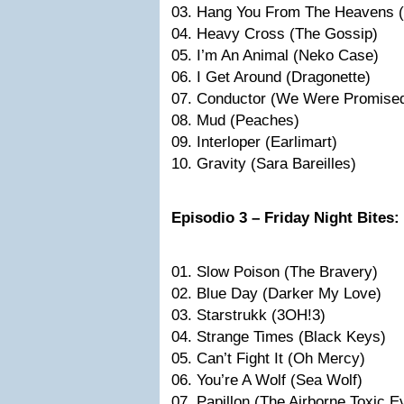
03. Hang You From The Heavens 
04. Heavy Cross (The Gossip)
05. I’m An Animal (Neko Case)
06. I Get Around (Dragonette)
07. Conductor (We Were Promised
08. Mud (Peaches)
09. Interloper (Earlimart)
10. Gravity (Sara Bareilles)
Episodio 3 – Friday Night Bites:
01. Slow Poison (The Bravery)
02. Blue Day (Darker My Love)
03. Starstrukk (3OH!3)
04. Strange Times (Black Keys)
05. Can’t Fight It (Oh Mercy)
06. You’re A Wolf (Sea Wolf)
07. Papillon (The Airborne Toxic E