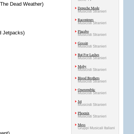
(The Dead Weather)
Depeche Mode
Musicisti Stranieri
Raconteurs
Musicisti Stranieri
Placebo
 Jetpacks)
Musicisti Stranieri
Gossip
Musicisti Stranieri
Bat For Lashes
Musicisti Stranieri
Moby
Musicisti Stranieri
Blood Brothers
Musicisti Stranieri
Onerepublic
Musicisti Stranieri
Jet
Musicisti Stranieri
Phoenix
Musicisti Stranieri
Mess
Gruppi Musicali Italiani
vent)