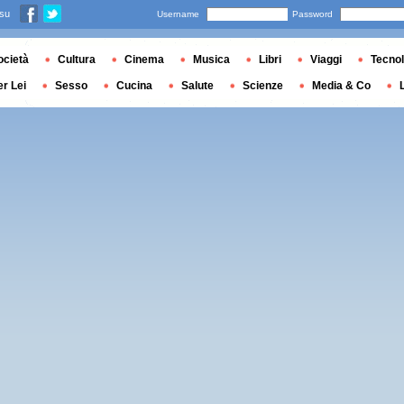
 su
Username
Password
ocietà
Cultura
Cinema
Musica
Libri
Viaggi
Tecnol
er Lei
Sesso
Cucina
Salute
Scienze
Media & Co