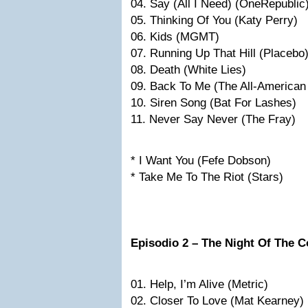
04. Say (All I Need) (OneRepublic
05. Thinking Of You (Katy Perry)
06. Kids (MGMT)
07. Running Up That Hill (Placebo
08. Death (White Lies)
09. Back To Me (The All-American
10. Siren Song (Bat For Lashes)
11. Never Say Never (The Fray)
* I Want You (Fefe Dobson)
* Take Me To The Riot (Stars)
Episodio 2 – The Night Of The 
01. Help, I’m Alive (Metric)
02. Closer To Love (Mat Kearney)