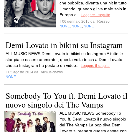
che pubblica, diventa una hit in tutto
il mondo, quando gli va male solo in
Europa e...
Leggere il seguito
Il 06 gennaio 2015 da
Ross90
NONE
NONE
NONE
,
,
Demi Lovato in bikini su Instagram
ALL MUSIC NEWS Demi Lovato in bikini su Instagram A tutte le
star piace essere ammirate , questa volta tocca a Demi Lovato
che su Instagram ha postato un video...
Leggere il seguito
Il 05 agosto 2014 da
Allmusicnews
NONE
Somebody To You ft. Demi Lovato il
nuovo singolo dei The Vamps
ALL MUSIC NEWS Somebody To
You ft. Demi Lovato il nuovo singolo
dei The Vamps La pop diva Demi
Lovato si prepara questa estate con