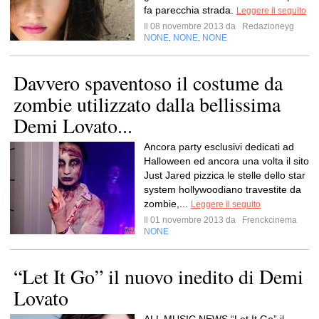
fa parecchia strada.
Leggere il seguito
Il 08 novembre 2013 da
Redazioneyg
NONE
NONE
NONE
,
,
Davvero spaventoso il costume da
zombie utilizzato dalla bellissima
Demi Lovato...
Ancora party esclusivi dedicati ad
Halloween ed ancora una volta il sito
Just Jared pizzica le stelle dello star
system hollywoodiano travestite da
zombie,...
Leggere il seguito
Il 01 novembre 2013 da
Frenckcinema
NONE
“Let It Go” il nuovo inedito di Demi
Lovato