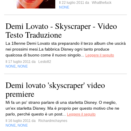
Il 22 luglio 2011 da
Whatthefuck
NONE
Demi Lovato - Skyscraper - Video
Testo Traduzione
La 18enne Demi Lovato sta preparando il terzo album che uscirà
nei prossimi mesi.La fabbrica Disney ogni tanto produce
qualcosa di buono come il nuovo singolo...
Leggere il seguito
Il 17 luglio 2011 da
Lesto82
NONE
NONE
,
Demi lovato 'skyscraper' video
premiere
Mi fa un po' strano parlare di una starletta Disney. O meglio,
un'ex starletta Disney. Ma è proprio per questo motivo che ne
parlo, perché questo è un post...
Leggere il seguito
Il 16 luglio 2011 da
Richardmchaynes
NONE
NONE
,