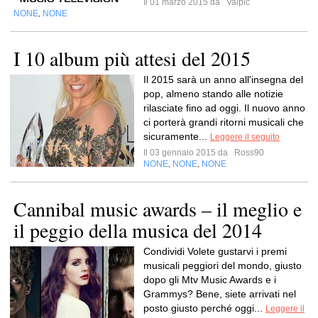
Il 01 marzo 2015 da
Valpic
NONE
NONE
,
I 10 album più attesi del 2015
Il 2015 sarà un anno all'insegna del
pop, almeno stando alle notizie
rilasciate fino ad oggi. Il nuovo anno
ci porterà grandi ritorni musicali che
sicuramente...
Leggere il seguito
Il 03 gennaio 2015 da
Ross90
NONE
NONE
NONE
,
,
Cannibal music awards – il meglio e
il peggio della musica del 2014
Condividi Volete gustarvi i premi
musicali peggiori del mondo, giusto
dopo gli Mtv Music Awards e i
Grammys? Bene, siete arrivati nel
posto giusto perché oggi...
Leggere il