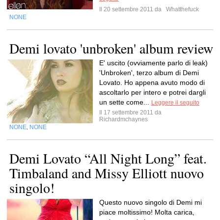
Il 20 settembre 2011 da
Whatthefuck
NONE
Demi lovato 'unbroken' album review
E' uscito (ovviamente parlo di leak)
'Unbroken', terzo album di Demi
Lovato. Ho appena avuto modo di
ascoltarlo per intero e potrei dargli
un sette come...
Leggere il seguito
Il 17 settembre 2011 da
Richardmchaynes
NONE
NONE
,
Demi Lovato “All Night Long” feat.
Timbaland and Missy Elliott nuovo
singolo!
Questo nuovo singolo di Demi mi
piace moltissimo! Molta carica,