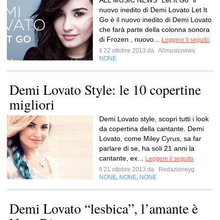
ALL MUSIC NEWS “Let It Go” il
nuovo inedito di Demi Lovato Let It
Go è il nuovo inedito di Demi Lovato
che farà parte della colonna sonora
di Frozen , nuovo...
Leggere il seguito
Il 22 ottobre 2013 da
Allmusicnews
NONE
Demi Lovato Style: le 10 copertine
migliori
Demi Lovato style, scopri tutti i look
da copertina della cantante. Demi
Lovato, come Miley Cyrus, sa far
parlare di se, ha soli 21 anni la
cantante, ex...
Leggere il seguito
Il 21 ottobre 2013 da
Redazioneyg
NONE
NONE
NONE
,
,
Demi Lovato “lesbica”, l’amante è