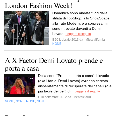
London Fashion Week!
Domenica sono andata fuori dalla
sfilata di TopShop, allo ShowSpace
alla Tate Modern, e a sorpresa mi
sono ritrovato davanti a Demi
Lovato.
Leggere il seguito
Il 20 febbraio 2013 da
Misscalifornia
NONE
A X Factor Demi Lovato prende e
porta a casa
Della serie “Prendi e porta a casa“. I lovatic
(aka i fan di Demi Lovato) avranno cercato
disperatamente di recuperare dei capelli (o è
più facile dei peli) di...
Leggere il seguito
Il 10 settembre 2012 da
Mentalclaud
NONE
NONE
NONE
NONE
,
,
,