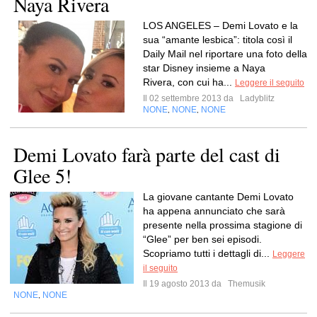
Naya Rivera
LOS ANGELES – Demi Lovato e la
sua “amante lesbica”: titola così il
Daily Mail nel riportare una foto della
star Disney insieme a Naya
Rivera, con cui ha...
Leggere il seguito
Il 02 settembre 2013 da
Ladyblitz
NONE
NONE
NONE
,
,
Demi Lovato farà parte del cast di
Glee 5!
La giovane cantante Demi Lovato
ha appena annunciato che sarà
presente nella prossima stagione di
“Glee” per ben sei episodi.
Scopriamo tutti i dettagli di...
Leggere
il seguito
Il 19 agosto 2013 da
Themusik
NONE
NONE
,