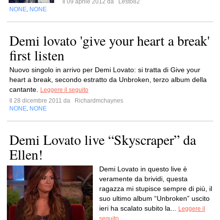
Il 09 aprile 2012 da
Lesto82
NONE
NONE
,
Demi lovato 'give your heart a break'
first listen
Nuovo singolo in arrivo per Demi Lovato: si tratta di Give your
heart a break, secondo estratto da Unbroken, terzo album della
cantante.
Leggere il seguito
Il 28 dicembre 2011 da
Richardmchaynes
NONE
NONE
,
Demi Lovato live “Skyscraper” da
Ellen!
Demi Lovato in questo live è
veramente da brividi, questa
ragazza mi stupisce sempre di più, il
suo ultimo album “Unbroken” uscito
ieri ha scalato subito la...
Leggere il
seguito