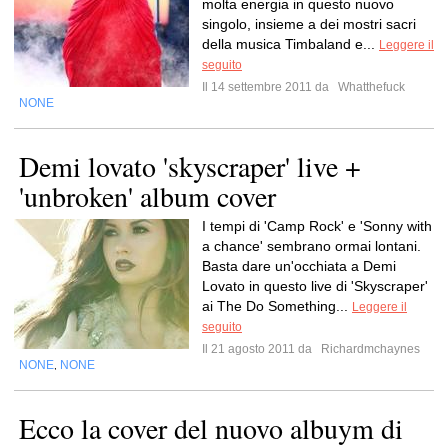
molta energia in questo nuovo
singolo, insieme a dei mostri sacri
della musica Timbaland e...
Leggere il
seguito
Il 14 settembre 2011 da
Whatthefuck
NONE
Demi lovato 'skyscraper' live +
'unbroken' album cover
I tempi di 'Camp Rock' e 'Sonny with
a chance' sembrano ormai lontani.
Basta dare un'occhiata a Demi
Lovato in questo live di 'Skyscraper'
ai The Do Something...
Leggere il
seguito
Il 21 agosto 2011 da
Richardmchaynes
NONE
NONE
,
Ecco la cover del nuovo albuym di