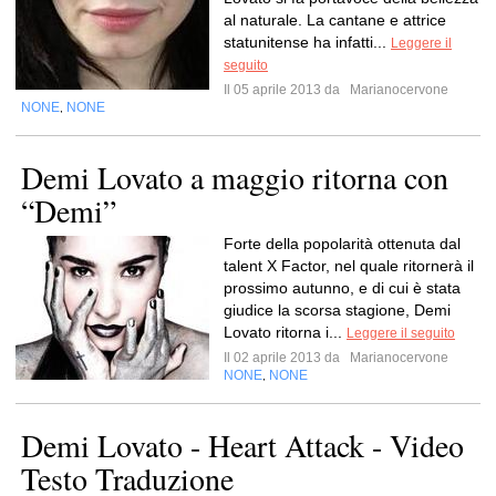
al naturale. La cantane e attrice
statunitense ha infatti...
Leggere il
seguito
Il 05 aprile 2013 da
Marianocervone
NONE
NONE
,
Demi Lovato a maggio ritorna con
“Demi”
Forte della popolarità ottenuta dal
talent X Factor, nel quale ritornerà il
prossimo autunno, e di cui è stata
giudice la scorsa stagione, Demi
Lovato ritorna i...
Leggere il seguito
Il 02 aprile 2013 da
Marianocervone
NONE
NONE
,
Demi Lovato - Heart Attack - Video
Testo Traduzione