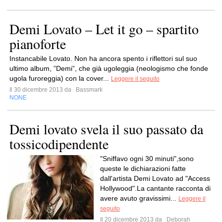
Demi Lovato – Let it go – spartito
pianoforte
Instancabile Lovato. Non ha ancora spento i riflettori sul suo
ultimo album, ”Demi”, che già ugoleggia (neologismo che fonde
ugola furoreggia) con la cover...
Leggere il seguito
Il 30 dicembre 2013 da
Bassmark
NONE
Demi lovato svela il suo passato da
tossicodipendente
"Sniffavo ogni 30 minuti",sono
queste le dichiarazioni fatte
dall'artista Demi Lovato ad "Access
Hollywood".La cantante racconta di
avere avuto gravissimi...
Leggere il
seguito
Il 20 dicembre 2013 da
Deborah