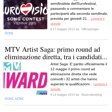
semifinaliste dell’Eurofestival,
passando a commentare le
partecipanti alla seconda semifinale,
prevista per giovedì 21...
Leggere il
seguito
Il 17 maggio 2015 da
Officialziogio
NONE
MTV Artist Saga: primo round ad
eliminazione diretta, tra i candidati...
Artist Saga: E’ partito ufficialmente il
12 maggio il primo round ad
eliminazione diretta che vede
coinvolti i 32 artisti che hanno
superato le qualificazioni...
Leggere il
seguito
Il 14 maggio 2015 da
Musicstarsblog
NONE
NONE
,