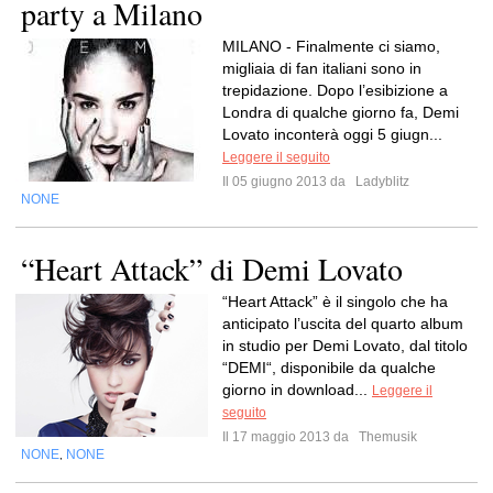
party a Milano
MILANO - Finalmente ci siamo,
migliaia di fan italiani sono in
trepidazione. Dopo l’esibizione a
Londra di qualche giorno fa, Demi
Lovato inconterà oggi 5 giugn...
Leggere il seguito
Il 05 giugno 2013 da
Ladyblitz
NONE
“Heart Attack” di Demi Lovato
“Heart Attack” è il singolo che ha
anticipato l’uscita del quarto album
in studio per Demi Lovato, dal titolo
“DEMI“, disponibile da qualche
giorno in download...
Leggere il
seguito
Il 17 maggio 2013 da
Themusik
NONE
NONE
,