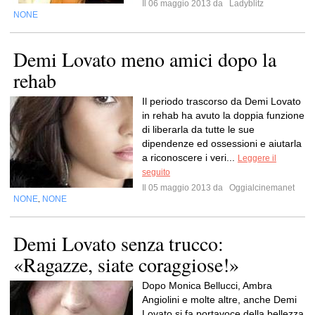
Il 06 maggio 2013 da
Ladyblitz
NONE
Demi Lovato meno amici dopo la
rehab
Il periodo trascorso da Demi Lovato
in rehab ha avuto la doppia funzione
di liberarla da tutte le sue
dipendenze ed ossessioni e aiutarla
a riconoscere i veri...
Leggere il
seguito
Il 05 maggio 2013 da
Oggialcinemanet
NONE
NONE
,
Demi Lovato senza trucco:
«Ragazze, siate coraggiose!»
Dopo Monica Bellucci, Ambra
Angiolini e molte altre, anche Demi
Lovato si fa portavoce della bellezza