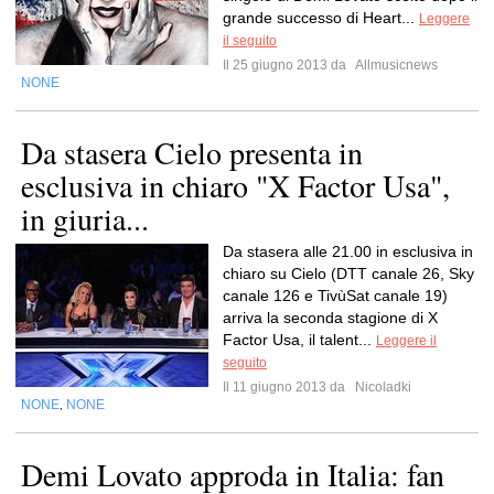
grande successo di Heart...
Leggere
il seguito
Il 25 giugno 2013 da
Allmusicnews
NONE
Da stasera Cielo presenta in
esclusiva in chiaro "X Factor Usa",
in giuria...
Da stasera alle 21.00 in esclusiva in
chiaro su Cielo (DTT canale 26, Sky
canale 126 e TivùSat canale 19)
arriva la seconda stagione di X
Factor Usa, il talent...
Leggere il
seguito
Il 11 giugno 2013 da
Nicoladki
NONE
NONE
,
Demi Lovato approda in Italia: fan