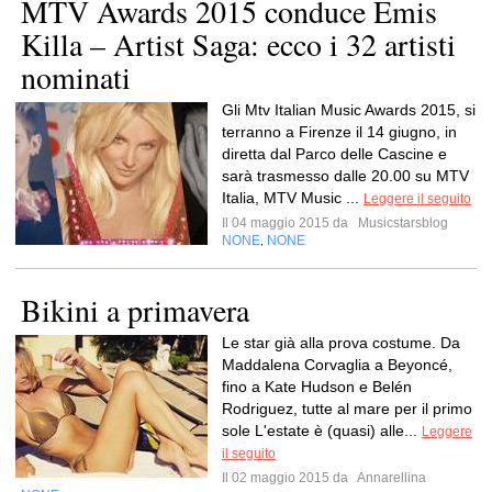
MTV Awards 2015 conduce Emis
Killa – Artist Saga: ecco i 32 artisti
nominati
Gli Mtv Italian Music Awards 2015, si
terranno a Firenze il 14 giugno, in
diretta dal Parco delle Cascine e
sarà trasmesso dalle 20.00 su MTV
Italia, MTV Music ...
Leggere il seguito
Il 04 maggio 2015 da
Musicstarsblog
NONE
NONE
,
Bikini a primavera
Le star già alla prova costume. Da
Maddalena Corvaglia a Beyoncé,
fino a Kate Hudson e Belén
Rodriguez, tutte al mare per il primo
sole L'estate è (quasi) alle...
Leggere
il seguito
Il 02 maggio 2015 da
Annarellina