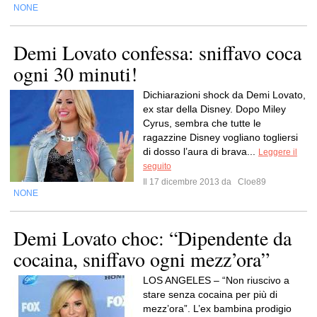
NONE
Demi Lovato confessa: sniffavo coca
ogni 30 minuti!
Dichiarazioni shock da Demi Lovato,
ex star della Disney. Dopo Miley
Cyrus, sembra che tutte le
ragazzine Disney vogliano togliersi
di dosso l’aura di brava...
Leggere il
seguito
Il 17 dicembre 2013 da
Cloe89
NONE
Demi Lovato choc: “Dipendente da
cocaina, sniffavo ogni mezz’ora”
LOS ANGELES – “Non riuscivo a
stare senza cocaina per più di
mezz’ora”. L’ex bambina prodigio