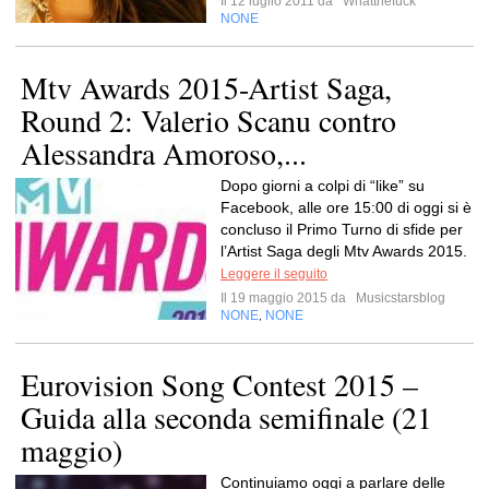
Il 12 luglio 2011 da
Whatthefuck
NONE
Mtv Awards 2015-Artist Saga,
Round 2: Valerio Scanu contro
Alessandra Amoroso,...
Dopo giorni a colpi di “like” su
Facebook, alle ore 15:00 di oggi si è
concluso il Primo Turno di sfide per
l’Artist Saga degli Mtv Awards 2015.
Leggere il seguito
Il 19 maggio 2015 da
Musicstarsblog
NONE
NONE
,
Eurovision Song Contest 2015 –
Guida alla seconda semifinale (21
maggio)
Continuiamo oggi a parlare delle