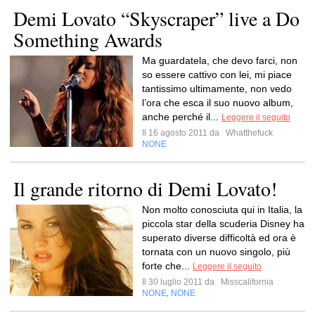
Demi Lovato “Skyscraper” live a Do
Something Awards
Ma guardatela, che devo farci, non
so essere cattivo con lei, mi piace
tantissimo ultimamente, non vedo
l’ora che esca il suo nuovo album,
anche perché il...
Leggere il seguito
Il 16 agosto 2011 da
Whatthefuck
NONE
Il grande ritorno di Demi Lovato!
Non molto conosciuta qui in Italia, la
piccola star della scuderia Disney ha
superato diverse difficoltà ed ora è
tornata con un nuovo singolo, più
forte che...
Leggere il seguito
Il 30 luglio 2011 da
Misscalifornia
NONE
NONE
,