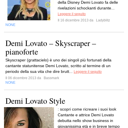
della Disney Demi Lovato fa delle
rivelazioni schockanti durante...
Leggere il seguito
Il 16 dicembre 2013 da
Ladyblitz
NONE
Demi Lovato – Skyscraper –
pianoforte
Skyscraper (grattacielo) è uno dei singoli più fortunati della
cantante statunitense Demi Lovato, scritto al termine di un
periodo della sua vita che dire brutt...
Leggere il seguito
Il 06 dicembre 2013 da
Bassmark
NONE
Demi Lovato Style
: scopri come ricreare i suoi look
Cantante e attrice Demi Lovato
debutta nello show business in
giovanissima età e in breve tempo