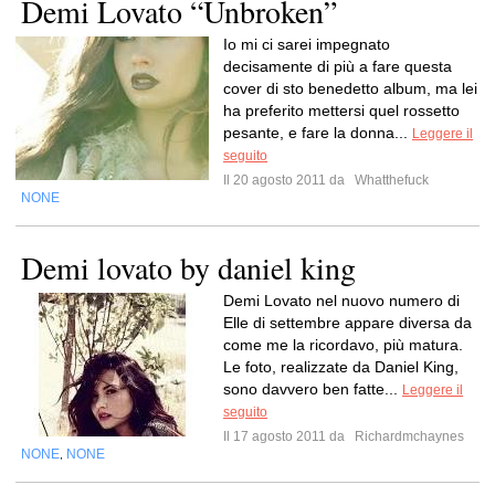
Demi Lovato “Unbroken”
Io mi ci sarei impegnato
decisamente di più a fare questa
cover di sto benedetto album, ma lei
ha preferito mettersi quel rossetto
pesante, e fare la donna...
Leggere il
seguito
Il 20 agosto 2011 da
Whatthefuck
NONE
Demi lovato by daniel king
Demi Lovato nel nuovo numero di
Elle di settembre appare diversa da
come me la ricordavo, più matura.
Le foto, realizzate da Daniel King,
sono davvero ben fatte...
Leggere il
seguito
Il 17 agosto 2011 da
Richardmchaynes
NONE
NONE
,