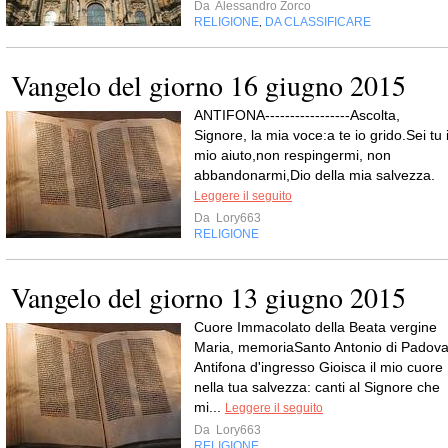
Da
Alessandro Zorco
RELIGIONE
DA CLASSIFICARE
,
Vangelo del giorno 16 giugno 2015
ANTIFONA-----------------Ascolta,
Signore, la mia voce:a te io grido.Sei tu i
mio aiuto,non respingermi, non
abbandonarmi,Dio della mia salvezza.
Leggere il seguito
Da
Lory663
RELIGIONE
Vangelo del giorno 13 giugno 2015
Cuore Immacolato della Beata vergine
Maria, memoriaSanto Antonio di Padov
Antifona d'ingresso Gioisca il mio cuore
nella tua salvezza: canti al Signore che
mi...
Leggere il seguito
Da
Lory663
RELIGIONE