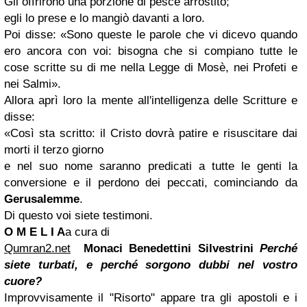
Gli offrirono una porzione di pesce arrostito;
egli lo prese e lo mangiò davanti a loro.
Poi disse: «Sono queste le parole che vi dicevo quando
ero ancora con voi: bisogna che si compiano tutte le
cose scritte su di me nella Legge di Mosè, nei Profeti e
nei Salmi».
Allora aprì loro la mente all'intelligenza delle Scritture e
disse:
«Così sta scritto: il Cristo dovrà patire e risuscitare dai
morti il terzo giorno
e nel suo nome saranno predicati a tutte le genti la
conversione e il perdono dei peccati, cominciando da
Gerusalemme
.
Di questo voi siete testimoni.
O M E L I A
a cura di
Qumran2.net
Monaci Benedettini Silvestrini
Perché
siete turbati, e perché sorgono dubbi nel vostro
cuore?
Improvvisamente il "Risorto" appare tra gli apostoli e i