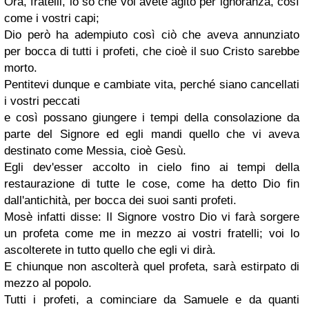
Ora, fratelli, io so che voi avete agito per ignoranza, così
come i vostri capi;
Dio però ha adempiuto così ciò che aveva annunziato
per bocca di tutti i profeti, che cioè il suo Cristo sarebbe
morto.
Pentitevi dunque e cambiate vita, perché siano cancellati
i vostri peccati
e così possano giungere i tempi della consolazione da
parte del Signore ed egli mandi quello che vi aveva
destinato come Messia, cioè Gesù.
Egli dev'esser accolto in cielo fino ai tempi della
restaurazione di tutte le cose, come ha detto Dio fin
dall'antichità, per bocca dei suoi santi profeti.
Mosè infatti disse: Il Signore vostro Dio vi farà sorgere
un profeta come me in mezzo ai vostri fratelli; voi lo
ascolterete in tutto quello che egli vi dirà.
E chiunque non ascolterà quel profeta, sarà estirpato di
mezzo al popolo.
Tutti i profeti, a cominciare da Samuele e da quanti