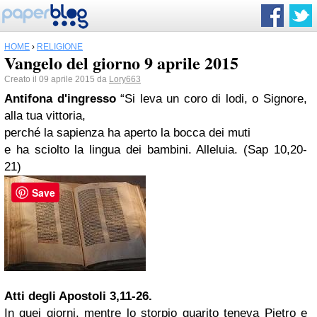
HOME
›
RELIGIONE
Vangelo del giorno 9 aprile 2015
Creato il 09 aprile 2015 da
Lory663
Antifona d'ingresso
“Si leva un coro di lodi, o Signore,
alla tua vittoria,
perché la sapienza ha aperto la bocca dei muti
e ha sciolto la lingua dei bambini. Alleluia. (Sap 10,20-
21)
Save
Atti degli Apostoli
3,11-26.
In quei giorni, mentre lo storpio guarito teneva Pietro e