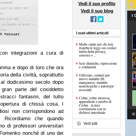
Vedi il suo profilo
Vedi il suo blog
I
I suoi ultimi articoli
Multe salate per chi non
rispetta le leggi sui cookie:
tutela della privacy,
con integrazioni a cura di
censura o ...
Scie chimiche, repressione
e solidarietà
rima e dopo di loro che ora
ia della civiltà, soprattutto
Glifosato, sentieri per
nuove malattie III:
 al dodicesimo secolo dopo
manganese, malattie
neurologiche e patologie
 gran parte del cosiddetto
associate
tracci fantasmi, del tutto
Colite, colite ulcerosa,
appendicite e morbo di
copertura di chissà cosa. I
Crohn - la loro
correlazione con la
udiosi non corrispondono ad
disbiosi intestinale
i. Ricordiamo che quando
Vedi tutti
amo di professori universitari
 Fomenko nonché di uno dei