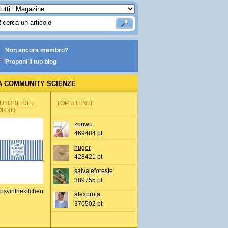
Non ancora membro?
Proponi il tuo blog
A COMMUNITY SCIENZE
AUTORE DEL
TOP UTENTI
ORNO
zonwu
469484 pt
hugor
428421 pt
salvaleforeste
389755 pt
psyinthekitchen
alexprota
370502 pt