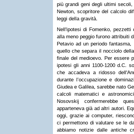
più grandi geni degli ultimi secoli
Newton, scopritore del calcolo dif
leggi della gravità.
Nell'ipotesi di Fomenko, pezzetti 
alla meno peggio furono attribuiti d
Petavio ad un periodo fantasma, i
quello che separa il nocciolo della
finale del medioevo. Per essere pi
ipotesi gli anni 1100-1200 d.C. s
che accadeva a ridosso dell'An
durante l’occupazione e dominaz
Giudea e Galilea, sarebbe nato Ge
calcoli matematici e astronomi
Nosovskij confermerebbe que
apparteneva già ad altri autori.
Equ
oggi, grazie ai computer, riescon
ci permettono di valutare se le dat
abbiamo notizie dalle antiche c