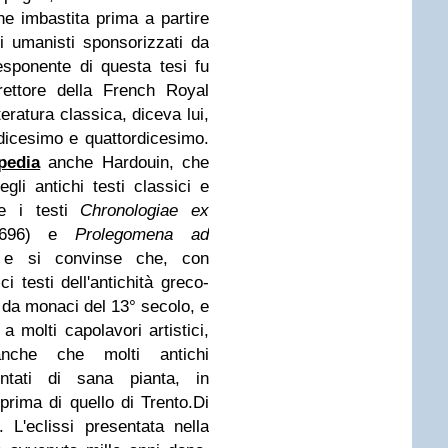
ne imbastita prima a partire
li umanisti sponsorizzati da
sponente di questa tesi fu
rettore della French Royal
teratura classica, diceva lui,
edicesimo e quattordicesimo.
pedia
anche Hardouin, che
egli antichi testi classici e
se i testi
Chronologiae ex
696) e
Prolegomena ad
,
e si convinse che, con
ici testi
dell'antichità greco-
i da monaci del 13° secolo, e
a molti capolavori artistici,
anche che molti antichi
entati di sana pianta, in
 prima di quello di Trento.
Di
L'eclissi presentata nella