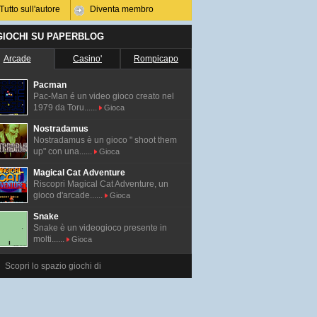
Tutto sull'autore
Diventa membro
 GIOCHI SU PAPERBLOG
Arcade
Casino'
Rompicapo
Pacman
Pac-Man é un video gioco creato nel
1979 da Toru......
Gioca
Nostradamus
Nostradamus è un gioco " shoot them
up" con una......
Gioca
Magical Cat Adventure
Riscopri Magical Cat Adventure, un
gioco d'arcade......
Gioca
Snake
Snake è un videogioco presente in
molti......
Gioca
Scopri lo spazio giochi di