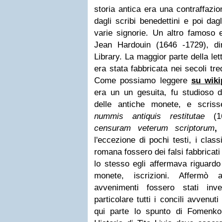
storia antica era una contraffazio
dagli scribi benedettini e poi dag
varie signorie.
Un altro famoso e
Jean Hardouin (1646 -1729), di
Library. La maggior parte della let
era stata fabbricata nei secoli tr
Come possiamo leggere
su wiki
era un un gesuita,
fu studioso d
delle antiche monete, e scris
nummis antiquis restitutae
(1
censuram veterum scriptorum
l'eccezione di pochi testi, i class
romana fossero dei falsi fabbricat
lo stesso egli affermava riguardo 
monete, iscrizioni. Affermò 
avvenimenti fossero stati inv
particolare tutti i concili avvenuti
qui parte lo spunto di Fomenko. 