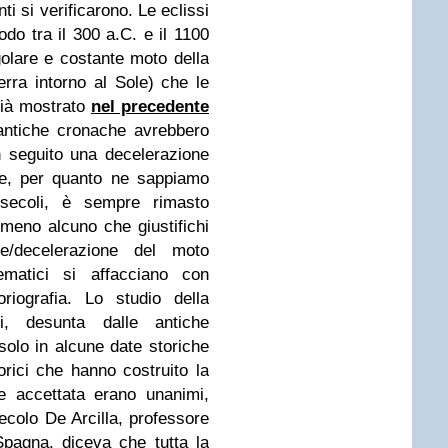
nti si verificarono. Le eclissi
iodo tra il 300 a.C. e il 1100
golare e costante moto della
erra intorno al Sole) che le
ià mostrato
nel precedente
 antiche cronache avrebbero
n seguito una decelerazione
ce, per quanto ne sappiamo
i secoli, è sempre rimasto
omeno alcuno che giustifichi
ne/decelerazione del moto
matici si affacciano con
riografia. Lo studio della
ri, desunta dalle antiche
solo in alcune date storiche
orici che hanno costruito la
e accettata erano unanimi,
ecolo De Arcilla, professore
pagna, diceva che tutta la