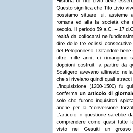
Historia di Tito Livio deve esser
Questo significa che Tito Livio v
possiamo situare lui, assieme agl
romana ed alla la società che r
secolo. Il periodo 59 a.C. – 17 d.C
realtà da collocarsi nell'undices
dire delle tre eclissi consecutive
del Peloponneso. Datandole bene e
oltre mille anni, ci rimangono s
doppioni costruiti a partire da q
Scaligero avevano allineato nella
che si rivelano quindi quali stracc
L'inquisizione (1200-1500) fu gu
conferma
un articolo di giornal
solo che furono inquisitori spie
anche per la “conversione forzat
L’articolo in questione sarebbe d
comprendere come quasi tutte l
visto nei Gesuiti un grosso 