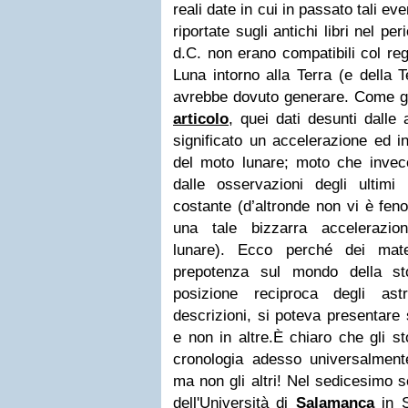
reali date in cui in passato tali eve
riportate sugli antichi libri nel per
d.C. non erano compatibili col re
Luna intorno alla Terra (e della T
avrebbe dovuto generare. Come g
articolo
, quei dati desunti dalle
significato un accelerazione ed i
del moto lunare; moto che inve
dalle osservazioni degli ultim
costante (d’altronde non vi è fen
una tale bizzarra accelerazio
lunare). Ecco perché dei mate
prepotenza sul mondo della sto
posizione reciproca degli ast
descrizioni, si poteva presentare 
e non in altre.
È chiaro che gli st
cronologia adesso universalment
ma non gli altri! Nel sedicesimo s
dell'Università di
Salamanca
in S