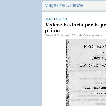
Magazine Scienze
HOME
›
SCIENZE
Vedere la storia per la pr
prima
Creato il 21 febbraio 2014 da
Corradopenna