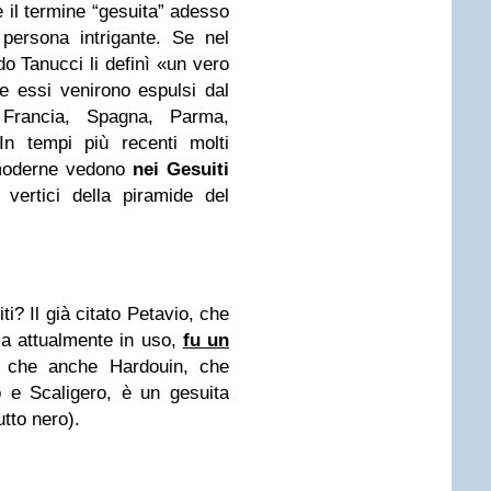
 il termine “gesuita” adesso
persona intrigante. Se nel
do Tanucci li definì «un vero
 essi venirono espulsi dal
o, Francia, Spagna, Parma,
In tempi più recenti molti
e moderne vedono
nei Gesuiti
vertici della piramide del
ti? Il già citato Petavio, che
ia attualmente in uso,
fu un
 che anche Hardouin, che
 e Scaligero, è un gesuita
utto nero).