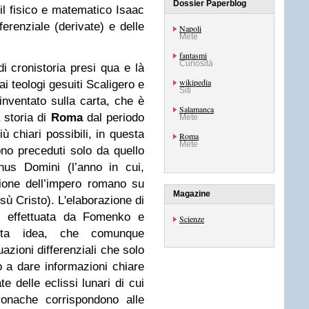
Dossier Paperblog
, il fisico e matematico Isaac
ferenziale (derivate) e delle
Napoli
Mete
fantasmi
Curiosità
di cronistoria presi qua e là
wikipedia
ai teologi gesuiti Scaligero e
Siti
nventato sulla carta, che è
Salamanca
 storia di
Roma
dal periodo
Mete
ù chiari possibili, in questa
Roma
Mete
ono preceduti solo da quello
nus Domini (l’anno in cui,
ione dell’impero romano su
Magazine
sù Cristo).
L'elaborazione di
ci effettuata da Fomenko e
Scienze
sta idea, che comunque
azioni differenziali che solo
o a dare informazioni chiare
e delle eclissi lunari di cui
ronache corrispondono alle