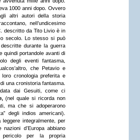
e avvenuta mille anni dopo.
iveva 1000 anni dopo. Ovvero
i altri autori della storia
accontano, nell'undicesimo
. descritto da Tito Livio è in
imo secolo. Lo stesso si può
 descritte durante la guerra
 quindi portandole avanti di
olo degli eventi fantasma,
ualcos'altro, che Petavio e
 loro cronologia preferita e
i di una cronistoria fantasma.
idata dai Gesuiti, come ci
e,
(nel quale si ricorda non
tati, ma che si adoperarono
a” degli indios americani).
a leggere integralmente, per
e nazioni d’Europa abbiano
pericolo per la propria