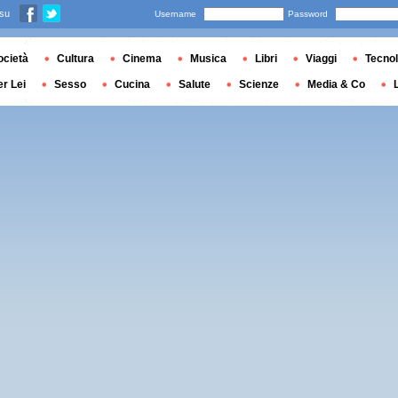
 su
Username
Password
ocietà
Cultura
Cinema
Musica
Libri
Viaggi
Tecnol
er Lei
Sesso
Cucina
Salute
Scienze
Media & Co