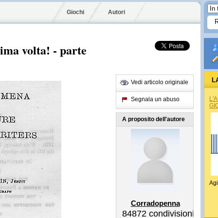
Giochi
Autori
ima volta! - parte
L
Vedi articolo originale
L'
Segnala un abuso
GI
A proposito dell'autore
Agi
Corradopenna
84872
condivisioni