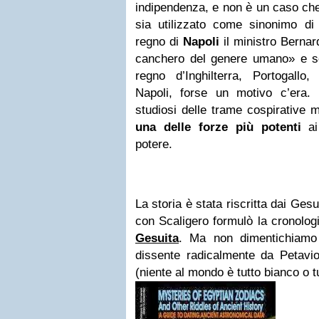
indipendenza, e non è un caso che
sia utilizzato come sinonimo di 
regno di
Napoli
il ministro Bernar
canchero del genere umano» e se
regno d’Inghilterra, Portogall
Napoli, forse un motivo c’era. 
studiosi delle trame cospirativ
una delle forze più potenti
ai 
potere.
La storia è stata riscritta dai Gesui
con Scaligero formulò la cronolog
Gesuita
.
Ma non dimentichiamo
dissente radicalmente da Petavio
(niente al mondo è tutto bianco o t