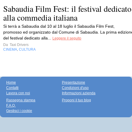
Sabaudia Film Fest: il festival dedicato
alla commedia italiana
Si terrà a Sabaudia dal 10 al 18 luglio il Sabaudia Film Fest,
promosso ed organizzato dal Comune di Sabaudia. La prima edizion
del festival dedicato alla...
Leggere il seguito
Da
Taxi Drivers
CINEMA
CULTURA
,
Home
Presentazione
Contatti
Condizioni d'uso
Lavora con noi
Informazioni azienda
Rassegna stampa
Proponi il tuo blog
F.A.Q.
Gestisci i cookie