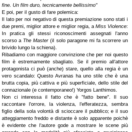
fine. Un film duro, tecnicamente bellissimo"
E poi, per il gusto di fare polemica:
Il lato per noi negativo di questa premiazione sono stati i
due premi, miglior attore e miglior regia, a
Miss Violence
:
In pratica gli stessi riconoscimenti assegnati l'anno
scorso a
The Master
(il solo paragone mi fa scorrere un
brivido lungo la schiena).
Ribadiamo con maggiore convinzione che per noi questo
film è estremamente sbagliato. Se il premio all'attore
protagonista ci può (anche) stare, quello alla regia è un
vero scandalo: Questo Avranas ha uno stile che è una
brutta copia, più cattiva e più superficiale, dello stile del
connazionale (e contemporaneo!) Yorgos Lanthimos.
Non ci interessa il fatto che è "fatto bene". Il suo
raccontare l'orrore, la violenza, l'efferatezza, sembra
figlio della sola volontà di scioccare il pubblico; e il suo
atteggiamento freddo e distante è solo apparente poichè
è evidente che l'autore gode a mostrare le scene più