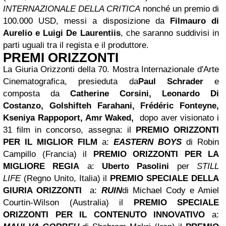
INTERNAZIONALE DELLA CRITICA
nonché un premio di
100.000 USD, messi a disposizione da
Filmauro di
Aurelio e Luigi De Laurentiis
, che saranno suddivisi in
parti uguali tra il regista e il produttore.
PREMI ORIZZONTI
La Giuria Orizzonti della 70. Mostra Internazionale d'Arte
Cinematografica, presieduta da
Paul Schrader
e
composta da
Catherine Corsini, Leonardo Di
Costanzo, Golshifteh Farahani, Frédéric Fonteyne,
Kseniya Rappoport, Amr Waked,
dopo aver visionato i
31 film in concorso, assegna:
il
PREMIO ORIZZONTI
PER IL MIGLIOR FILM
a:
EASTERN BOYS
di Robin
Campillo (Francia)
il
PREMIO ORIZZONTI PER LA
MIGLIORE REGIA
a:
Uberto Pasolini
per
STILL
LIFE
(Regno Unito, Italia)
il
PREMIO SPECIALE DELLA
GIURIA ORIZZONTI
a:
RUIN
di Michael Cody e Amiel
Courtin-Wilson (Australia)
il
PREMIO SPECIALE
ORIZZONTI PER IL CONTENUTO INNOVATIVO
a: