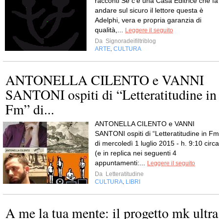
racconti Se c’è una Casa Editrice che fa
andare sul sicuro il lettore questa è
Adelphi, vera e propria garanzia di
qualità,...
Leggere il seguito
Da
Signoradeifiltriblog
ARTE
CULTURA
,
ANTONELLA CILENTO e VANNI
SANTONI ospiti di “Letteratitudine in
Fm” di...
ANTONELLA CILENTO e VANNI
SANTONI ospiti di “Letteratitudine in Fm
di mercoledì 1 luglio 2015 - h. 9:10 circa
(e in replica nei seguenti 4
appuntamenti:...
Leggere il seguito
Da
Letteratitudine
CULTURA
LIBRI
,
A me la tua mente: il progetto mk ultra