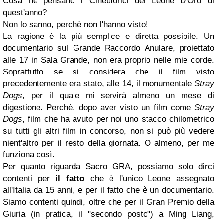
Cosa ne pensano i Cineuforici del Leone D'Oro di
quest'anno?
Non lo sanno, perchè non l'hanno visto!
La ragione è la più semplice e diretta possibile. Un
documentario sul Grande Raccordo Anulare, proiettato
alle 17 in Sala Grande, non era proprio nelle mie corde.
Soprattutto se si considera che il film visto
precedentemente era stato, alle 14, il monumentale
Stray
Dogs
, per il quale mi servirà almeno un mese di
digestione. Perchè, dopo aver visto un film come
Stray
Dogs
, film che ha avuto per noi uno stacco chilometrico
su tutti gli altri film in concorso, non si può più vedere
nient'altro per il resto della giornata. O almeno, per me
funziona così.
Per quanto riguarda Sacro GRA, possiamo solo dirci
contenti per
il fatto
che è l'unico Leone assegnato
all'Italia da 15 anni, e per il fatto che è un documentario.
Siamo contenti quindi, oltre che per il Gran Premio della
Giuria (in pratica, il "secondo posto") a Ming Liang,