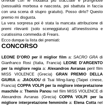
orrende con le modalità più sfacciate e pruriginose
(sessualità morbosa e nascosta, poi sbattuta in faccia
con una scena di stupro gratuito). Posso dirlo? Questo
premio mi disgusta.
La vera sorpresa poi è stata la mancata attribuzione di
premi rilevanti (solo sceneggiatura) all'onestissima e
curatissima commedia di Frears.
Ecco dunque la lista dei premiati:
CONCORSO
LEONE D’ORO per il miglior film
a:
SACRO GRA
di
Gianfranco Rosi (Italia, Francia)
LEONE D’ARGENTO
per la migliore regia
a:
Alexandros Avranas
peril film
MISS VIOLENCE (Grecia)
GRAN PREMIO DELLA
GIURIA
a:
JIAOUOU
di Tsai Ming-liang (Taipei cinese,
Francia)
COPPA VOLPI
per la migliore interpretazione
maschile
a:
Themis Panou
nel film MISS VIOLENCE di
Alexandros Avranas (Grecia)
COPPA VOLPI
per la
migliore interpretazione femminile
a:
Elena Cotta
nel