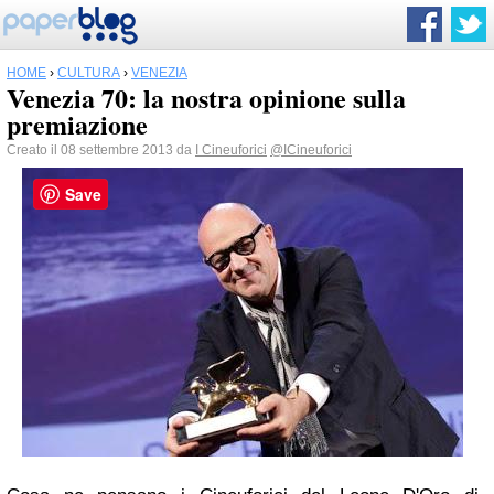
HOME
›
CULTURA
›
VENEZIA
Venezia 70: la nostra opinione sulla
premiazione
Creato il 08 settembre 2013 da
I Cineuforici
@ICineuforici
Save