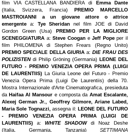
film VIA CASTELLANA BANDIERA di
Emma Dante
(Italia, Svizzera, Francia)
PREMIO MARCELLO
MASTROIANNI
a un giovane attore o attrice
emergente
a:
Tye Sheridan
nel film JOE di David
Gordon Green (Usa)
PREMIO PER LA MIGLIORE
SCENEGGIATURA
a:
Steve Coogan
e
Jeff Pope
per il
film PHILOMENA di Stephen Frears (Regno Unito)
PREMIO SPECIALE DELLA GIURIA
a:
DIE FRAU DES
POLIZISTEN
di Philip Gröning (Germania)
LEONE DEL
FUTURO - PREMIO
VENEZIA
OPERA PRIMA
(LUIGI
DE LAURENTIIS)
La Giuria Leone del Futuro - Premio
Venezia Opera Prima (Luigi De Laurentiis) della 70.
Mostra Internazionale d'Arte Cinematografica, presieduta
da
Haifaa Al Mansour
e composta da
Amat Escalante,
Alexej German Jr., Geoffrey Gilmore, Ariane Labed,
Maria Sole
Tognazzi,
assegna il:
LEONE DEL FUTURO
- PREMIO VENEZIA OPERA PRIMA (LUIGI DE
LAURENTIIS)
a:
WHITE SHADOW
di Noaz Deshe
(Italia, Germania, Tanzania)
SETTIMANA