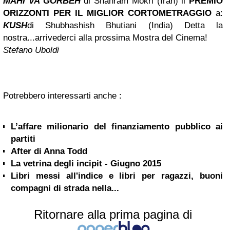
MAHI VA GORBEH
di Shahram Mokri (Iran)
il
PREMIO
ORIZZONTI PER IL MIGLIOR CORTOMETRAGGIO
a:
KUSH
di Shubhashish Bhutiani (India)
Detta la
nostra...arrivederci alla prossima Mostra del Cinema!
Stefano Uboldi
Potrebbero interessarti anche :
L’affare milionario del finanziamento pubblico ai
partiti
After di Anna Todd
La vetrina degli incipit - Giugno 2015
Libri messi all'indice e libri per ragazzi, buoni
compagni di strada nella...
Ritornare alla prima pagina di