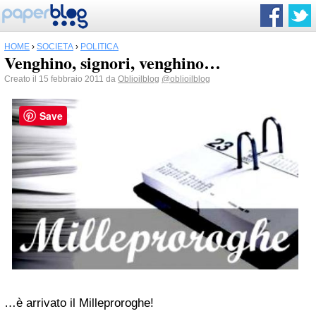
HOME
›
SOCIETÀ
›
POLITICA
Venghino, signori, venghino…
Creato il 15 febbraio 2011 da
Oblioilblog
@oblioilblog
Save
…è arrivato il Milleproroghe!