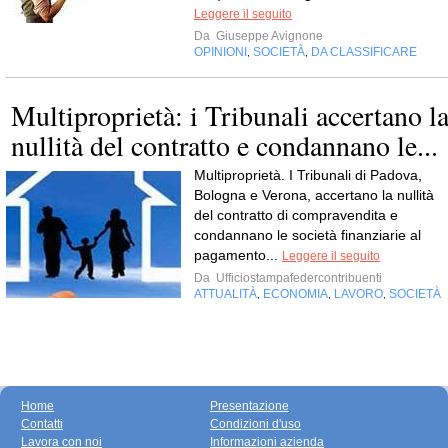
Leggere il seguito
Da
Giuseppe Avignone
OPINIONI
SOCIETÀ
DA CLASSIFICARE
,
,
Multiproprietà: i Tribunali accertano l
nullità del contratto e condannano le...
Multiproprietà. I Tribunali di Padova,
Bologna e Verona, accertano la nullità
del contratto di compravendita e
condannano le società finanziarie al
pagamento...
Leggere il seguito
Da
Ufficiostampafedercontribuenti
ATTUALITÀ
ECONOMIA
LAVORO
SOCIETÀ
,
,
,
Home
Presentazione
Contatti
Condizioni d'uso
Lavora con noi
Informazioni azienda