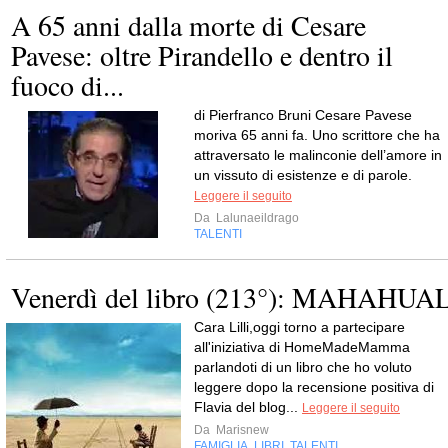
A 65 anni dalla morte di Cesare
Pavese: oltre Pirandello e dentro il
fuoco di...
di Pierfranco Bruni Cesare Pavese
moriva 65 anni fa. Uno scrittore che ha
attraversato le malinconie dell’amore in
un vissuto di esistenze e di parole.
Leggere il seguito
Da
Lalunaeildrago
TALENTI
Venerdì del libro (213°): MAHAHUA
Cara Lilli,oggi torno a partecipare
all'iniziativa di HomeMadeMamma
parlandoti di un libro che ho voluto
leggere dopo la recensione positiva di
Flavia del blog...
Leggere il seguito
Da
Marisnew
FAMIGLIA
LIBRI
TALENTI
,
,