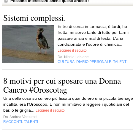
Possono interessarti anche questi articoli :
Sistemi complessi.
Entro di corsa in farmacia, è tardi, ho
fretta, mi serve tanto di tutto per farmi
passare ansia e mal di testa. L'aria
condizionata e l'odore di chimica...
Leggere il seguito
Da
Nicole Leblanc
CULTURA
DIARIO PERSONALE
TALENTI
,
,
8 motivi per cui sposare una Donna
Cancro #Oroscotag
Una delle cose su cui ero più fissata quando ero una piccola teenage
incallita, era l’Oroscopo. E non mi limitavo a leggere i quotidiani del
bar, o le griglia...
Leggere il seguito
Da
Andrea Venturotti
RACCONTI
TALENTI
,