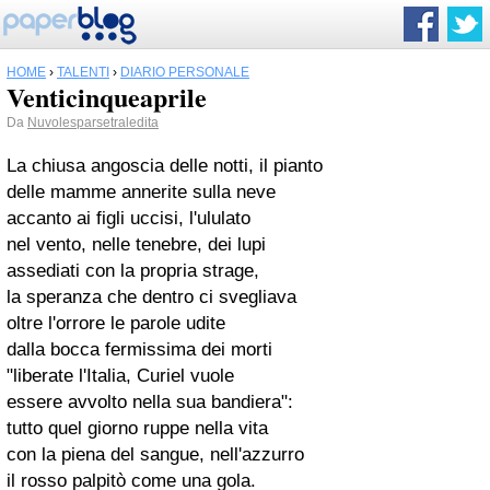
HOME
›
TALENTI
›
DIARIO PERSONALE
Venticinqueaprile
Da
Nuvolesparsetraledita
La chiusa angoscia delle notti, il pianto
delle mamme annerite sulla neve
accanto ai figli uccisi, l'ululato
nel vento, nelle tenebre, dei lupi
assediati con la propria strage,
la speranza che dentro ci svegliava
oltre l'orrore le parole udite
dalla bocca fermissima dei morti
"liberate l'Italia, Curiel vuole
essere avvolto nella sua bandiera":
tutto quel giorno ruppe nella vita
con la piena del sangue, nell'azzurro
il rosso palpitò come una gola.