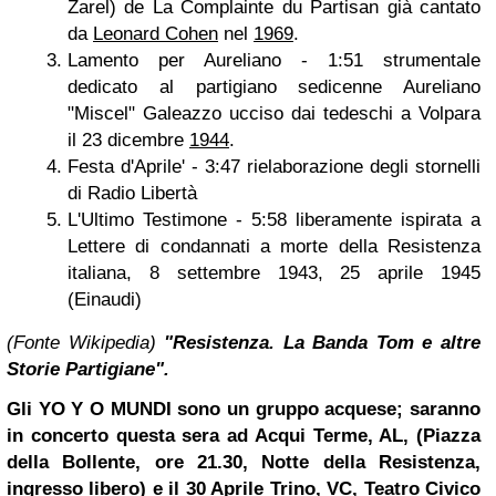
Zarel) de La Complainte du Partisan già cantato
da
Leonard Cohen
nel
1969
.
Lamento per Aureliano - 1:51 strumentale
dedicato al partigiano sedicenne Aureliano
"Miscel" Galeazzo ucciso dai tedeschi a Volpara
il 23 dicembre
1944
.
Festa d'Aprile' - 3:47 rielaborazione degli stornelli
di Radio Libertà
L'Ultimo Testimone - 5:58 liberamente ispirata a
Lettere di condannati a morte della Resistenza
italiana, 8 settembre 1943, 25 aprile 1945
(Einaudi)
(Fonte Wikipedia)
"Resistenza. La Banda Tom e altre
Storie Partigiane".
Gli YO Y
O MUNDI sono un gruppo acquese; saranno
in concerto questa sera ad Acqui Terme, AL, (Piazza
della Bollente, ore 21.30, Notte della Resistenza,
ingresso libero) e il 30 Aprile Trino, VC, Teatro Civico