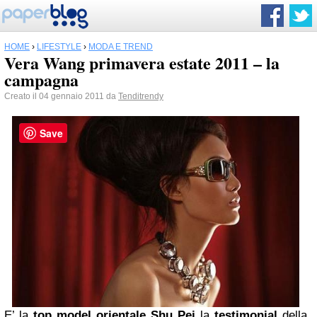
HOME
›
LIFESTYLE
›
MODA E TREND
Vera Wang primavera estate 2011 – la
campagna
Creato il 04 gennaio 2011 da
Tenditrendy
Save
E’ la
top model orientale Shu Pei
la
testimonial
della