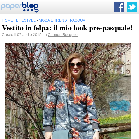
HOME
›
LIFESTYLE
›
MODA E TREND
›
PASQUA
Vestito in felpa: il mio look pre-pasquale!
Creato il 07 aprile 2015 da
Carmen Recupito