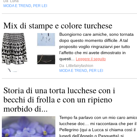
Da
Luna
MODA E TREND
PER LEI
,
Mix di stampe e colore turchese
Buongiorno care amiche, sono tornata
dopo questo momento difficile. A tal
proposito voglio ringraziarvi per tutto
l’affetto che mi avete dimostrato in
questi...
Leggere il seguito
Da
Littlefairyfashion
MODA E TREND
PER LEI
,
Storia di una torta lucchese con i
becchi di frolla e con un ripieno
morbido di...
Tempo fa parlavo con un mio caro amic
lucchese doc… mi raccontava che per il
Pellegrino (qui a Lucca si chiama così il
lunedi dell’Angelo o Pasquetta) si...