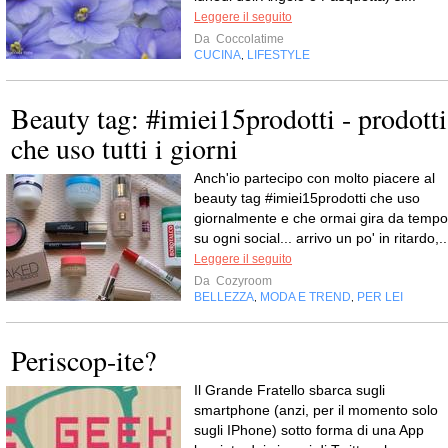
Leggere il seguito
Da
Coccolatime
CUCINA
LIFESTYLE
,
Beauty tag: #imiei15prodotti - prodotti
che uso tutti i giorni
Anch'io partecipo con molto piacere al
beauty tag #imiei15prodotti che uso
giornalmente e che ormai gira da tempo
su ogni social... arrivo un po' in ritardo,..
Leggere il seguito
Da
Cozyroom
BELLEZZA
MODA E TREND
PER LEI
,
,
Periscop-ite?
Il Grande Fratello sbarca sugli
smartphone (anzi, per il momento solo
sugli IPhone) sotto forma di una App