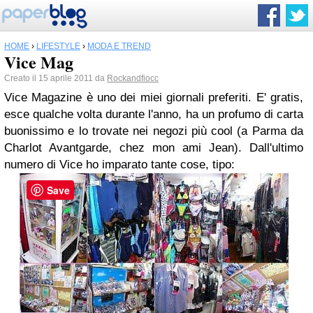
HOME
›
LIFESTYLE
›
MODA E TREND
Vice Mag
Creato il 15 aprile 2011 da
Rockandfiocc
Vice Magazine è uno dei miei giornali preferiti. E' gratis,
esce qualche volta durante l'anno, ha un profumo di carta
buonissimo e lo trovate nei negozi più cool (a Parma da
Charlot Avantgarde, chez mon ami Jean). Dall'ultimo
numero di Vice ho imparato tante cose, tipo:
Save