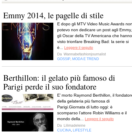
Emmy 2014, le pagelle di stile
E dopo gli MTV Video Music Awards no
potevo non dedicare un post agli Emmy,
gli Oscar della TV Americana che hanno
visto trionfare Breaking Bad: la serie si
è...
Leggere il seguito
Da
Wannabefashionjournalist
GOSSIP
MODA E TREND
,
Berthillon: il gelato più famoso di
Parigi perde il suo fondatore
E’ morto Raymond Berthillon, il fondator
della gelateria più famosa di
Parigi.Giornata di lutto oggi: è
scomparso l’attore Robin Williams e il
mondo della...
Leggere il seguito
Da
Lilimadeleine
CUCINA
LIFESTYLE
,