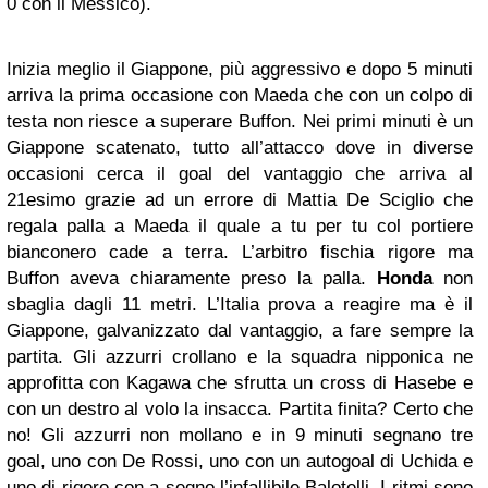
0 con il Messico).
Inizia meglio il Giappone, più aggressivo e dopo 5 minuti
arriva la prima occasione con Maeda che con un colpo di
testa non riesce a superare Buffon. Nei primi minuti è un
Giappone scatenato, tutto all’attacco dove in diverse
occasioni cerca il goal del vantaggio che arriva al
21esimo grazie ad un errore di Mattia De Sciglio che
regala palla a Maeda il quale a tu per tu col portiere
bianconero cade a terra. L’arbitro fischia rigore ma
Buffon aveva chiaramente preso la palla.
Honda
non
sbaglia dagli 11 metri. L’Italia prova a reagire ma è il
Giappone, galvanizzato dal vantaggio, a fare sempre la
partita. Gli azzurri crollano e la squadra nipponica ne
approfitta con Kagawa che sf
rutta un cross di Hasebe e
con un destro al volo la insacca. Partita finita? Certo che
no! Gli azzurri non mollano e in 9 minuti segnano tre
goal, uno con De Rossi, uno con un autogoal di Uchida e
uno di rigore con a segno l’infallibile Balotelli. I ritmi sono