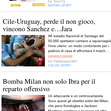
Da
Tony77g
MOTORI
SPORT
,
Cile-Uruguay, perde il non gioco,
vincono Sanchez e…Jara
All' estadio Nacionàl di Santiago del
50.000 spettatori cantano a squarciagol
l'inno cileno: un modo confortante per i
padroni di casa di affrontare il match....
Leggere il seguito
Da
Pablitosway1983
CALCIO
SPORT
,
Bomba Milan non solo Ibra per il
reparto offensivo
Un attaccante e un centrocampista.
Sono questi gli obiettivi estivi del Milan,
che persi Kondogbia e Jackson
Martinez, continua a lavorare ad altre