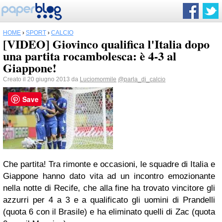
HOME
›
SPORT
›
CALCIO
[VIDEO] Giovinco qualifica l'Italia dopo
una partita rocambolesca: è 4-3 al
Giappone!
Creato il 20 giugno 2013 da
Luciomormile
@parla_di_calcio
Save
Che partita! Tra rimonte e occasioni, le squadre di Italia e
Giappone hanno dato vita ad un incontro emozionante
nella notte di Recife, che alla fine ha trovato vincitore gli
azzurri per 4 a 3 e a qualificato gli uomini di Prandelli
(quota 6 con il Brasile) e ha eliminato quelli di Zac (quota