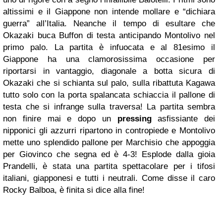
altissimi e il Giappone non intende mollare e “dichiara
guerra” all’Italia. Neanche il tempo di esultare che
Okazaki buca Buffon di testa anticipando Montolivo nel
primo palo. La partita è infuocata e al 81esimo il
Giappone ha una clamorosissima occasione per
riportarsi in vantaggio, diagonale a botta sicura di
Okazaki che si schianta sul palo, sulla ribattuta Kagawa
tutto solo con la porta spalancata schiaccia il pallone di
testa che si infrange sulla traversa! La partita sembra
non finire mai e dopo un
pressing
asfissiante dei
nipponici gli azzurri ripartono in contropiede e Montolivo
mette uno splendido pallone per Marchisio che appoggia
per Giovinco che segna ed è 4-3! Esplode dalla gioia
Prandelli, è stata una partita spettacolare per i tifosi
italiani, giapponesi e tutti i neutrali. Come disse il caro
Rocky Balboa, è finita si dice alla fine!