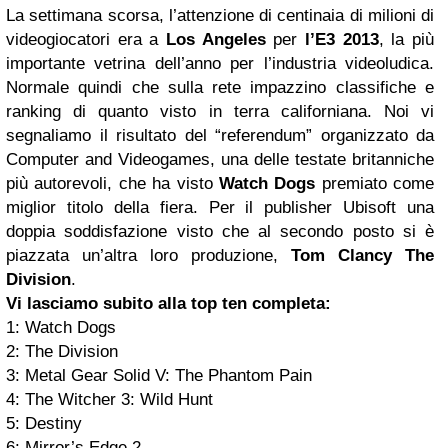
La settimana scorsa, l’attenzione di centinaia di milioni di
videogiocatori era a
Los Angeles
per
l’E3 2013
, la più
importante vetrina dell’anno per l’industria videoludica.
Normale quindi che sulla rete impazzino classifiche e
ranking di quanto visto in terra californiana. Noi vi
segnaliamo il risultato del “referendum” organizzato da
Computer and Videogames, una delle testate britanniche
più autorevoli, che ha visto
Watch Dogs
premiato come
miglior titolo della fiera. Per il publisher Ubisoft una
doppia soddisfazione visto che al secondo posto si è
piazzata un’altra loro produzione,
Tom Clancy
The
Division
.
Vi lasciamo subito alla top ten completa:
1: Watch Dogs
2: The Division
3: Metal Gear Solid V: The Phantom Pain
4: The Witcher 3: Wild Hunt
5: Destiny
6: Mirror’s Edge 2