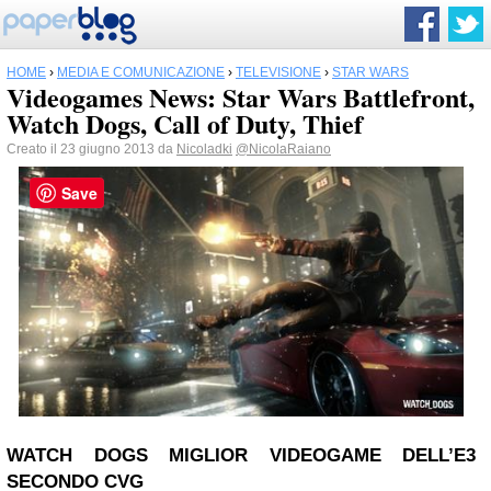
HOME
›
MEDIA E COMUNICAZIONE
›
TELEVISIONE
›
STAR WARS
Videogames News: Star Wars Battlefront,
Watch Dogs, Call of Duty, Thief
Creato il 23 giugno 2013 da
Nicoladki
@NicolaRaiano
Save
WATCH DOGS MIGLIOR VIDEOGAME DELL’E3
SECONDO CVG