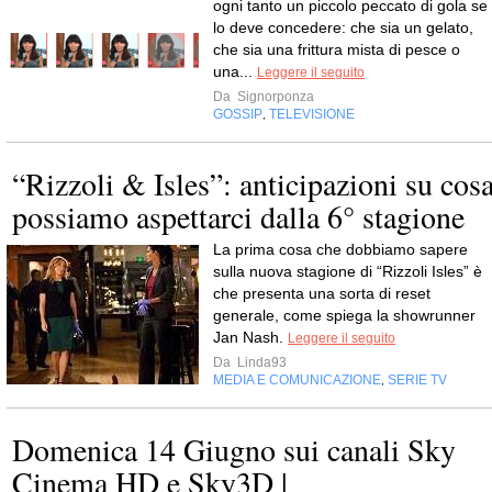
ogni tanto un piccolo peccato di gola se
lo deve concedere: che sia un gelato,
che sia una frittura mista di pesce o
una...
Leggere il seguito
Da
Signorponza
GOSSIP
TELEVISIONE
,
“Rizzoli & Isles”: anticipazioni su cos
possiamo aspettarci dalla 6° stagione
La prima cosa che dobbiamo sapere
sulla nuova stagione di “Rizzoli Isles” è
che presenta una sorta di reset
generale, come spiega la showrunner
Jan Nash.
Leggere il seguito
Da
Linda93
MEDIA E COMUNICAZIONE
SERIE TV
,
Domenica 14 Giugno sui canali Sky
Cinema HD e Sky3D |