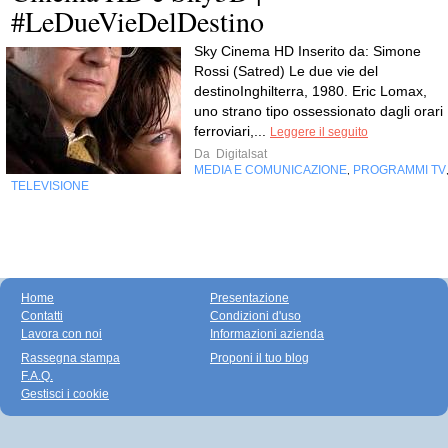
#LeDueVieDelDestino
Sky Cinema HD Inserito da: Simone
Rossi (Satred) Le due vie del
destinoInghilterra, 1980. Eric Lomax,
uno strano tipo ossessionato dagli orari
ferroviari,...
Leggere il seguito
Da
Digitalsat
MEDIA E COMUNICAZIONE
PROGRAMMI TV
,
TELEVISIONE
Home
Presentazione
Contatti
Condizioni d'uso
Lavora con noi
Informazioni azienda
Rassegna stampa
Proponi il tuo blog
F.A.Q.
Gestisci i cookie