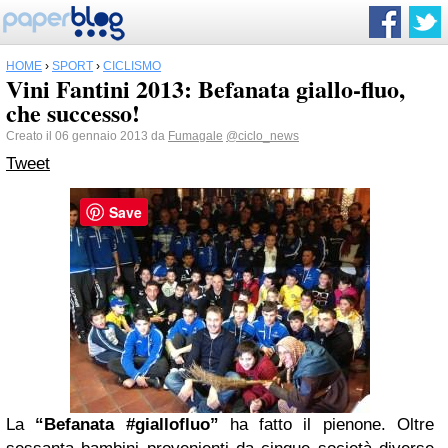
HOME
›
SPORT
›
CICLISMO
Vini Fantini 2013: Befanata giallo-fluo,
che successo!
Creato il 06 gennaio 2013 da
Fumagale
@ciclo_news
Tweet
Save
La
“Befanata #giallofluo”
ha fatto il pienone. Oltre