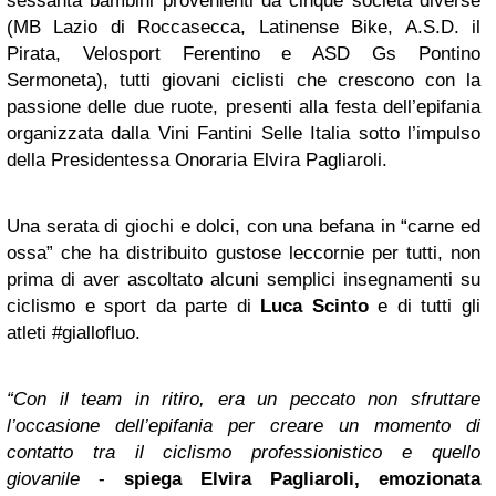
sessanta bambini provenienti da cinque società diverse
(MB Lazio di Roccasecca, Latinense Bike, A.S.D. il
Pirata, Velosport Ferentino e ASD Gs Pontino
Sermoneta), tutti giovani ciclisti che crescono con la
passione delle due ruote, presenti alla festa dell’epifania
organizzata dalla Vini Fantini Selle Italia sotto l’impulso
della Presidentessa Onoraria Elvira Pagliaroli.
Una serata di giochi e dolci, con una befana in “carne ed
ossa” che ha distribuito gustose leccornie per tutti, non
prima di aver ascoltato alcuni semplici insegnamenti su
ciclismo e sport da parte di
Luca Scinto
e di tutti gli
atleti #giallofluo.
“Con il team in ritiro, era un peccato non sfruttare
l’occasione dell’epifania per creare un momento di
contatto tra il ciclismo professionistico e quello
giovanile
-
spiega Elvira Pagliaroli, emozionata