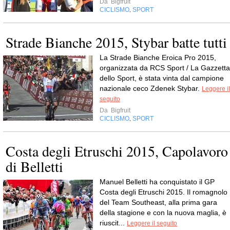
Da
Bigfruit
CICLISMO
SPORT
,
Strade Bianche 2015, Stybar batte tutti
La Strade Bianche Eroica Pro 2015,
organizzata da RCS Sport / La Gazzetta
dello Sport, è stata vinta dal campione
nazionale ceco Zdenek Stybar.
Leggere il
seguito
Da
Bigfruit
CICLISMO
SPORT
,
Costa degli Etruschi 2015, Capolavoro
di Belletti
Manuel Belletti ha conquistato il GP
Costa degli Etruschi 2015. Il romagnolo
del Team Southeast, alla prima gara
della stagione e con la nuova maglia, è
riuscit...
Leggere il seguito