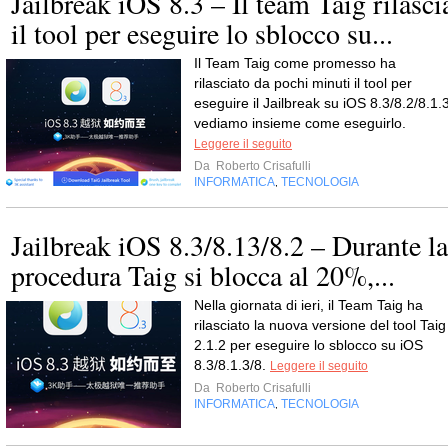
Jailbreak iOS 8.3 – Il team Taig rilasci
il tool per eseguire lo sblocco su...
Il Team Taig come promesso ha
rilasciato da pochi minuti il tool per
eseguire il Jailbreak su iOS 8.3/8.2/8.1.3
vediamo insieme come eseguirlo.
Leggere il seguito
Da
Roberto Crisafulli
INFORMATICA
TECNOLOGIA
,
Jailbreak iOS 8.3/8.13/8.2 – Durante la
procedura Taig si blocca al 20%,...
Nella giornata di ieri, il Team Taig ha
rilasciato la nuova versione del tool Taig
2.1.2 per eseguire lo sblocco su iOS
8.3/8.1.3/8.
Leggere il seguito
Da
Roberto Crisafulli
INFORMATICA
TECNOLOGIA
,