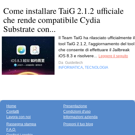
Come installare TaiG 2.1.2 ufficiale
che rende compatibile Cydia
Substrate con...
Il Team TaiG ha rilasciato ufficialmente il
tool TaiG 2.1.2, l'aggiornamento del tool
che consente di effettuare il Jailbreak
iOS 8.3 e risolvere...
Leggere il seguito
Da
Guideitech
INFORMATICA
TECNOLOGIA
,
Home
Presentazione
Contatti
Condizioni d'uso
Lavora con noi
Informazioni azienda
Rassegna stampa
Proponi il tuo blog
F.A.Q.
Gestisci i cookie