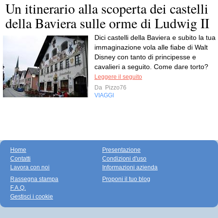
Un itinerario alla scoperta dei castelli
della Baviera sulle orme di Ludwig II
Dici castelli della Baviera e subito la tua
immaginazione vola alle fiabe di Walt
Disney con tanto di principesse e
cavalieri a seguito. Come dare torto?
Leggere il seguito
Da
Pizzo76
VIAGGI
Home
Presentazione
Contatti
Condizioni d'uso
Lavora con noi
Informazioni azienda
Rassegna stampa
Proponi il tuo blog
F.A.Q.
Gestisci i cookie